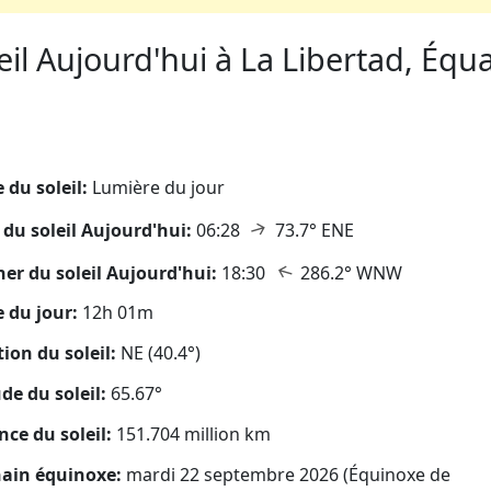
il Aujourd'hui à La Libertad, Équat
eil
 du soleil:
Lumière du jour
↑
 du soleil Aujourd'hui:
06:28
73.7° ENE
↑
er du soleil Aujourd'hui:
18:30
286.2° WNW
 du jour:
12h 01m
tion du soleil:
NE (40.4°)
ude du soleil:
65.67°
nce du soleil:
151.704 million km
ain équinoxe:
mardi 22 septembre 2026 (Équinoxe de