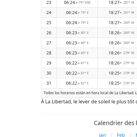
23
06:24
18:27
79° ENE
281° W
↑
↑
24
06:24
18:27
79° E
281° W
↑
↑
25
06:24
18:27
79° E
280° W
↑
↑
26
06:23
18:26
80° E
280° W
↑
↑
27
06:23
18:26
80° E
280° W
↑
↑
28
06:23
18:26
80° E
279° W
↑
↑
29
06:22
18:26
81° E
279° W
↑
↑
30
06:22
18:25
81° E
279° W
↑
↑
31
06:22
18:25
82° E
278° W
↑
↑
Todos los horarios están en hora local de La Libertad. 
À La Libertad, le lever de soleil le plus tô
Calendrier des 
Jan
|
Feb
|