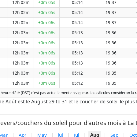
12h 02m
+0m 05s
05:14
19:37
12h 02m
+0m 05s
05:14
19:37
12h 02m
+0m 06s
05:14
19:37
12h 03m
+0m 06s
05:13
19:36
12h 03m
+0m 06s
05:13
19:36
12h 03m
+0m 06s
05:13
19:36
12h 03m
+0m 06s
05:13
19:36
12h 03m
+0m 06s
05:12
19:35
12h 03m
+0m 06s
05:12
19:35
L'heure d'été (DST) n'est pas actuellement en vigueur. Los cálculos consideran la
t de Août est le August 29 to 31 et le coucher de soleil le plus
levers/couchers du soleil pour d'autres mois à La L
Mar
|
Apr
|
May
|
jui
|
Jul
|
Aug
|
Sep
|
Oct