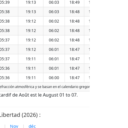
05:39
19:13
06:03
18:49
12:26
05:38
19:13
06:03
18:48
12:26
05:38
19:12
06:02
18:48
12:25
05:38
19:12
06:02
18:48
12:25
05:37
19:12
06:02
18:48
12:25
05:37
19:12
06:01
18:47
12:25
05:37
19:11
06:01
18:47
12:24
05:36
19:11
06:01
18:47
12:24
05:36
19:11
06:00
18:47
12:24
 refracción atmosférica y se basan en el calendario gregoriano. La fecha de hoy e
 tardif de Août est le August 01 to 07.
ibertad (2026) :
|
Nov
|
déc