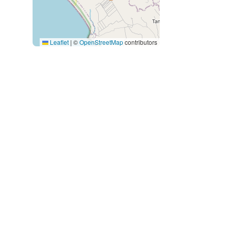
Leaflet
|
©
OpenStreetMap
contributors