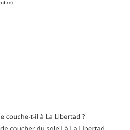
mbre)
se couche-t-il à La Libertad ?
de coucher du soleil à La Libertad