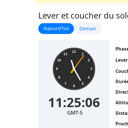
Lever et coucher du sole
Lever et coucher du soleil
Aujourd'hui
Lever et coucher du sol
Demain
Phase
11:25:07
12
11
1
Lever
10
2
9
3
Couch
8
4
Durée
7
5
6
Direc
11:25:07
Altit
GMT-5
Dista
Proch