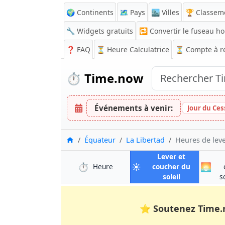
🌍 Continents
🗺️ Pays
🏙️ Villes
🏆 Classem
🔧 Widgets gratuits
🔁
Convertir le fuseau ho
❓
FAQ
⏳ Heure Calculatrice
⏳
Compte à r
⏱️
Time.now
Événements à venir:
Jour du Ces
Accueil
Équateur
La Libertad
Heures de leve
Lever et
⏱️
☀️
🌅
à La Libertad
Heure
coucher du
à La Libertad
soleil
s
⭐
Soutenez Time.