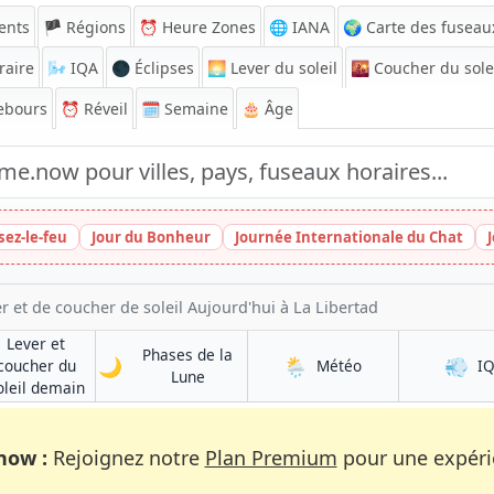
ents
🏴 Régions
⏰
Heure Zones
🌐 IANA
🌍 Carte des fuseau
raire
🌬️
IQA
🌑 Éclipses
🌅
Lever du soleil
🌇
Coucher du sole
ebours
⏰
Réveil
🗓️ Semaine
🎂 Âge
sez-le-feu
Jour du Bonheur
Journée Internationale du Chat
r et de coucher de soleil Aujourd'hui à La Libertad
Lever et
Phases de la
🌙
🌦️
💨
à La Libertad
coucher du
Météo
I
à La Libertad
Lune
à La Libertad
oleil demain
now :
Rejoignez notre
Plan Premium
pour une expérie