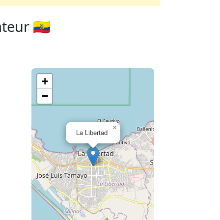
eur 🇪🇨
+
−
×
La Libertad