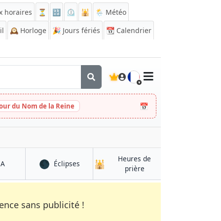
x horaires
⏳
🔡
⏲️
🕌
🌦️ Météo
il
🕰️
Horloge
🎉
Jours fériés
📆
Calendrier
🇫🇷
📅
Jour du Nom de la Reine
Heures de
🌑
🕌
à La Libertad
à La Libertad
QA
Éclipses
à La Libertad
prière
nce sans publicité !