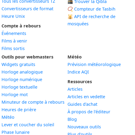
Tous les convertisseurs TZ
🕋 Trouver la Qibla
Convertisseurs de format
📿 Compteur de Tasbih
Heure Unix
🕌
API de recherche de
mosquées
Compte à rebours
Événements
Films à venir
Films sortis
Outils pour webmasters
Météo
Widgets gratuits
Prévision météorologique
Widget
Horloge analogique
Indice AQI
Widget
Horloge numérique
Ressources
Widget
Horloge textuelle
Articles
Widget
Horloge mot
Articles en vedette
Widget
Minuteur de compte à rebours
Guides d'achat
Widget
Heures de prière
À propos de l'éditeur
Widget
Météo
Blog
Widget
Lever et coucher du soleil
Nouveaux outils
Widget
Phase lunaire
Plus d'outils