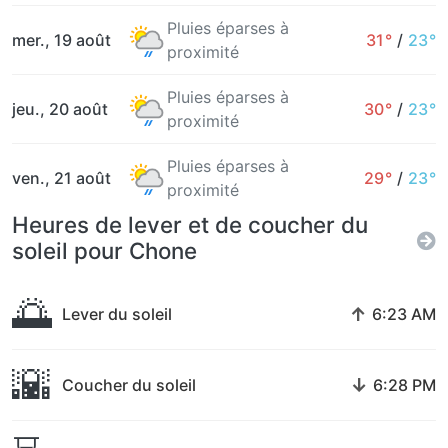
Pluies éparses à
mer., 19 août
31°
/
23°
proximité
Pluies éparses à
jeu., 20 août
30°
/
23°
proximité
Pluies éparses à
ven., 21 août
29°
/
23°
proximité
Heures de lever et de coucher du
soleil pour Chone
🌅
↑
Lever du soleil
6:23 AM
🌇
↓
Coucher du soleil
6:28 PM