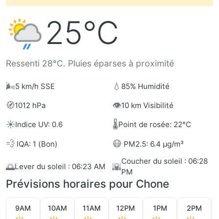
25°C
Ressenti 28°C. Pluies éparses à proximité
🌬️
💧
5 km/h SSE
85% Humidité
🧭
👁️
1012 hPa
10 km Visibilité
☀️
🌡️
Indice UV: 0.6
Point de rosée: 22°C
💨
😷
IQA: 1 (Bon)
PM2.5: 6.4 µg/m³
Coucher du soleil : 06:28
🌅
🌇
Lever du soleil : 06:23 AM
PM
Prévisions horaires pour Chone
9AM
10AM
11AM
12PM
1PM
2PM