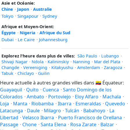
Asie et Océanie:
Chine
·
Japon
·
Australie
Tokyo
·
Singapour
·
Sydney
Afrique et Moyen-Orient:
Égypte
·
Nigeria
·
Afrique du Sud
Dubaï
·
Le Caire
·
Johannesburg
Explorez l'heure dans plus de villes:
São Paulo
·
Lubango
·
Shivaji Nagar
·
Ndola
·
Kalininskiy
·
Nanning
·
Mar del Plata
·
Changde
·
Vereeniging
·
Kitakyushu
·
Amsterdam
·
Zaragoza
·
Tabuk
·
Chiclayo
·
Guilin
Heure actuelle à autres grandes villes dans
🇪🇨
Équateur:
Guayaquil
·
Quito
·
Cuenca
·
Santo Domingo de los
Colorados
·
Ambato
·
Portoviejo
·
Eloy Alfaro
·
Machala
·
Loja
·
Manta
·
Riobamba
·
Ibarra
·
Esmeraldas
·
Quevedo
·
Latacunga
·
Daule
·
Milagro
·
Tulcán
·
Babahoyo
·
La
Libertad
·
Velasco Ibarra
·
Puerto Francisco de Orellana
·
Passage
·
Chone
·
Santa Elena
·
Rosa Zarate
·
Balzar
·