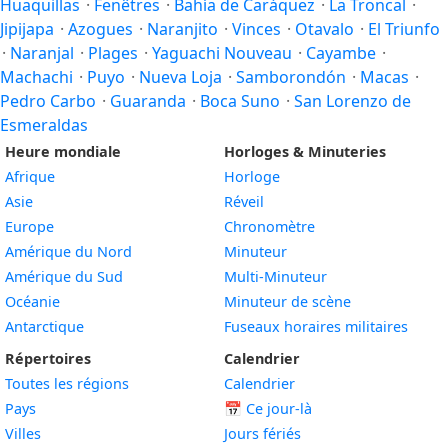
Huaquillas
·
Fenêtres
·
Bahía de Caráquez
·
La Troncal
·
Jipijapa
·
Azogues
·
Naranjito
·
Vinces
·
Otavalo
·
El Triunfo
·
Naranjal
·
Plages
·
Yaguachi Nouveau
·
Cayambe
·
Machachi
·
Puyo
·
Nueva Loja
·
Samborondón
·
Macas
·
Pedro Carbo
·
Guaranda
·
Boca Suno
·
San Lorenzo de
Esmeraldas
Heure mondiale
Horloges & Minuteries
Afrique
Horloge
Asie
Réveil
Europe
Chronomètre
Amérique du Nord
Minuteur
Amérique du Sud
Multi-Minuteur
Océanie
Minuteur de scène
Antarctique
Fuseaux horaires militaires
Répertoires
Calendrier
Toutes les régions
Calendrier
Pays
📅
Ce jour-là
Villes
Jours fériés