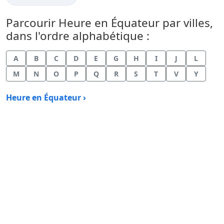
Parcourir Heure en Équateur par villes,
dans l'ordre alphabétique :
A
B
C
D
E
G
H
I
J
L
M
N
O
P
Q
R
S
T
V
Y
Heure en Équateur ›