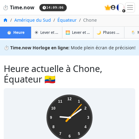
🇫🇷
⏱️
Time.now
14:09:07
Accueil
Amérique du Sud
Équateur
Chone
à Chone
à Chone
à Ch
à 
⏱️
Heure
☀️
Lever et coucher du soleil
🌅
Lever et coucher du soleil demain
🌙
Phases de la Lune
🌦️
⏱️
Time.now Horloge en ligne:
Mode plein écran de précision!
Heure actuelle à Chone,
Équateur 🇪🇨
09:09:07
12
11
1
10
2
9
3
8
4
7
5
6