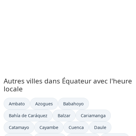
Autres villes dans Équateur avec l'heure
locale
Heure actuelle à
Heure actuelle à
Heure actuelle à
Ambato
Azogues
Babahoyo
Heure actuelle à
Heure actuelle à
Heure actuelle à
Bahía de Caráquez
Balzar
Cariamanga
Heure actuelle à
Heure actuelle à
Heure actuelle à
Heure actuelle à
Catamayo
Cayambe
Cuenca
Daule