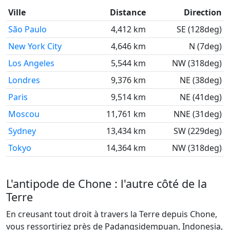
Ville
Distance
Direction
São Paulo
4,412 km
SE (128deg)
New York City
4,646 km
N (7deg)
Los Angeles
5,544 km
NW (318deg)
Londres
9,376 km
NE (38deg)
Paris
9,514 km
NE (41deg)
Moscou
11,761 km
NNE (31deg)
Sydney
13,434 km
SW (229deg)
Tokyo
14,364 km
NW (318deg)
L'antipode de Chone : l'autre côté de la
Terre
En creusant tout droit à travers la Terre depuis Chone,
vous ressortiriez près de Padangsidempuan, Indonesia,