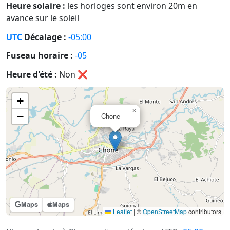
Heure solaire :
les horloges sont environ 20m en
avance sur le soleil
UTC
Décalage :
-05:00
Fuseau horaire :
-05
Heure d'été :
Non
❌
+
×
−
Chone
Maps
Maps
Leaflet
|
©
OpenStreetMap
contributors