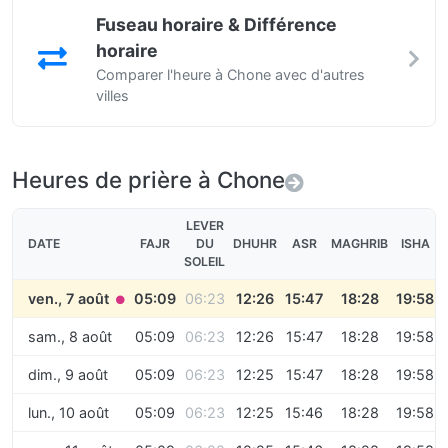
Fuseau horaire & Différence
horaire
Comparer l'heure à Chone avec d'autres
villes
Heures de prière à Chone
LEVER
DATE
FAJR
DU
DHUHR
ASR
MAGHRIB
ISHA
SOLEIL
ven., 7 août
05:09
06:23
12:26
15:47
18:28
19:58
●
sam., 8 août
05:09
06:23
12:26
15:47
18:28
19:58
dim., 9 août
05:09
06:23
12:25
15:47
18:28
19:58
lun., 10 août
05:09
06:23
12:25
15:46
18:28
19:58