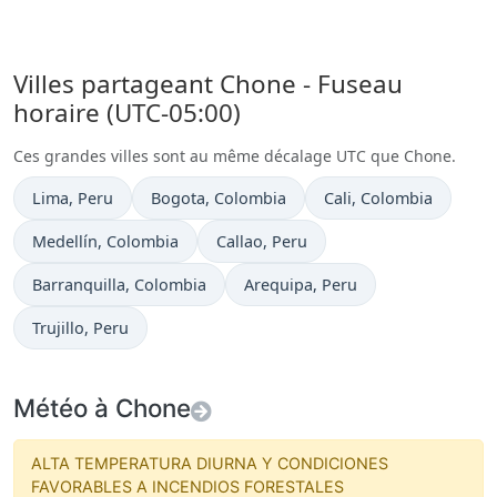
Villes partageant Chone - Fuseau
horaire (UTC-05:00)
Ces grandes villes sont au même décalage UTC que Chone.
Heure actuelle à
Heure actuelle à
Heure actuelle à
Lima
, Peru
Bogota
, Colombia
Cali
, Colombia
Heure actuelle à
Heure actuelle à
Medellín
, Colombia
Callao
, Peru
Heure actuelle à
Heure actuelle à
Barranquilla
, Colombia
Arequipa
, Peru
Heure actuelle à
Trujillo
, Peru
Météo à Chone
ALTA TEMPERATURA DIURNA Y CONDICIONES
FAVORABLES A INCENDIOS FORESTALES