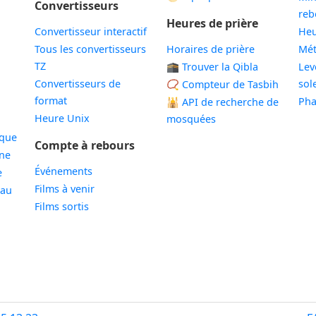
Convertisseurs
reb
Heures de prière
Convertisseur interactif
Heu
Tous les convertisseurs
Horaires de prière
Mé
TZ
🕋 Trouver la Qibla
Lev
Convertisseurs de
sole
📿 Compteur de Tasbih
format
Pha
🕌
API de recherche de
Heure Unix
mosquées
ique
Compte à rebours
ne
Événements
e
Films à venir
eau
Films sortis