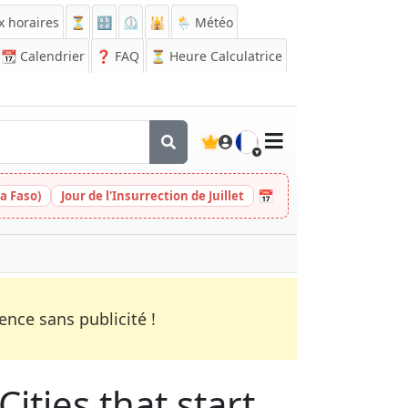
x horaires
⏳
🔡
⏲️
🕌
🌦️ Météo
📆
Calendrier
❓
FAQ
⏳ Heure Calculatrice
🇫🇷
📅
a Faso)
Jour de l'Insurrection de Juillet
nce sans publicité !
ities that start