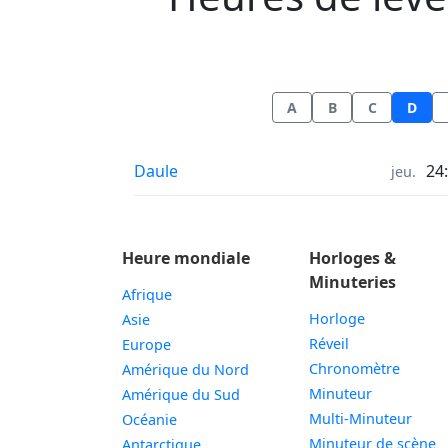
A
B
C
D
Heures de lever et coucher du soleil in
Daule
24
jeu.
Heure mondiale
Horloges &
Minuteries
Afrique
Horloge
Asie
Réveil
Europe
Chronomètre
Amérique du Nord
Minuteur
Amérique du Sud
Multi-Minuteur
Océanie
Minuteur de scène
Antarctique