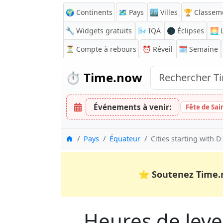
🌍 Continents
🗺️ Pays
🏙️ Villes
🏆 Classem
🔧 Widgets gratuits
🌬️
IQA
🌑 Éclipses
🌅
L
⏳
Compte à rebours
⏰
Réveil
🗓️ Semaine
⏱️
Time.now
Événements à venir:
Fête de Sai
Accueil
Pays
Équateur
Cities starting with D
⭐
Soutenez Time.
Heures de lever