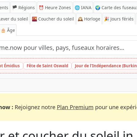
ents
🏴 Régions
⏰
Heure Zones
🌐 IANA
🌍 Carte des fuseau
ever du soleil
🌇
Coucher du soleil
🕰️
Horloge
🎉
Jours fériés
🎂 Âge
nt Émidius
Fête de Saint Oswald
Jour de l'Indépendance (Burkin
now :
Rejoignez notre
Plan Premium
pour une expérie
 et coucher du soleil in C