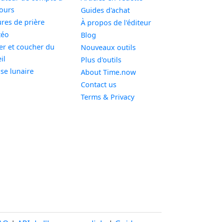
Widget
ours
Guides d'achat
Widget
res de prière
À propos de l'éditeur
Widget
téo
Blog
er et coucher du
Nouveaux outils
Widget
il
Plus d'outils
Widget
se lunaire
About Time.now
Contact us
Terms & Privacy