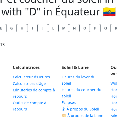
with "D" in Équateur 🇪🇨
E
G
H
I
J
L
M
N
O
P
Q
:13
Calculatrices
Soleil & Lune
Ou
we
Calculateur d'Heures
Heures du lever du
soleil
Wid
Calculatrices d'âge
Heures du coucher du
Hor
Minuteries de compte à
soleil
rebours
Hor
Éclipses
Outils de compte à
Hor
rebours
☀️ À propos du Soleil
Hor
🌕 À propos de la Lune
Min