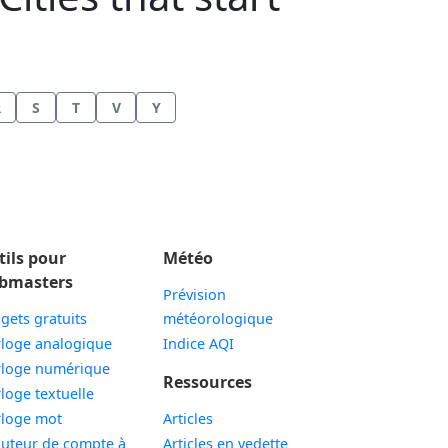
R
S
T
V
Y
tils pour
Météo
bmasters
Prévision
gets gratuits
météorologique
Widget
loge analogique
Indice AQI
Widget
loge numérique
Ressources
Widget
loge textuelle
Widget
loge mot
Articles
uteur de compte à
Articles en vedette