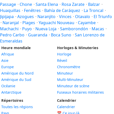
Passage
·
Chone
·
Santa Elena
·
Rosa Zarate
·
Balzar
·
Huaquillas
·
Fenêtres
·
Bahía de Caráquez
·
La Troncal
·
Jipijapa
·
Azogues
·
Naranjito
·
Vinces
·
Otavalo
·
El Triunfo
·
Naranjal
·
Plages
·
Yaguachi Nouveau
·
Cayambe
·
Machachi
·
Puyo
·
Nueva Loja
·
Samborondón
·
Macas
·
Pedro Carbo
·
Guaranda
·
Boca Suno
·
San Lorenzo de
Esmeraldas
Heure mondiale
Horloges & Minuteries
Afrique
Horloge
Asie
Réveil
Europe
Chronomètre
Amérique du Nord
Minuteur
Amérique du Sud
Multi-Minuteur
Océanie
Minuteur de scène
Antarctique
Fuseaux horaires militaires
Répertoires
Calendrier
Toutes les régions
Calendrier
Pays
📅
Ce jour-là