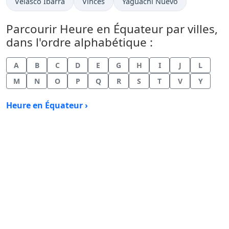
Heure actuelle à
Heure actuelle à
Heure actuelle à
Velasco Ibarra
Vinces
Yaguachi Nuevo
Parcourir Heure en Équateur par villes,
dans l'ordre alphabétique :
A
B
C
D
E
G
H
I
J
L
M
N
O
P
Q
R
S
T
V
Y
Heure en Équateur ›