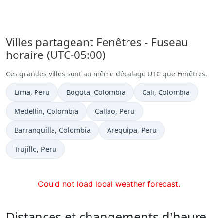
Villes partageant Fenêtres - Fuseau
horaire (UTC-05:00)
Ces grandes villes sont au même décalage UTC que Fenêtres.
Heure actuelle à
Heure actuelle à
Heure actuelle à
Lima
, Peru
Bogota
, Colombia
Cali
, Colombia
Heure actuelle à
Heure actuelle à
Medellín
, Colombia
Callao
, Peru
Heure actuelle à
Heure actuelle à
Barranquilla
, Colombia
Arequipa
, Peru
Heure actuelle à
Trujillo
, Peru
Could not load local weather forecast.
Distances et changements d'heure