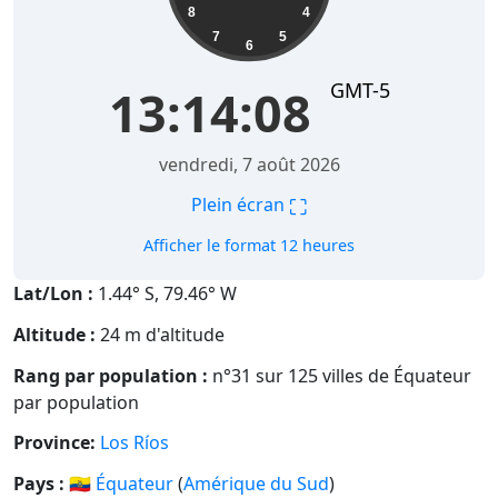
8
4
7
5
6
GMT-5
13:14:09
vendredi, 7 août 2026
⛶
Plein écran
Afficher le format 12 heures
Lat/Lon :
1.44° S, 79.46° W
Altitude :
24 m d'altitude
Rang par population :
n°31 sur 125 villes de Équateur
par population
Province:
Los Ríos
Pays :
🇪🇨
Équateur
(
Amérique du Sud
)