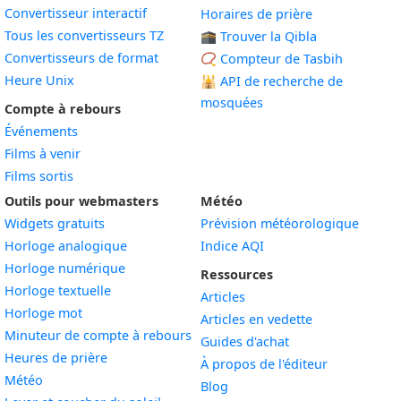
Convertisseur interactif
Horaires de prière
Tous les convertisseurs TZ
🕋 Trouver la Qibla
Convertisseurs de format
📿 Compteur de Tasbih
Heure Unix
🕌
API de recherche de
mosquées
Compte à rebours
Événements
Films à venir
Films sortis
Outils pour webmasters
Météo
Widgets gratuits
Prévision météorologique
Widget
Horloge analogique
Indice AQI
Widget
Horloge numérique
Ressources
Widget
Horloge textuelle
Articles
Widget
Horloge mot
Articles en vedette
Widget
Minuteur de compte à rebours
Guides d'achat
Widget
Heures de prière
À propos de l'éditeur
Widget
Météo
Blog
Widget