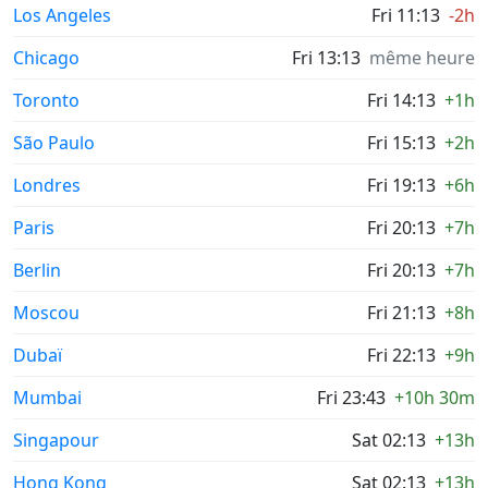
Los Angeles
Fri 11:13
-2h
Chicago
Fri 13:13
même heure
Toronto
Fri 14:13
+1h
São Paulo
Fri 15:13
+2h
Londres
Fri 19:13
+6h
Paris
Fri 20:13
+7h
Berlin
Fri 20:13
+7h
Moscou
Fri 21:13
+8h
Dubaï
Fri 22:13
+9h
Mumbai
Fri 23:43
+10h 30m
Singapour
Sat 02:13
+13h
Hong Kong
Sat 02:13
+13h