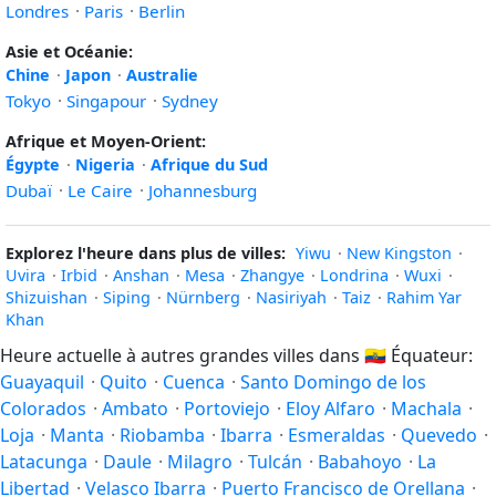
Londres
·
Paris
·
Berlin
Asie et Océanie:
Chine
·
Japon
·
Australie
Tokyo
·
Singapour
·
Sydney
Afrique et Moyen-Orient:
Égypte
·
Nigeria
·
Afrique du Sud
Dubaï
·
Le Caire
·
Johannesburg
Explorez l'heure dans plus de villes:
Yiwu
·
New Kingston
·
Uvira
·
Irbid
·
Anshan
·
Mesa
·
Zhangye
·
Londrina
·
Wuxi
·
Shizuishan
·
Siping
·
Nürnberg
·
Nasiriyah
·
Taiz
·
Rahim Yar
Khan
Heure actuelle à autres grandes villes dans
🇪🇨
Équateur:
Guayaquil
·
Quito
·
Cuenca
·
Santo Domingo de los
Colorados
·
Ambato
·
Portoviejo
·
Eloy Alfaro
·
Machala
·
Loja
·
Manta
·
Riobamba
·
Ibarra
·
Esmeraldas
·
Quevedo
·
Latacunga
·
Daule
·
Milagro
·
Tulcán
·
Babahoyo
·
La
Libertad
·
Velasco Ibarra
·
Puerto Francisco de Orellana
·