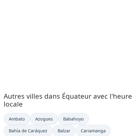
Autres villes dans Équateur avec l'heure
locale
Heure actuelle à
Heure actuelle à
Heure actuelle à
Ambato
Azogues
Babahoyo
Heure actuelle à
Heure actuelle à
Heure actuelle à
Bahía de Caráquez
Balzar
Cariamanga