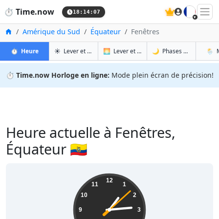
🇫🇷
⏱️
Time.now
18:14:08
Accueil
Amérique du Sud
Équateur
Fenêtres
à Fenêtres
à Fenêtres
à Fen
à 
⏱️
Heure
☀️
Lever et coucher du soleil
🌅
Lever et coucher du soleil demain
🌙
Phases de la Lune
🌦️
⏱️
Time.now Horloge en ligne:
Mode plein écran de précision!
Heure actuelle à Fenêtres,
Équateur 🇪🇨
13:14:09
12
11
1
10
2
9
3