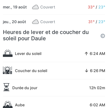
mer., 19 août
Couvert
33°
/
23°
jeu., 20 août
Couvert
31°
/
23°
Heures de lever et de coucher du
soleil pour Daule
🌅
↑
Lever du soleil
6:24 AM
🌇
↓
Coucher du soleil
6:26 PM
⏳
Durée du jour
12h 02m
🌄
Aube
6:02 AM