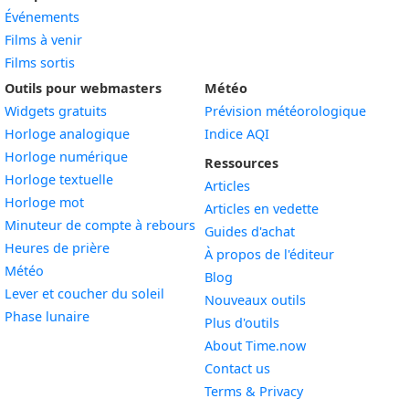
Événements
Films à venir
Films sortis
Outils pour webmasters
Météo
Widgets gratuits
Prévision météorologique
Widget
Horloge analogique
Indice AQI
Widget
Horloge numérique
Ressources
Widget
Horloge textuelle
Articles
Widget
Horloge mot
Articles en vedette
Widget
Minuteur de compte à rebours
Guides d'achat
Widget
Heures de prière
À propos de l'éditeur
Widget
Météo
Blog
Widget
Lever et coucher du soleil
Nouveaux outils
Widget
Phase lunaire
Plus d'outils
About Time.now
Contact us
Terms & Privacy