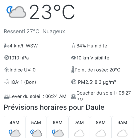
23°C
Ressenti 27°C. Nuageux
🌬️
💧
4 km/h WSW
84% Humidité
🧭
👁️
1010 hPa
10 km Visibilité
☀️
🌡️
Indice UV: 0
Point de rosée: 20°C
💨
😷
IQA: 1 (Bon)
PM2.5: 8.3 µg/m³
Coucher du soleil : 06:27
🌅
🌇
Lever du soleil : 06:24 AM
PM
Prévisions horaires pour Daule
4AM
5AM
6AM
7AM
8AM
9AM