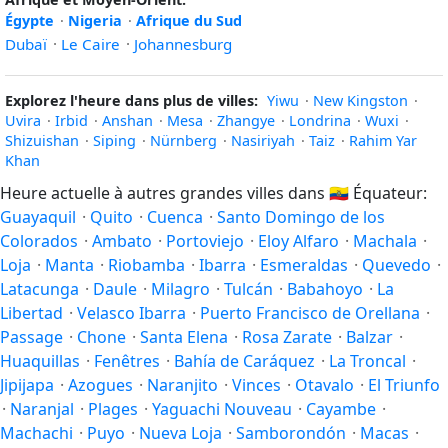
Égypte
·
Nigeria
·
Afrique du Sud
Dubaï
·
Le Caire
·
Johannesburg
Explorez l'heure dans plus de villes:
Yiwu
·
New Kingston
·
Uvira
·
Irbid
·
Anshan
·
Mesa
·
Zhangye
·
Londrina
·
Wuxi
·
Shizuishan
·
Siping
·
Nürnberg
·
Nasiriyah
·
Taiz
·
Rahim Yar
Khan
Heure actuelle à autres grandes villes dans
🇪🇨
Équateur:
Guayaquil
·
Quito
·
Cuenca
·
Santo Domingo de los
Colorados
·
Ambato
·
Portoviejo
·
Eloy Alfaro
·
Machala
·
Loja
·
Manta
·
Riobamba
·
Ibarra
·
Esmeraldas
·
Quevedo
·
Latacunga
·
Daule
·
Milagro
·
Tulcán
·
Babahoyo
·
La
Libertad
·
Velasco Ibarra
·
Puerto Francisco de Orellana
·
Passage
·
Chone
·
Santa Elena
·
Rosa Zarate
·
Balzar
·
Huaquillas
·
Fenêtres
·
Bahía de Caráquez
·
La Troncal
·
Jipijapa
·
Azogues
·
Naranjito
·
Vinces
·
Otavalo
·
El Triunfo
·
Naranjal
·
Plages
·
Yaguachi Nouveau
·
Cayambe
·
Machachi
·
Puyo
·
Nueva Loja
·
Samborondón
·
Macas
·