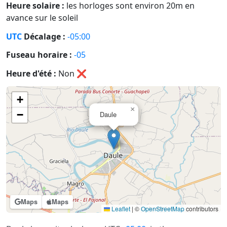
Heure solaire :
les horloges sont environ 20m en
avance sur le soleil
UTC
Décalage :
-05:00
Fuseau horaire :
-05
Heure d'été :
Non
❌
+
×
−
Daule
Maps
Maps
Leaflet
|
©
OpenStreetMap
contributors