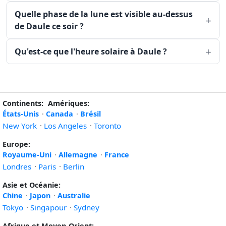
Quelle phase de la lune est visible au-dessus
de Daule ce soir ?
Qu'est-ce que l'heure solaire à Daule ?
Continents:
Amériques:
États-Unis
·
Canada
·
Brésil
New York
·
Los Angeles
·
Toronto
Europe:
Royaume-Uni
·
Allemagne
·
France
Londres
·
Paris
·
Berlin
Asie et Océanie:
Chine
·
Japon
·
Australie
Tokyo
·
Singapour
·
Sydney
Afrique et Moyen-Orient: