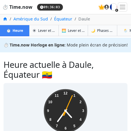
🇫🇷
⏱️
Time.now
09:36:04
Accueil
Amérique du Sud
Équateur
Daule
à Daule
à Daule
à Da
à 
⏱️
Heure
☀️
Lever et coucher du soleil
🌅
Lever et coucher du soleil demain
🌙
Phases de la Lune
🌦️
⏱️
Time.now Horloge en ligne:
Mode plein écran de précision!
Heure actuelle à Daule,
Équateur 🇪🇨
04:36:05
12
11
1
10
2
9
3
8
4
7
5
6