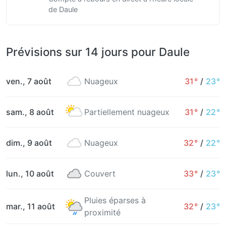
de Daule
Prévisions sur 14 jours pour Daule
ven., 7 août
Nuageux
31°
/
23°
sam., 8 août
Partiellement nuageux
31°
/
22°
dim., 9 août
Nuageux
32°
/
22°
lun., 10 août
Couvert
33°
/
23°
Pluies éparses à
mar., 11 août
32°
/
23°
proximité