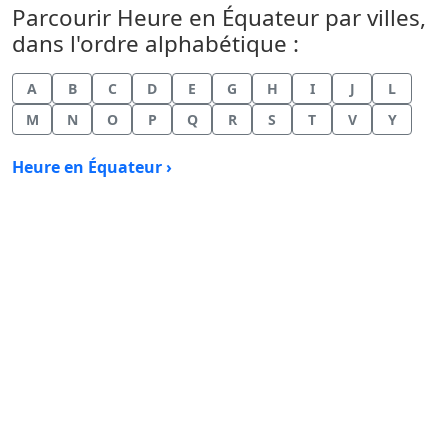
Parcourir Heure en Équateur par villes,
dans l'ordre alphabétique :
A
B
C
D
E
G
H
I
J
L
M
N
O
P
Q
R
S
T
V
Y
Heure en Équateur ›