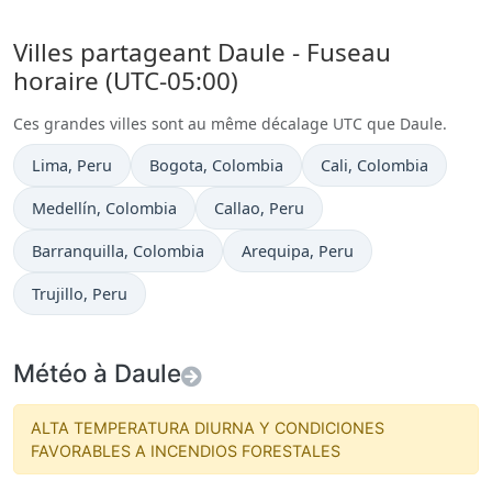
Villes partageant Daule - Fuseau
horaire (UTC-05:00)
Ces grandes villes sont au même décalage UTC que Daule.
Heure actuelle à
Heure actuelle à
Heure actuelle à
Lima
, Peru
Bogota
, Colombia
Cali
, Colombia
Heure actuelle à
Heure actuelle à
Medellín
, Colombia
Callao
, Peru
Heure actuelle à
Heure actuelle à
Barranquilla
, Colombia
Arequipa
, Peru
Heure actuelle à
Trujillo
, Peru
Météo à Daule
ALTA TEMPERATURA DIURNA Y CONDICIONES
FAVORABLES A INCENDIOS FORESTALES