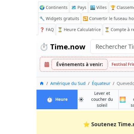
🌍 Continents
🗺️ Pays
🏙️ Villes
🏆 Classem
🔧 Widgets gratuits
🔁
Convertir le fuseau ho
❓
FAQ
⏳ Heure Calculatrice
⏳
Compte à r
⏱️
Time.now
Événements à venir:
Festival Fr
Accueil
Amérique du Sud
Équateur
Queved
Lever et
⏱️
☀️
🌅
à Quevedo
Heure
coucher du
à Quevedo
soleil
s
⭐
Soutenez Time.