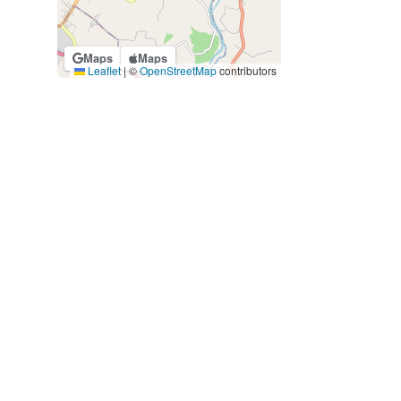
Maps
Maps
Leaflet
|
©
OpenStreetMap
contributors