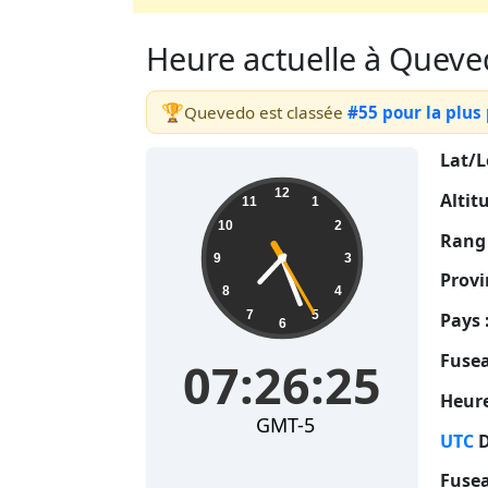
Heure actuelle à Queved
🏆
Quevedo est classée
#55 pour la plus
Lat/L
07:26:26
12
Altit
11
1
10
2
Rang 
9
3
Provi
8
4
7
5
Pays 
6
Fusea
07:26:26
Heure
GMT-5
UTC
D
Fusea