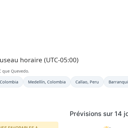
Fuseau horaire (UTC-05:00)
C que Quevedo.
 actuelle à
Heure actuelle à
Heure actuelle à
Heure act
 Colombia
Medellín
, Colombia
Callao
, Peru
Barranqui
Prévisions sur 14 
NES FAVORABLES A