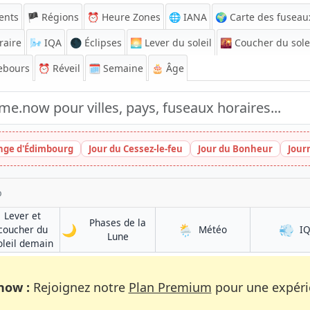
ents
🏴 Régions
⏰
Heure Zones
🌐 IANA
🌍 Carte des fuseau
raire
🌬️
IQA
🌑 Éclipses
🌅
Lever du soleil
🌇
Coucher du sole
ebours
⏰
Réveil
🗓️ Semaine
🎂 Âge
inge d'Édimbourg
Jour du Cessez-le-feu
Jour du Bonheur
Jour
o
Lever et
Phases de la
🌙
🌦️
💨
à Quevedo
coucher du
Météo
I
à Quevedo
Lune
à Quevedo
oleil demain
now :
Rejoignez notre
Plan Premium
pour une expérie