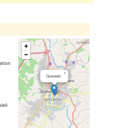
+
−
ation
×
Quevedo
leil