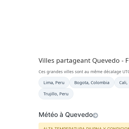
Villes partageant Quevedo - 
Ces grandes villes sont au même décalage UT
Heure actuelle à
Heure actuelle à
Heure
Lima
, Peru
Bogota
, Colombia
Cali
,
Heure actuelle à
Trujillo
, Peru
Météo à Quevedo
ALTA TEMPERATURA DIURNA Y CONDICIO