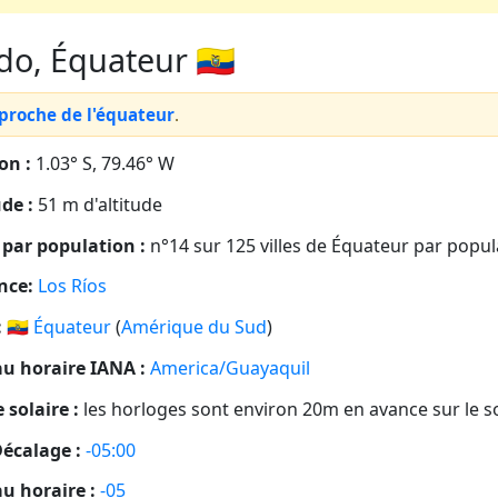
o, Équateur 🇪🇨
 proche de l'équateur
.
on :
1.03° S, 79.46° W
ude :
51 m d'altitude
par population :
n°14 sur 125 villes de Équateur par popul
nce:
Los Ríos
:
🇪🇨
Équateur
(
Amérique du Sud
)
u horaire IANA :
America/Guayaquil
 solaire :
les horloges sont environ 20m en avance sur le so
écalage :
-05:00
u horaire :
-05