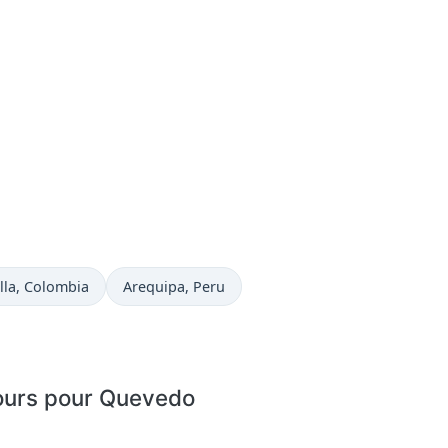
uelle à
Heure actuelle à
lla
, Colombia
Arequipa
, Peru
jours pour Quevedo