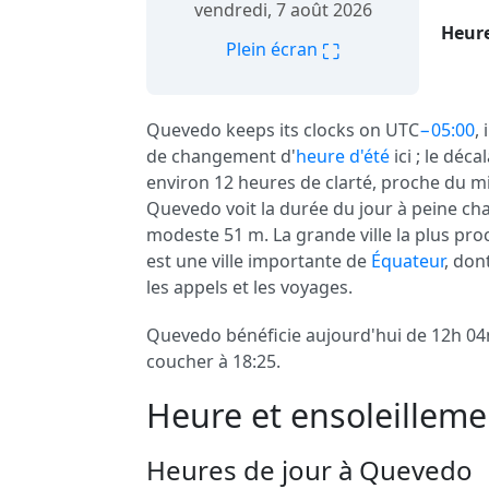
vendredi, 7 août 2026
Heure
⛶
Plein écran
Quevedo keeps its clocks on UTC
−05:00
,
de changement d'
heure d'été
ici ; le déc
environ 12 heures de clarté, proche du mil
Quevedo voit la durée du jour à peine cha
modeste 51 m. La grande ville la plus pro
est une ville importante de
Équateur
, don
les appels et les voyages.
Quevedo bénéficie aujourd'hui de 12h 04m 
coucher à 18:25.
Heure et ensoleillem
Heures de jour à Quevedo