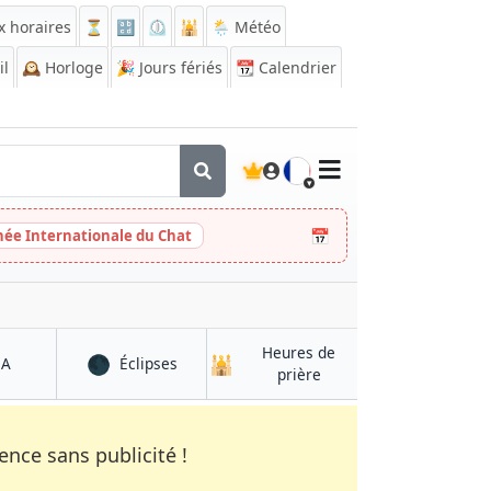
x horaires
⏳
🔡
⏲️
🕌
🌦️ Météo
il
🕰️
Horloge
🎉
Jours fériés
📆
Calendrier
🇫🇷
📅
née Internationale du Chat
Heures de
🌑
🕌
à Quevedo
à Quevedo
QA
Éclipses
à Quevedo
prière
nce sans publicité !