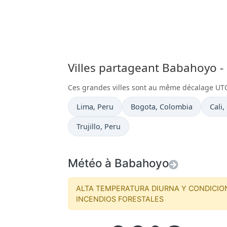
Villes partageant Babahoyo -
Ces grandes villes sont au même décalage UT
Heure actuelle à
Heure actuelle à
Heure
Lima
, Peru
Bogota
, Colombia
Cali
,
Heure actuelle à
Trujillo
, Peru
Météo à Babahoyo
ALTA TEMPERATURA DIURNA Y CONDICIO
INCENDIOS FORESTALES