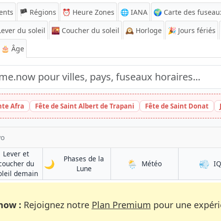
ents
🏴 Régions
⏰
Heure Zones
🌐 IANA
🌍 Carte des fuseau
ever du soleil
🌇
Coucher du soleil
🕰️
Horloge
🎉
Jours fériés
🎂 Âge
nte Afra
Fête de Saint Albert de Trapani
Fête de Saint Donat
yo
Lever et
Phases de la
🌙
🌦️
💨
à Babahoyo
coucher du
Météo
I
à Babahoyo
Lune
à Babahoyo
oleil demain
now :
Rejoignez notre
Plan Premium
pour une expérie