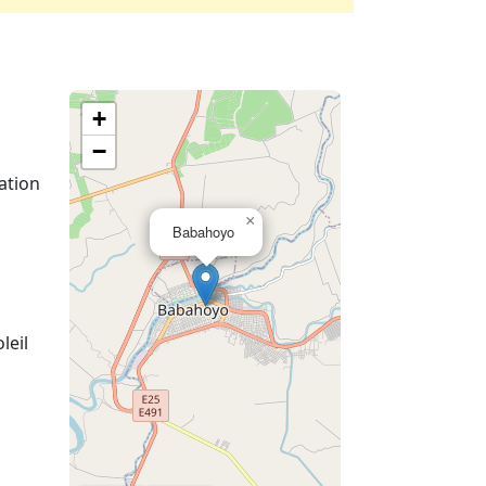
+
−
ation
×
Babahoyo
leil