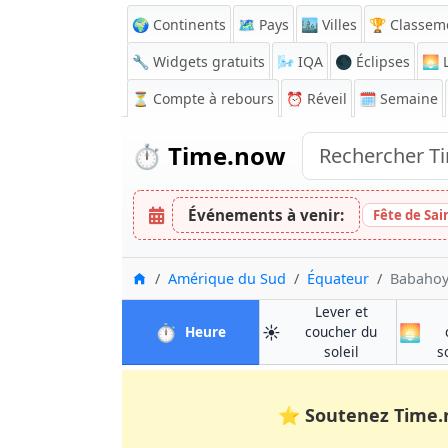
🌍 Continents
🗺️ Pays
🏙️ Villes
🏆 Classem
🔧 Widgets gratuits
🌬️
IQA
🌑 Éclipses
🌅
L
⏳
Compte à rebours
⏰
Réveil
🗓️ Semaine
⏱️
Time.now
Événements à venir:
Fête de Sai
Accueil
Amérique du Sud
Équateur
Babaho
Lever et
⏱️
☀️
🌅
à Babahoyo
Heure
coucher du
à Babahoyo
soleil
s
⭐
Soutenez Time.