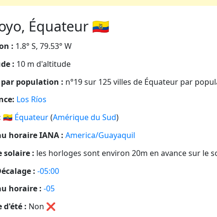
yo, Équateur 🇪🇨
on :
1.8° S, 79.53° W
ude :
10 m d'altitude
par population :
n°19 sur 125 villes de Équateur par popul
nce:
Los Ríos
:
🇪🇨
Équateur
(
Amérique du Sud
)
u horaire IANA :
America/Guayaquil
 solaire :
les horloges sont environ 20m en avance sur le so
écalage :
-05:00
u horaire :
-05
 d'été :
Non
❌