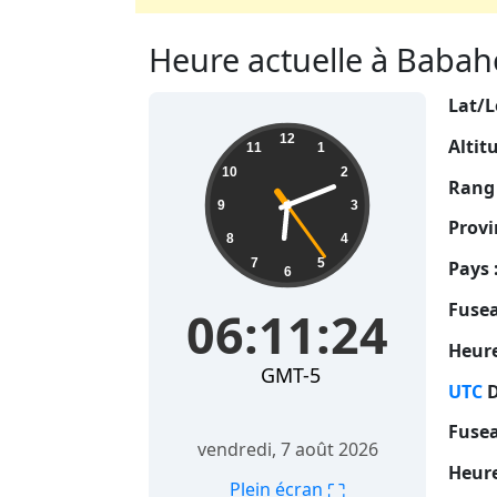
Heure actuelle à Babaho
Lat/L
06:11:25
12
Altit
11
1
10
2
Rang 
9
3
Provi
8
4
7
5
Pays 
6
Fusea
06:11:25
Heure
GMT-5
UTC
D
Fusea
vendredi, 7 août 2026
Heure
⛶
Plein écran