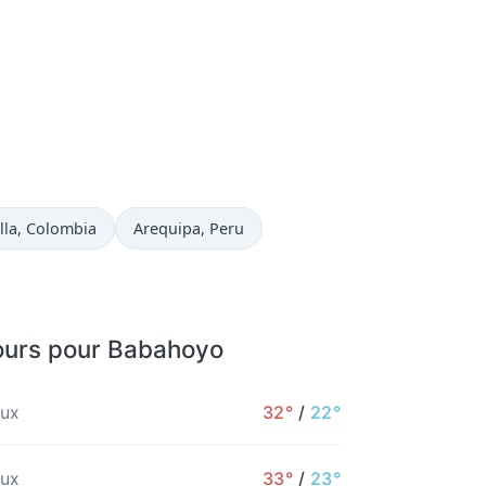
uelle à
Heure actuelle à
lla
, Colombia
Arequipa
, Peru
jours pour Babahoyo
ux
32°
/
22°
ux
33°
/
23°