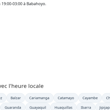
à 19:00-03:00 à Babahoyo.
vec l'heure locale
Heure actuelle à
Heure actuelle à
Heure actuelle à
Heure actuelle à
He
ez
Balzar
Cariamanga
Catamayo
Cayambe
C
lle à
Heure actuelle à
Heure actuelle à
Heure actuelle à
Heure actuelle à
Heure 
Guaranda
Guayaquil
Huaquillas
Ibarra
Jipija