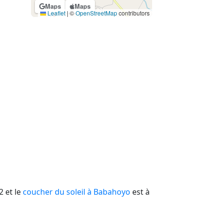
Maps
Maps
Leaflet
|
©
OpenStreetMap
contributors
2 et le
coucher du soleil à Babahoyo
est à