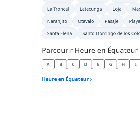
Heure actuelle à
Heure actuelle à
Heure actuel
Heu
La Troncal
Latacunga
Loja
Ma
Heure actuelle à
Heure actuelle à
Heure actuelle à
Heure
Naranjito
Otavalo
Pasaje
Play
Heure actuelle à
Heure actuelle à
Santa Elena
Santo Domingo de los Col
Parcourir Heure en Équateur p
A
B
C
D
E
G
H
I
Heure en Équateur ›