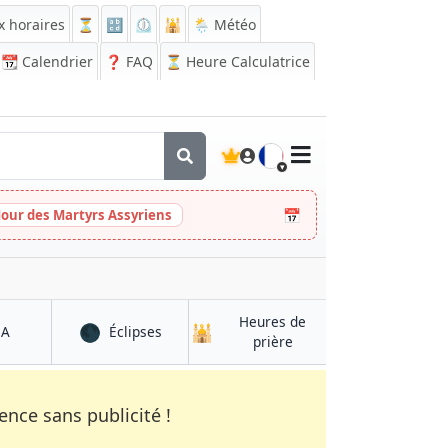
x horaires
⏳
🔡
⏲️
🕌
🌦️ Météo
📆
Calendrier
❓
FAQ
⏳ Heure Calculatrice
🇫🇷
📅
Jour des Martyrs Assyriens
Heures de
🌑
🕌
à Babahoyo
à Babahoyo
QA
Éclipses
à Babahoyo
prière
nce sans publicité !