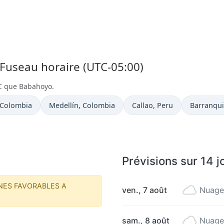
 Fuseau horaire (UTC-05:00)
C que Babahoyo.
 actuelle à
Heure actuelle à
Heure actuelle à
Heure act
 Colombia
Medellín
, Colombia
Callao
, Peru
Barranqui
Prévisions sur 14 
NES FAVORABLES A
ven., 7 août
Nuage
sam., 8 août
Nuage