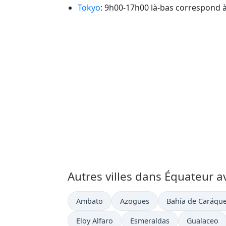
Tokyo
: 9h00-17h00 là-bas correspond 
Autres villes dans Équateur a
Heure actuelle à
Heure actuelle à
Heure actuelle à
Ambato
Azogues
Bahía de Caráqu
Heure actuelle à
Heure actuelle à
Heure actue
Eloy Alfaro
Esmeraldas
Gualaceo