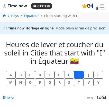
🇫🇷
⏱️
Time.now
19:04:08
Accueil
Pays
Équateur
Cities starting with I
⏱️
Time.now Horloge en ligne:
Mode plein écran de précision!
Heures de lever et coucher du
soleil in Cities that start with "I"
in Équateur 🇪🇨
A
B
C
D
E
G
H
I
J
L
M
N
O
P
Q
R
S
T
V
Y
Heures de lever et coucher du soleil in
Ibarra
14:04
ven.