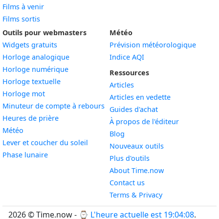
Films à venir
Films sortis
Outils pour webmasters
Météo
Widgets gratuits
Prévision météorologique
Widget
Horloge analogique
Indice AQI
Widget
Horloge numérique
Ressources
Widget
Horloge textuelle
Articles
Widget
Horloge mot
Articles en vedette
Widget
Minuteur de compte à rebours
Guides d'achat
Widget
Heures de prière
À propos de l'éditeur
Widget
Météo
Blog
Widget
Lever et coucher du soleil
Nouveaux outils
Widget
Phase lunaire
Plus d'outils
About Time.now
Contact us
Terms & Privacy
2026 © Time.now - ⌚
L'heure actuelle est 19:04:08
.