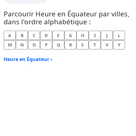
Parcourir Heure en Équateur par villes,
dans l'ordre alphabétique :
A
B
C
D
E
G
H
I
J
L
M
N
O
P
Q
R
S
T
V
Y
Heure en Équateur ›