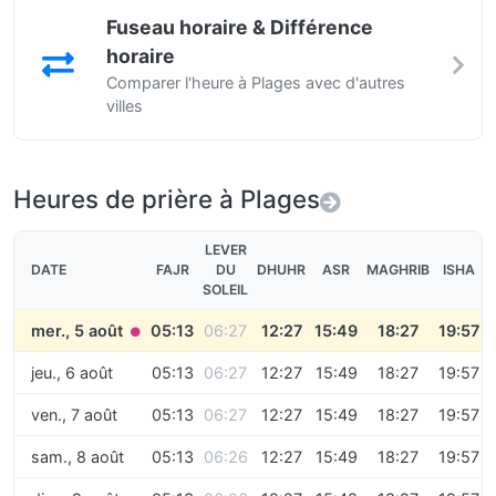
Fuseau horaire & Différence
horaire
Comparer l'heure à Plages avec d'autres
villes
Heures de prière à Plages
LEVER
DATE
FAJR
DU
DHUHR
ASR
MAGHRIB
ISHA
SOLEIL
mer., 5 août
05:13
06:27
12:27
15:49
18:27
19:57
●
jeu., 6 août
05:13
06:27
12:27
15:49
18:27
19:57
ven., 7 août
05:13
06:27
12:27
15:49
18:27
19:57
sam., 8 août
05:13
06:26
12:27
15:49
18:27
19:57