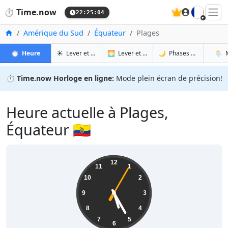
🇫🇷
⏱️
Time.now
22:25:05
Accueil
Amérique du Sud
Équateur
Plages
à Plages
à Plages
à Pla
à 
⏱️
Heure
☀️
Lever et coucher du soleil
🌅
Lever et coucher du soleil demain
🌙
Phases de la Lune
🌦️
⏱️
Time.now Horloge en ligne:
Mode plein écran de précision!
Heure actuelle à Plages,
Équateur 🇪🇨
17:25:06
12
11
1
10
2
9
3
8
4
7
5
6