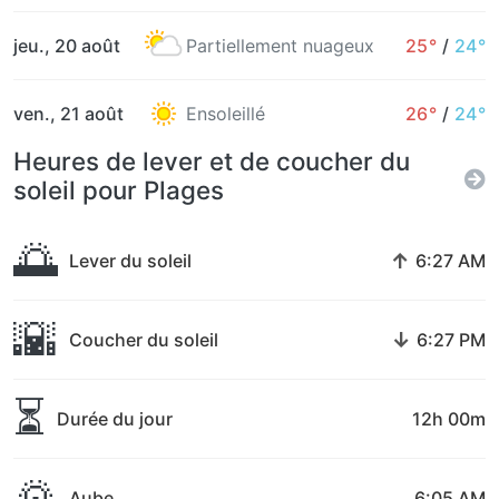
jeu., 20 août
Partiellement nuageux
25°
/
24°
ven., 21 août
Ensoleillé
26°
/
24°
Heures de lever et de coucher du
soleil pour Plages
🌅
↑
Lever du soleil
6:27 AM
🌇
↓
Coucher du soleil
6:27 PM
⏳
Durée du jour
12h 00m
🌄
Aube
6:05 AM