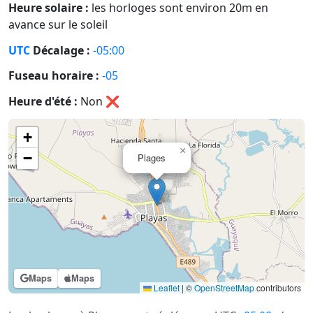
Heure solaire :
les horloges sont environ 20m en
avance sur le soleil
UTC
Décalage :
-05:00
Fuseau horaire :
-05
Heure d'été :
Non
❌
+
×
−
Plages
Maps
Maps
Leaflet
|
©
OpenStreetMap
contributors