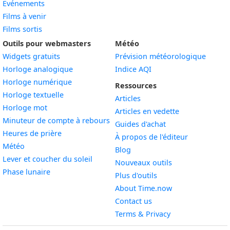
Événements
Films à venir
Films sortis
Outils pour webmasters
Météo
Widgets gratuits
Prévision météorologique
Widget
Horloge analogique
Indice AQI
Widget
Horloge numérique
Ressources
Widget
Horloge textuelle
Articles
Widget
Horloge mot
Articles en vedette
Widget
Minuteur de compte à rebours
Guides d'achat
Widget
Heures de prière
À propos de l'éditeur
Widget
Météo
Blog
Widget
Lever et coucher du soleil
Nouveaux outils
Widget
Phase lunaire
Plus d'outils
About Time.now
Contact us
Terms & Privacy