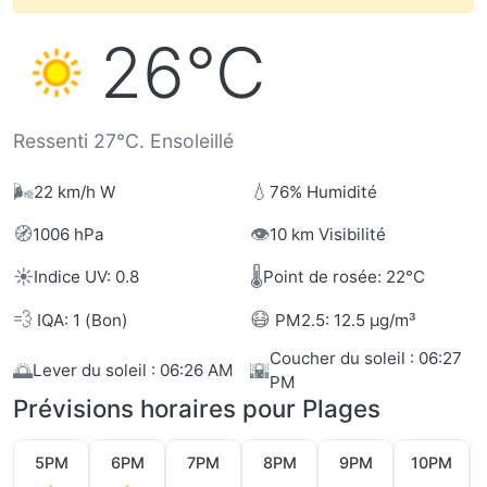
26°C
Ressenti 27°C. Ensoleillé
🌬️
💧
22 km/h W
76% Humidité
🧭
👁️
1006 hPa
10 km Visibilité
☀️
🌡️
Indice UV: 0.8
Point de rosée: 22°C
💨
😷
IQA: 1 (Bon)
PM2.5: 12.5 µg/m³
Coucher du soleil : 06:27
🌅
🌇
Lever du soleil : 06:26 AM
PM
Prévisions horaires pour Plages
5PM
6PM
7PM
8PM
9PM
10PM