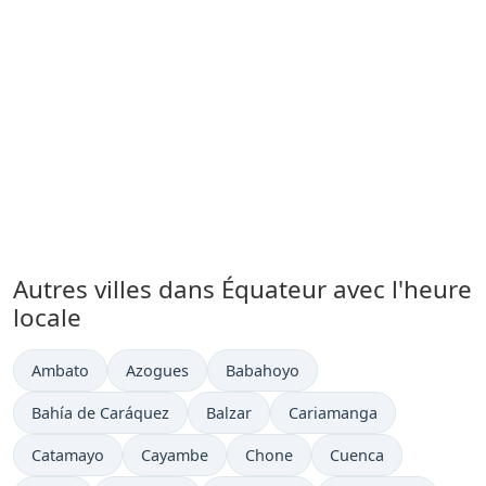
Autres villes dans Équateur avec l'heure
locale
Heure actuelle à
Heure actuelle à
Heure actuelle à
Ambato
Azogues
Babahoyo
Heure actuelle à
Heure actuelle à
Heure actuelle à
Bahía de Caráquez
Balzar
Cariamanga
Heure actuelle à
Heure actuelle à
Heure actuelle à
Heure actuelle à
Catamayo
Cayambe
Chone
Cuenca