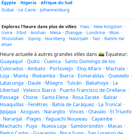
Égypte
·
Nigeria
·
Afrique du Sud
Dubaï
·
Le Caire
·
Johannesburg
Explorez l'heure dans plus de villes:
Yiwu
·
New Kingston
·
Uvira
·
Irbid
·
Anshan
·
Mesa
·
Zhangye
·
Londrina
·
Wuxi
·
Shizuishan
·
Siping
·
Nürnberg
·
Nasiriyah
·
Taiz
·
Rahim Yar
Khan
Heure actuelle à autres grandes villes dans
🇪🇨
Équateur:
Guayaquil
·
Quito
·
Cuenca
·
Santo Domingo de los
Colorados
·
Ambato
·
Portoviejo
·
Eloy Alfaro
·
Machala
·
Loja
·
Manta
·
Riobamba
·
Ibarra
·
Esmeraldas
·
Quevedo
·
Latacunga
·
Daule
·
Milagro
·
Tulcán
·
Babahoyo
·
La
Libertad
·
Velasco Ibarra
·
Puerto Francisco de Orellana
·
Passage
·
Chone
·
Santa Elena
·
Rosa Zarate
·
Balzar
·
Huaquillas
·
Fenêtres
·
Bahía de Caráquez
·
La Troncal
·
Jipijapa
·
Azogues
·
Naranjito
·
Vinces
·
Otavalo
·
El Triunfo
·
Naranjal
·
Plages
·
Yaguachi Nouveau
·
Cayambe
·
Machachi
·
Puyo
·
Nueva Loja
·
Samborondón
·
Macas
·
Pedro Carbo
·
Guaranda
·
Boca Suno
·
San Lorenzo de