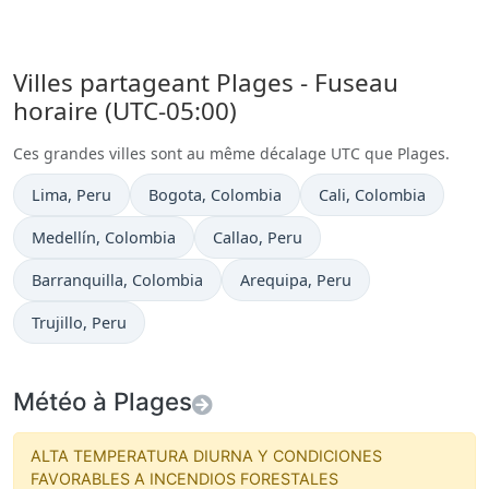
Villes partageant Plages - Fuseau
horaire (UTC-05:00)
Ces grandes villes sont au même décalage UTC que Plages.
Heure actuelle à
Heure actuelle à
Heure actuelle à
Lima
, Peru
Bogota
, Colombia
Cali
, Colombia
Heure actuelle à
Heure actuelle à
Medellín
, Colombia
Callao
, Peru
Heure actuelle à
Heure actuelle à
Barranquilla
, Colombia
Arequipa
, Peru
Heure actuelle à
Trujillo
, Peru
Météo à Plages
ALTA TEMPERATURA DIURNA Y CONDICIONES
FAVORABLES A INCENDIOS FORESTALES