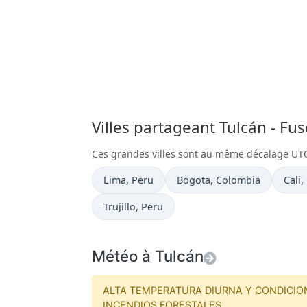
Villes partageant Tulcán - Fu
Ces grandes villes sont au même décalage UT
Heure actuelle à
Heure actuelle à
Heure
Lima
, Peru
Bogota
, Colombia
Cali
,
Heure actuelle à
Trujillo
, Peru
Météo à Tulcán
ALTA TEMPERATURA DIURNA Y CONDICIO
INCENDIOS FORESTALES