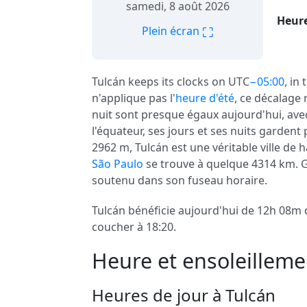
samedi, 8 août 2026
Heure
⛶
Plein écran
Tulcán keeps its clocks on UTC
−05:00
, in
n'applique pas l'
heure d'été
, ce décalage 
nuit sont presque égaux aujourd'hui, avec
l'équateur, ses jours et ses nuits garden
2962 m, Tulcán est une véritable ville de 
São Paulo
se trouve à quelque 4314 km. 
soutenu dans son fuseau horaire.
Tulcán bénéficie aujourd'hui de 12h 08m de
coucher à 18:20.
Heure et ensoleilleme
Heures de jour à Tulcán