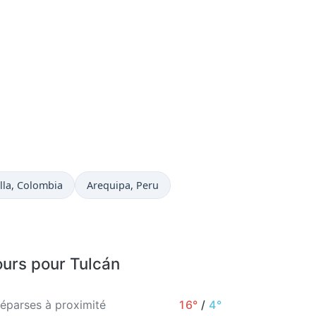
uelle à
Heure actuelle à
lla
, Colombia
Arequipa
, Peru
ours pour Tulcán
 éparses à proximité
16°
/
4°