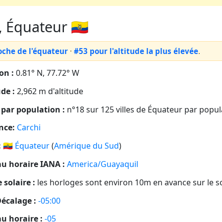
 Équateur 🇪🇨
oche de l'équateur
·
#53 pour l'altitude la plus élevée
.
on :
0.81° N, 77.72° W
ude :
2,962 m d'altitude
par population :
n°18 sur 125 villes de Équateur par popul
nce:
Carchi
:
🇪🇨
Équateur
(
Amérique du Sud
)
u horaire IANA :
America/Guayaquil
 solaire :
les horloges sont environ 10m en avance sur le so
écalage :
-05:00
u horaire :
-05