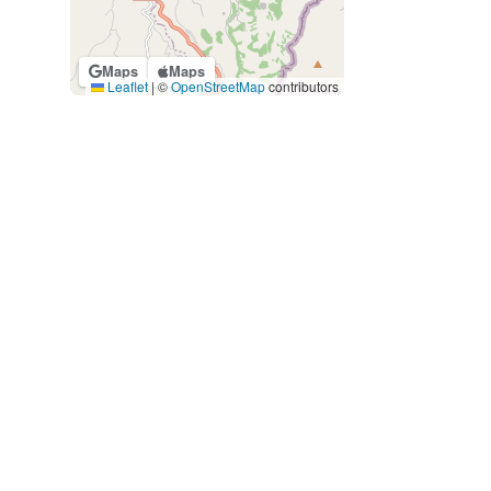
Maps
Maps
Leaflet
|
©
OpenStreetMap
contributors