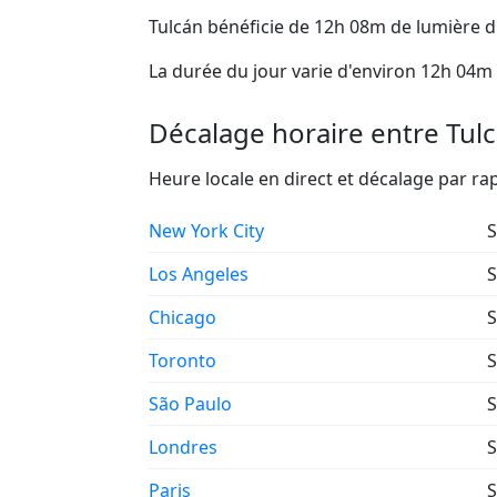
Tulcán bénéficie de 12h 08m de lumière d
La durée du jour varie d'environ 12h 04m 
Décalage horaire entre Tulcá
Heure locale en direct et décalage par r
New York City
S
Los Angeles
S
Chicago
S
Toronto
S
São Paulo
S
Londres
S
Paris
S