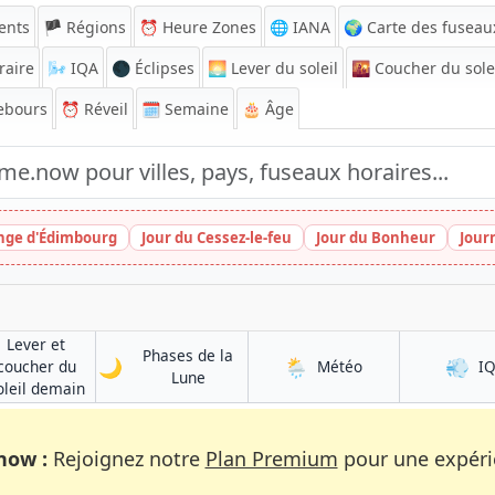
ents
🏴 Régions
⏰
Heure Zones
🌐 IANA
🌍 Carte des fuseau
raire
🌬️
IQA
🌑 Éclipses
🌅
Lever du soleil
🌇
Coucher du sole
ebours
⏰
Réveil
🗓️ Semaine
🎂 Âge
inge d'Édimbourg
Jour du Cessez-le-feu
Jour du Bonheur
Jour
Lever et
Phases de la
🌙
🌦️
💨
à Tulcán
coucher du
Météo
I
à Tulcán
Lune
à Tulcán
oleil demain
now :
Rejoignez notre
Plan Premium
pour une expérie