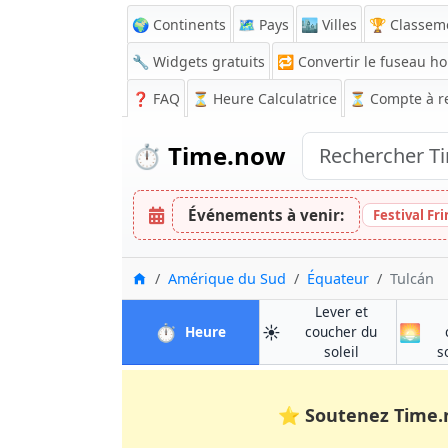
🌍 Continents
🗺️ Pays
🏙️ Villes
🏆 Classem
🔧 Widgets gratuits
🔁
Convertir le fuseau ho
❓
FAQ
⏳ Heure Calculatrice
⏳
Compte à r
⏱️
Time.now
Événements à venir:
Festival Fr
Accueil
Amérique du Sud
Équateur
Tulcán
Lever et
⏱️
☀️
🌅
à Tulcán
Heure
coucher du
à Tulcán
soleil
s
⭐
Soutenez Time.