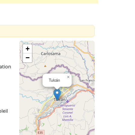
+
−
ation
×
Tulcán
leil