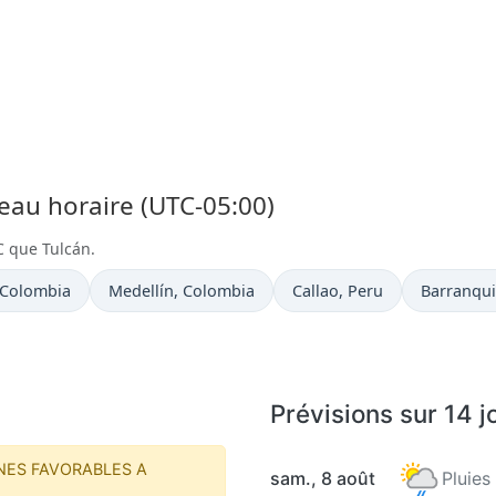
seau horaire (UTC-05:00)
C que Tulcán.
 actuelle à
Heure actuelle à
Heure actuelle à
Heure act
 Colombia
Medellín
, Colombia
Callao
, Peru
Barranqui
Prévisions sur 14 j
NES FAVORABLES A
sam., 8 août
Pluies