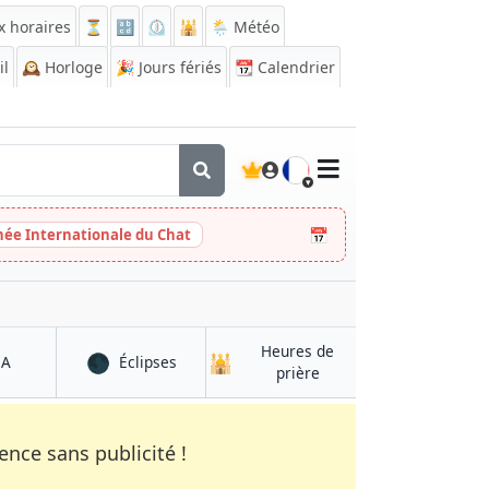
x horaires
⏳
🔡
⏲️
🕌
🌦️ Météo
il
🕰️
Horloge
🎉
Jours fériés
📆
Calendrier
🇫🇷
📅
née Internationale du Chat
Heures de
🌑
🕌
à Tulcán
à Tulcán
QA
Éclipses
à Tulcán
prière
nce sans publicité !