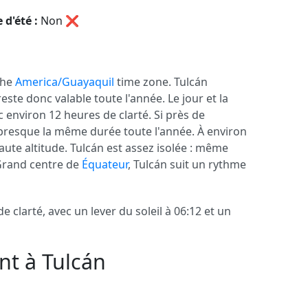
 d'été :
Non
❌
 the
America/Guayaquil
time zone. Tulcán
reste donc valable toute l'année. Le jour et la
 environ 12 heures de clarté. Si près de
t presque la même durée toute l'année. À environ
haute altitude. Tulcán est assez isolée : même
Grand centre de
Équateur
, Tulcán suit un rythme
 clarté, avec un lever du soleil à 06:12 et un
nt à Tulcán