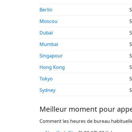
Berlin
S
Moscou
S
Dubaï
S
Mumbai
S
Singapour
S
Hong Kong
S
Tokyo
S
Sydney
S
Meilleur moment pour appe
Comment les heures de bureau habituelles