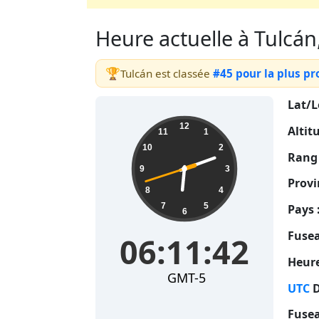
Heure actuelle à Tulcán,
🏆
Tulcán est classée
#45 pour la plus pr
Lat/L
06:11:43
12
Altit
11
1
10
2
Rang 
9
3
Provi
8
4
7
5
Pays 
6
Fusea
06:11:43
Heure
GMT-5
UTC
D
Fusea