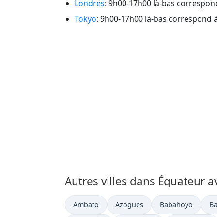
Londres
: 9h00-17h00 là-bas correspond
Tokyo
: 9h00-17h00 là-bas correspond à
Autres villes dans Équateur a
Heure actuelle à
Heure actuelle à
Heure actuelle à
He
Ambato
Azogues
Babahoyo
Ba