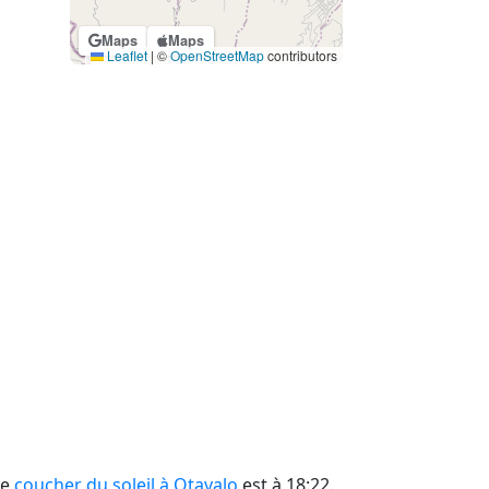
Maps
Maps
Leaflet
|
©
OpenStreetMap
contributors
le
coucher du soleil à Otavalo
est à 18:22.