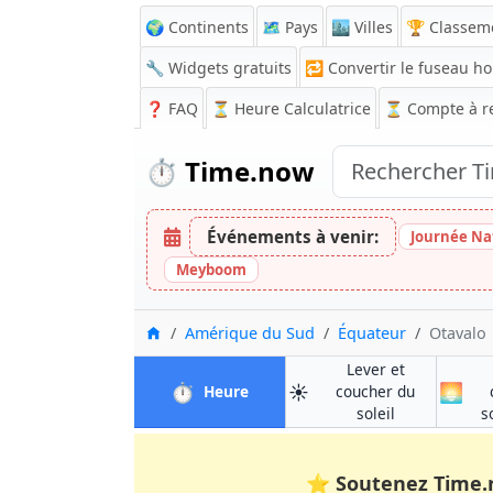
🌍 Continents
🗺️ Pays
🏙️ Villes
🏆 Classem
🔧 Widgets gratuits
🔁
Convertir le fuseau ho
❓
FAQ
⏳ Heure Calculatrice
⏳
Compte à r
⏱️
Time.now
Événements à venir:
Journée Na
Meyboom
Accueil
Amérique du Sud
Équateur
Otavalo
Lever et
⏱️
☀️
🌅
à Otavalo
Heure
coucher du
à Otavalo
soleil
s
⭐
Soutenez Time.