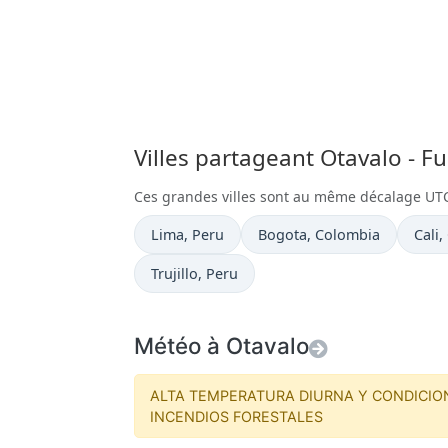
Villes partageant Otavalo - F
Ces grandes villes sont au même décalage UT
Heure actuelle à
Heure actuelle à
Heure
Lima
, Peru
Bogota
, Colombia
Cali
,
Heure actuelle à
Trujillo
, Peru
Météo à Otavalo
ALTA TEMPERATURA DIURNA Y CONDICIO
INCENDIOS FORESTALES