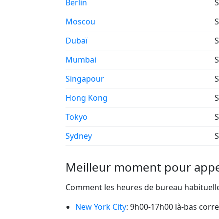
Berlin
S
Moscou
S
Dubaï
S
Mumbai
S
Singapour
S
Hong Kong
S
Tokyo
S
Sydney
S
Meilleur moment pour appe
Comment les heures de bureau habituelles
New York City
: 9h00-17h00 là-bas corr