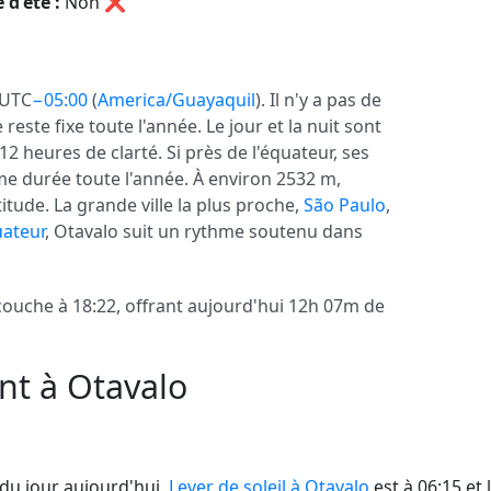
 d'été :
Non
❌
 UTC
−05:00
(
America/Guayaquil
). Il n'y a pas de
e reste fixe toute l'année. Le jour et la nuit sont
2 heures de clarté. Si près de l'équateur, ses
me durée toute l'année. À environ 2532 m,
titude. La grande ville la plus proche,
São Paulo
,
ateur
, Otavalo suit un rythme soutenu dans
e couche à 18:22, offrant aujourd'hui 12h 07m de
nt à Otavalo
du jour aujourd'hui.
Lever de soleil à Otavalo
est à 06:15 et 