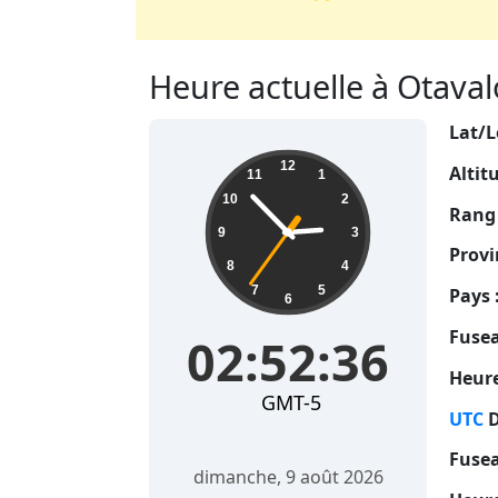
Heure actuelle à Otavalo
Lat/L
02:52:37
12
Altit
11
1
10
2
Rang 
9
3
Provi
8
4
7
5
Pays 
6
Fusea
02:52:37
Heure
GMT-5
UTC
D
Fusea
dimanche, 9 août 2026