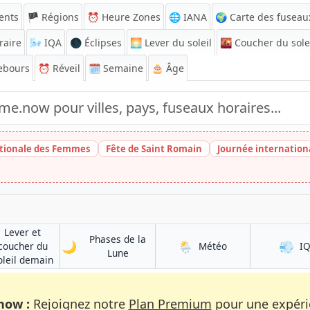
ents
🏴 Régions
⏰
Heure Zones
🌐 IANA
🌍 Carte des fuseau
raire
🌬️
IQA
🌑 Éclipses
🌅
Lever du soleil
🌇
Coucher du sole
ebours
⏰
Réveil
🗓️ Semaine
🎂 Âge
tionale des Femmes
Fête de Saint Romain
Journée internatio
Lever et
Phases de la
🌙
🌦️
💨
à Otavalo
coucher du
Météo
I
à Otavalo
Lune
à Otavalo
oleil demain
now :
Rejoignez notre
Plan Premium
pour une expérie