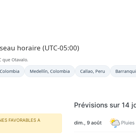
useau horaire (UTC-05:00)
C que Otavalo.
 actuelle à
Heure actuelle à
Heure actuelle à
Heure act
 Colombia
Medellín
, Colombia
Callao
, Peru
Barranqui
Prévisions sur 14 j
NES FAVORABLES A
dim., 9 août
Pluies