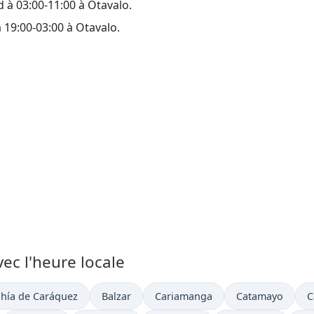
 à 03:00-11:00 à Otavalo.
 19:00-03:00 à Otavalo.
vec l'heure locale
ure actuelle à
Heure actuelle à
Heure actuelle à
Heure actuelle à
H
hía de Caráquez
Balzar
Cariamanga
Catamayo
C