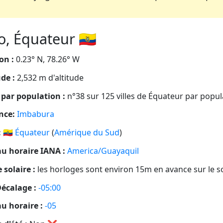
, Équateur 🇪🇨
on :
0.23° N, 78.26° W
ude :
2,532 m d'altitude
par population :
n°38 sur 125 villes de Équateur par popul
nce:
Imbabura
:
🇪🇨
Équateur
(
Amérique du Sud
)
u horaire IANA :
America/Guayaquil
 solaire :
les horloges sont environ 15m en avance sur le so
écalage :
-05:00
u horaire :
-05