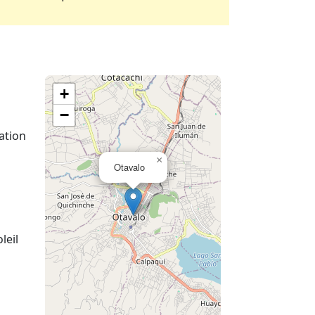
+
−
ation
×
Otavalo
leil