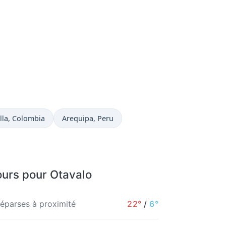
uelle à
Heure actuelle à
lla
, Colombia
Arequipa
, Peru
ours pour Otavalo
 éparses à proximité
22°
/
6°