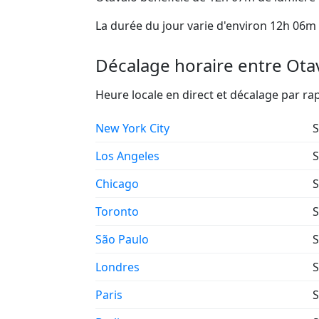
La durée du jour varie d'environ 12h 06m 
Décalage horaire entre Otav
Heure locale en direct et décalage par r
New York City
S
Los Angeles
S
Chicago
S
Toronto
S
São Paulo
S
Londres
S
Paris
S