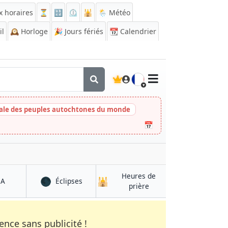
x horaires
⏳
🔡
⏲️
🕌
🌦️ Météo
il
🕰️
Horloge
🎉
Jours fériés
📆
Calendrier
🇫🇷
nale des peuples autochtones du monde
📅
Heures de
🌑
🕌
à Otavalo
à Otavalo
QA
Éclipses
à Otavalo
prière
nce sans publicité !