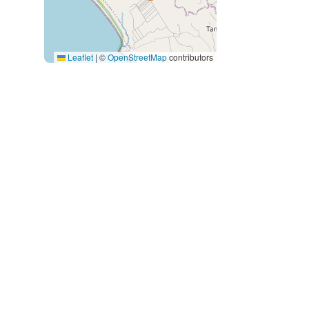
Leaflet
|
©
OpenStreetMap
contributors