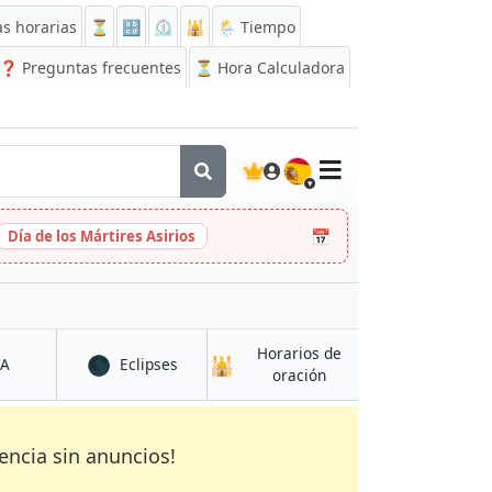
s horarias
⏳
🔡
⏲️
🕌
🌦️ Tiempo
❓
Preguntas frecuentes
⏳ Hora Calculadora
🇪🇸
📅
Día de los Mártires Asirios
Horarios de
🌑
🕌
en La Libertad
en La Libertad
CA
Eclipses
en La Libertad
oración
encia sin anuncios!