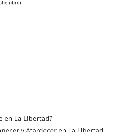
ptiembre)
 en La Libertad?
necer y Atardecer en La Libertad