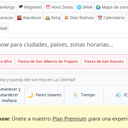
ankings
🏴 Regiones
⏰
Hora Zonas
🌐 IANA
🌍 Mapa de zona
anecer
🌇
Atardecer
🕰️
Reloj
🎉
Días festivos
📆
Calendario
Edad
ta Afra
Fiesta de San Alberto de Trapani
Fiesta de San Donato
ida y puesta del sol Hoy en La Libertad
Amanecer y
🌙
🌦️
💨
en La Libertad
en La Libertad
atardecer
Fases lunares
Tiempo
I
rtad
en La Libertad
mañana
now:
Únete a nuestro
Plan Premium
¡para una experi