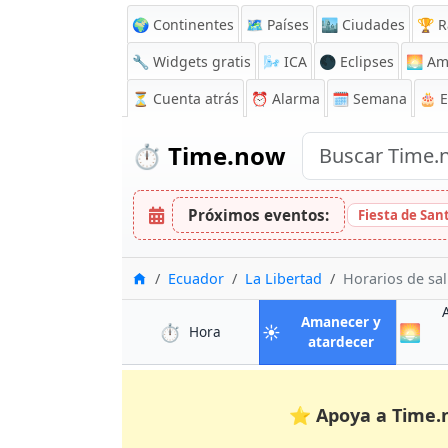
🌍 Continentes
🗺️ Países
🏙️ Ciudades
🏆 R
🔧 Widgets gratis
🌬️
ICA
🌑 Eclipses
🌅
Am
⏳
Cuenta atrás
⏰
Alarma
🗓️ Semana
🎂 
⏱️
Time.now
Próximos eventos:
Fiesta de San
Inicio
Ecuador
La Libertad
Horarios de sal
Amanecer y
⏱️
☀️
🌅
en La Libertad
Hora
en La Libe
atardecer
⭐
Apoya a Time.