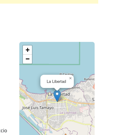
+
−
×
La Libertad
cio