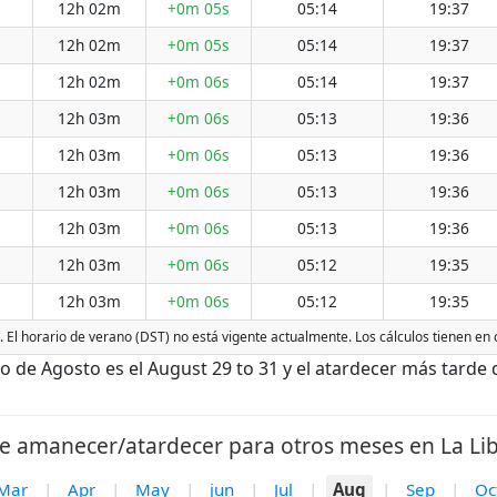
12h 02m
+0m 05s
05:14
19:37
12h 02m
+0m 05s
05:14
19:37
12h 02m
+0m 06s
05:14
19:37
12h 03m
+0m 06s
05:13
19:36
12h 03m
+0m 06s
05:13
19:36
12h 03m
+0m 06s
05:13
19:36
12h 03m
+0m 06s
05:13
19:36
12h 03m
+0m 06s
05:12
19:35
12h 03m
+0m 06s
05:12
19:35
d. El horario de verano (DST) no está vigente actualmente. Los cálculos tienen en
 de Agosto es el August 29 to 31 y el atardecer más tarde d
e amanecer/atardecer para otros meses en La Lib
Mar
|
Apr
|
May
|
jun
|
Jul
|
Aug
|
Sep
|
Oc