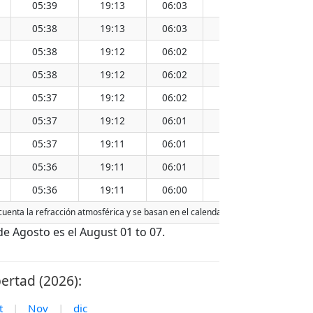
05:39
19:13
06:03
18:49
12:26
05:38
19:13
06:03
18:48
12:26
05:38
19:12
06:02
18:48
12:25
05:38
19:12
06:02
18:48
12:25
05:37
19:12
06:02
18:48
12:25
05:37
19:12
06:01
18:47
12:25
05:37
19:11
06:01
18:47
12:24
05:36
19:11
06:01
18:47
12:24
05:36
19:11
06:00
18:47
12:24
 cuenta la refracción atmosférica y se basan en el calendario gregoriano. La fech
e Agosto es el August 01 to 07.
ertad (2026):
t
|
Nov
|
dic