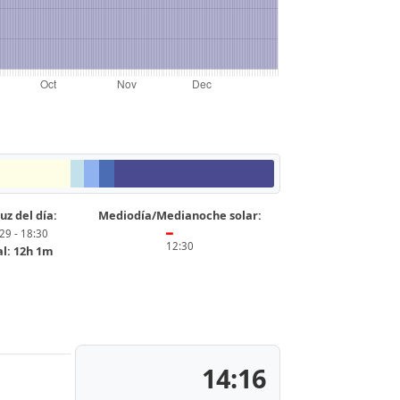
uz del día:
Mediodía/Medianoche solar:
29 - 18:30
━
12:30
al: 12h 1m
14:16