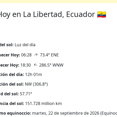
y en La Libertad, Ecuador 🇪🇨
del sol:
Luz del día
↑
ecer Hoy:
06:28
73.4° ENE
↑
ecer Hoy:
18:30
286.5° WNW
ión del día:
12h 01m
ción del sol:
NW (306.8°)
d del sol:
57.71°
ncia del sol:
151.728 million km
mo equinoccio:
martes, 22 de septiembre de 2026 (Equinoc