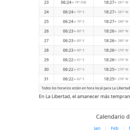
23
06:24
18:27
79° ENE
281° W
↑
↑
24
06:24
18:27
79° E
281° W
↑
↑
25
06:24
18:27
79° E
280° W
↑
↑
26
06:23
18:26
80° E
280° W
↑
↑
27
06:23
18:26
80° E
280° W
↑
↑
28
06:23
18:26
80° E
279° W
↑
↑
29
06:22
18:26
81° E
279° W
↑
↑
30
06:22
18:25
81° E
279° W
↑
↑
31
06:22
18:25
82° E
278° W
↑
↑
Todos los horarios están en hora local para La Liberta
En La Libertad, el amanecer más temprano
Calendario d
Jan
|
Feb
|