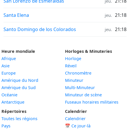
Heures de lever et coucher du soleil in
San Lorenzo de Esmeraldas
21:18
jeu.
Heures de lever et coucher du soleil in
Santa Elena
21:18
jeu.
Heures de lever et coucher du soleil in
Santo Domingo de los Colorados
21:18
jeu.
Heure mondiale
Horloges & Minuteries
Afrique
Horloge
Asie
Réveil
Europe
Chronomètre
Amérique du Nord
Minuteur
Amérique du Sud
Multi-Minuteur
Océanie
Minuteur de scène
Antarctique
Fuseaux horaires militaires
Répertoires
Calendrier
Toutes les régions
Calendrier
Pays
📅
Ce jour-là