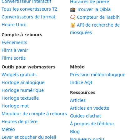
Convertisseur interactif
Horaires de prière
Tous les convertisseurs TZ
🕋 Trouver la Qibla
Convertisseurs de format
📿 Compteur de Tasbih
Heure Unix
🕌
API de recherche de
mosquées
Compte à rebours
Événements
Films à venir
Films sortis
Outils pour webmasters
Météo
Widgets gratuits
Prévision météorologique
Widget
Horloge analogique
Indice AQI
Widget
Horloge numérique
Ressources
Widget
Horloge textuelle
Articles
Widget
Horloge mot
Articles en vedette
Widget
Minuteur de compte à rebours
Guides d'achat
Widget
Heures de prière
À propos de l'éditeur
Widget
Météo
Blog
Widget
Lever et coucher du soleil
Nouveaux outils