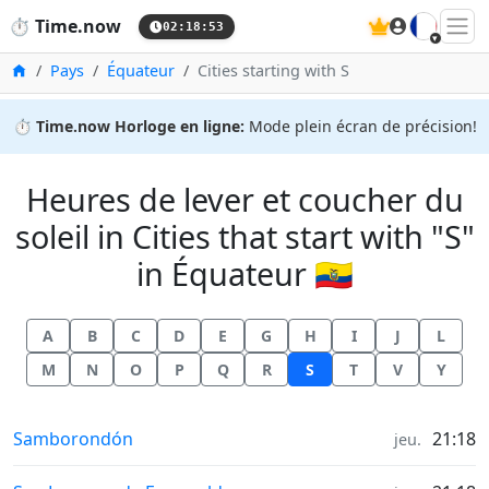
🇫🇷
⏱️
Time.now
02:18:54
Accueil
Pays
Équateur
Cities starting with S
⏱️
Time.now Horloge en ligne:
Mode plein écran de précision!
Heures de lever et coucher du
soleil in Cities that start with "S"
in Équateur 🇪🇨
A
B
C
D
E
G
H
I
J
L
M
N
O
P
Q
R
S
T
V
Y
Heures de lever et coucher du soleil in
Samborondón
21:18
jeu.