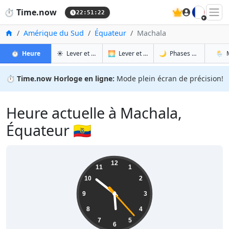
🇫🇷
⏱️
Time.now
22:51:23
Accueil
Amérique du Sud
Équateur
Machala
à Machala
à Machala
à Ma
à 
⏱️
Heure
☀️
Lever et coucher du soleil
🌅
Lever et coucher du soleil demain
🌙
Phases de la Lune
🌦️
⏱️
Time.now Horloge en ligne:
Mode plein écran de précision!
Heure actuelle à Machala,
Équateur 🇪🇨
17:51:23
12
11
1
10
2
9
3
8
4
7
5
6