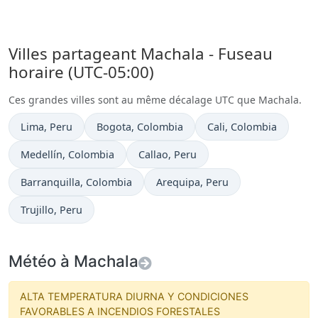
Villes partageant Machala - Fuseau
horaire (UTC-05:00)
Ces grandes villes sont au même décalage UTC que Machala.
Heure actuelle à
Heure actuelle à
Heure actuelle à
Lima
, Peru
Bogota
, Colombia
Cali
, Colombia
Heure actuelle à
Heure actuelle à
Medellín
, Colombia
Callao
, Peru
Heure actuelle à
Heure actuelle à
Barranquilla
, Colombia
Arequipa
, Peru
Heure actuelle à
Trujillo
, Peru
Météo à Machala
ALTA TEMPERATURA DIURNA Y CONDICIONES
FAVORABLES A INCENDIOS FORESTALES