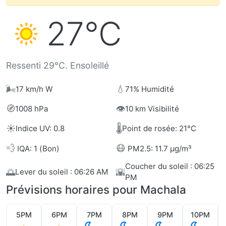
27°C
Ressenti 29°C. Ensoleillé
🌬️
💧
17 km/h W
71% Humidité
🧭
👁️
1008 hPa
10 km Visibilité
☀️
🌡️
Indice UV: 0.8
Point de rosée: 21°C
💨
😷
IQA: 1 (Bon)
PM2.5: 11.7 µg/m³
Coucher du soleil : 06:25
🌅
🌇
Lever du soleil : 06:26 AM
PM
Prévisions horaires pour Machala
5PM
6PM
7PM
8PM
9PM
10PM