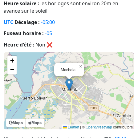
Heure solaire :
les horloges sont environ 20m en
avance sur le soleil
UTC
Décalage :
-05:00
Fuseau horaire :
-05
Heure d'été :
Non
❌
+
×
−
Machala
Maps
Maps
Leaflet
|
©
OpenStreetMap
contributors