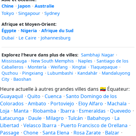
Chine
·
Japon
·
Australie
Tokyo
·
Singapour
·
Sydney
Afrique et Moyen-Orient:
Égypte
·
Nigeria
·
Afrique du Sud
Dubaï
·
Le Caire
·
Johannesburg
Explorez l'heure dans plus de villes:
Sambhaji Nagar
·
Mississauga
·
New South Memphis
·
Naples
·
Santiago de los
Caballeros
·
Montería
·
Weifang
·
Xingtai
·
Tlaquepaque
·
Quzhou
·
Pingxiang
·
Lubumbashi
·
Kandahār
·
Mandaluyong
City
·
Baoshan
Heure actuelle à autres grandes villes dans
🇪🇨
Équateur:
Guayaquil
·
Quito
·
Cuenca
·
Santo Domingo de los
Colorados
·
Ambato
·
Portoviejo
·
Eloy Alfaro
·
Machala
·
Loja
·
Manta
·
Riobamba
·
Ibarra
·
Esmeraldas
·
Quevedo
·
Latacunga
·
Daule
·
Milagro
·
Tulcán
·
Babahoyo
·
La
Libertad
·
Velasco Ibarra
·
Puerto Francisco de Orellana
·
Passage
·
Chone
·
Santa Elena
·
Rosa Zarate
·
Balzar
·