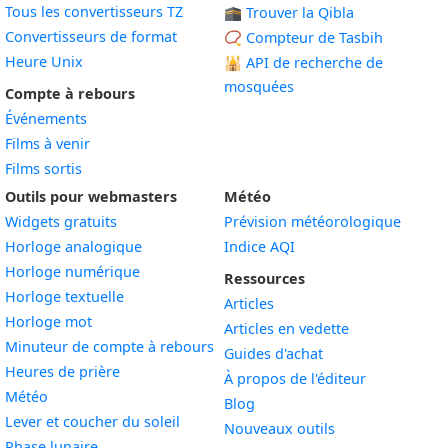
Tous les convertisseurs TZ
🕋 Trouver la Qibla
Convertisseurs de format
📿 Compteur de Tasbih
Heure Unix
🕌
API de recherche de
mosquées
Compte à rebours
Événements
Films à venir
Films sortis
Outils pour webmasters
Météo
Widgets gratuits
Prévision météorologique
Widget
Horloge analogique
Indice AQI
Widget
Horloge numérique
Ressources
Widget
Horloge textuelle
Articles
Widget
Horloge mot
Articles en vedette
Widget
Minuteur de compte à rebours
Guides d'achat
Widget
Heures de prière
À propos de l'éditeur
Widget
Météo
Blog
Widget
Lever et coucher du soleil
Nouveaux outils
Widget
Phase lunaire