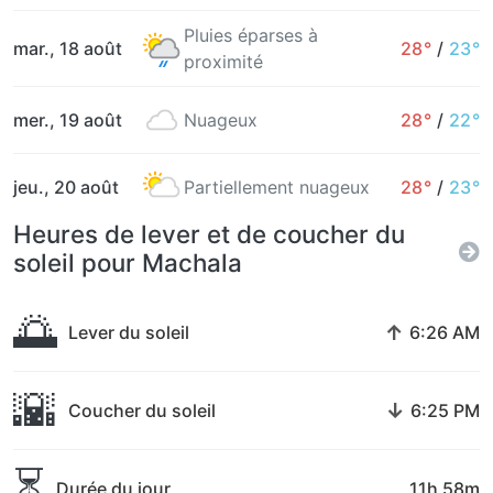
Pluies éparses à
mar., 18 août
28°
/
23°
proximité
mer., 19 août
Nuageux
28°
/
22°
jeu., 20 août
Partiellement nuageux
28°
/
23°
Heures de lever et de coucher du
soleil pour Machala
🌅
↑
Lever du soleil
6:26 AM
🌇
↓
Coucher du soleil
6:25 PM
⏳
Durée du jour
11h 58m