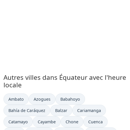
Autres villes dans Équateur avec l'heure
locale
Heure actuelle à
Heure actuelle à
Heure actuelle à
Ambato
Azogues
Babahoyo
Heure actuelle à
Heure actuelle à
Heure actuelle à
Bahía de Caráquez
Balzar
Cariamanga
Heure actuelle à
Heure actuelle à
Heure actuelle à
Heure actuelle à
Catamayo
Cayambe
Chone
Cuenca