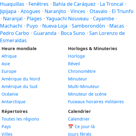
Huaquillas
·
Fenêtres
·
Bahía de Caráquez
·
La Troncal
·
Jipijapa
·
Azogues
·
Naranjito
·
Vinces
·
Otavalo
·
El Triunfo
·
Naranjal
·
Plages
·
Yaguachi Nouveau
·
Cayambe
·
Machachi
·
Puyo
·
Nueva Loja
·
Samborondón
·
Macas
·
Pedro Carbo
·
Guaranda
·
Boca Suno
·
San Lorenzo de
Esmeraldas
Heure mondiale
Horloges & Minuteries
Afrique
Horloge
Asie
Réveil
Europe
Chronomètre
Amérique du Nord
Minuteur
Amérique du Sud
Multi-Minuteur
Océanie
Minuteur de scène
Antarctique
Fuseaux horaires militaires
Répertoires
Calendrier
Toutes les régions
Calendrier
Pays
📅
Ce jour-là
Villes
Jours fériés