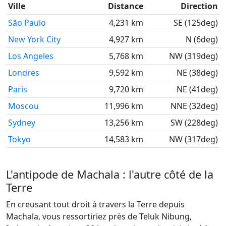
Ville
Distance
Direction
São Paulo
4,231 km
SE (125deg)
New York City
4,927 km
N (6deg)
Los Angeles
5,768 km
NW (319deg)
Londres
9,592 km
NE (38deg)
Paris
9,720 km
NE (41deg)
Moscou
11,996 km
NNE (32deg)
Sydney
13,256 km
SW (228deg)
Tokyo
14,583 km
NW (317deg)
L'antipode de Machala : l'autre côté de la
Terre
En creusant tout droit à travers la Terre depuis
Machala, vous ressortiriez près de Teluk Nibung,