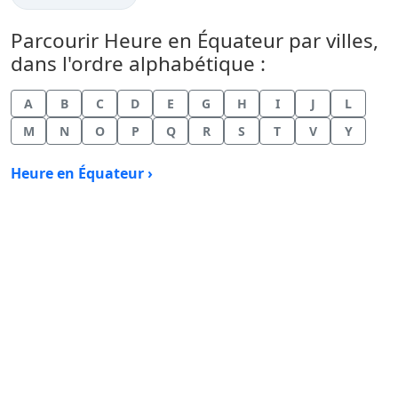
Parcourir Heure en Équateur par villes,
dans l'ordre alphabétique :
A
B
C
D
E
G
H
I
J
L
M
N
O
P
Q
R
S
T
V
Y
Heure en Équateur ›