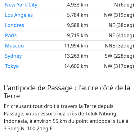
New York City
4,933 km
N (6deg)
Los Angeles
5,784 km
NW (319deg)
Londres
9,588 km
NE (38deg)
Paris
9,715 km
NE (41deg)
Moscou
11,994 km
NNE (32deg)
Sydney
13,263 km
SW (228deg)
Tokyo
14,600 km
NW (317deg)
L'antipode de Passage : l'autre côté de la
Terre
En creusant tout droit à travers la Terre depuis
Passage, vous ressortiriez près de Teluk Nibung,
Indonesia, à environ 55 km du point antipodal situé à
3.3deg N, 100.2deg E.