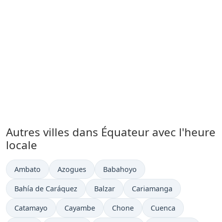
Autres villes dans Équateur avec l'heure
locale
Heure actuelle à
Heure actuelle à
Heure actuelle à
Ambato
Azogues
Babahoyo
Heure actuelle à
Heure actuelle à
Heure actuelle à
Bahía de Caráquez
Balzar
Cariamanga
Heure actuelle à
Heure actuelle à
Heure actuelle à
Heure actuelle à
Catamayo
Cayambe
Chone
Cuenca