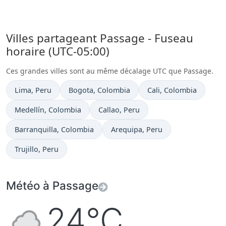
Villes partageant Passage - Fuseau
horaire (UTC-05:00)
Ces grandes villes sont au même décalage UTC que Passage.
Heure actuelle à
Heure actuelle à
Heure actuelle à
Lima
, Peru
Bogota
, Colombia
Cali
, Colombia
Heure actuelle à
Heure actuelle à
Medellín
, Colombia
Callao
, Peru
Heure actuelle à
Heure actuelle à
Barranquilla
, Colombia
Arequipa
, Peru
Heure actuelle à
Trujillo
, Peru
Météo à Passage
24°C