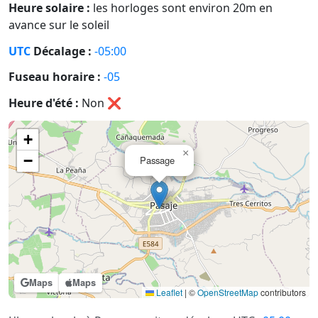
Heure solaire :
les horloges sont environ 20m en
avance sur le soleil
UTC
Décalage :
-05:00
Fuseau horaire :
-05
Heure d'été :
Non
❌
+
×
−
Passage
Maps
Maps
Leaflet
|
©
OpenStreetMap
contributors