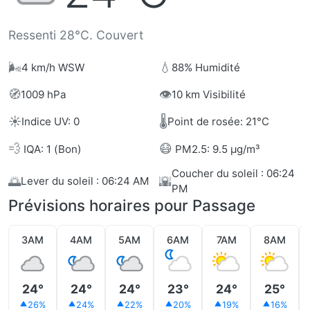
Ressenti 28°C. Couvert
🌬️
💧
4 km/h WSW
88% Humidité
🧭
👁️
1009 hPa
10 km Visibilité
☀️
🌡️
Indice UV: 0
Point de rosée: 21°C
💨
😷
IQA: 1 (Bon)
PM2.5: 9.5 µg/m³
Coucher du soleil : 06:24
🌅
🌇
Lever du soleil : 06:24 AM
PM
Prévisions horaires pour Passage
3AM
4AM
5AM
6AM
7AM
8AM
24°
24°
24°
23°
24°
25°
26%
24%
22%
20%
19%
16%