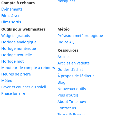
mosquées
Compte à rebours
Événements
Films à venir
Films sortis
Outils pour webmasters
Météo
Widgets gratuits
Prévision météorologique
Widget
Horloge analogique
Indice AQI
Widget
Horloge numérique
Ressources
Widget
Horloge textuelle
Articles
Widget
Horloge mot
Articles en vedette
Widget
Minuteur de compte à rebours
Guides d'achat
Widget
Heures de prière
À propos de l'éditeur
Widget
Météo
Blog
Widget
Lever et coucher du soleil
Nouveaux outils
Widget
Phase lunaire
Plus d'outils
About Time.now
Contact us
Terms & Privacy