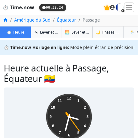
🇫🇷
⏱️
Time.now
08:32:25
Accueil
Amérique du Sud
Équateur
Passage
à Passage
à Passage
à Pa
à 
⏱️
Heure
☀️
Lever et coucher du soleil
🌅
Lever et coucher du soleil demain
🌙
Phases de la Lune
🌦️
⏱️
Time.now Horloge en ligne:
Mode plein écran de précision!
Heure actuelle à Passage,
Équateur 🇪🇨
03:32:25
12
11
1
10
2
9
3
8
4
7
5
6