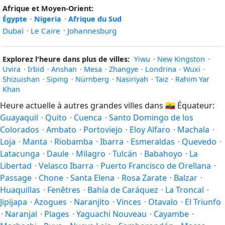
Afrique et Moyen-Orient:
Égypte
·
Nigeria
·
Afrique du Sud
Dubaï
·
Le Caire
·
Johannesburg
Explorez l'heure dans plus de villes:
Yiwu
·
New Kingston
·
Uvira
·
Irbid
·
Anshan
·
Mesa
·
Zhangye
·
Londrina
·
Wuxi
·
Shizuishan
·
Siping
·
Nürnberg
·
Nasiriyah
·
Taiz
·
Rahim Yar
Khan
Heure actuelle à autres grandes villes dans
🇪🇨
Équateur:
Guayaquil
·
Quito
·
Cuenca
·
Santo Domingo de los
Colorados
·
Ambato
·
Portoviejo
·
Eloy Alfaro
·
Machala
·
Loja
·
Manta
·
Riobamba
·
Ibarra
·
Esmeraldas
·
Quevedo
·
Latacunga
·
Daule
·
Milagro
·
Tulcán
·
Babahoyo
·
La
Libertad
·
Velasco Ibarra
·
Puerto Francisco de Orellana
·
Passage
·
Chone
·
Santa Elena
·
Rosa Zarate
·
Balzar
·
Huaquillas
·
Fenêtres
·
Bahía de Caráquez
·
La Troncal
·
Jipijapa
·
Azogues
·
Naranjito
·
Vinces
·
Otavalo
·
El Triunfo
·
Naranjal
·
Plages
·
Yaguachi Nouveau
·
Cayambe
·