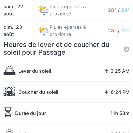
sam., 22
Pluies éparses à
28°
/
23°
août
proximité
dim., 23
Pluies éparses à
28°
/
22°
août
proximité
Heures de lever et de coucher du
soleil pour Passage
🌅
↑
Lever du soleil
6:25 AM
🌇
↓
Coucher du soleil
6:24 PM
⏳
Durée du jour
11h 58m