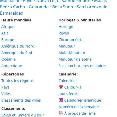
Machachi
·
Puyo
·
Nueva Loja
·
Samborondón
·
Macas
·
Pedro Carbo
·
Guaranda
·
Boca Suno
·
San Lorenzo de
Esmeraldas
Heure mondiale
Horloges & Minuteries
Afrique
Horloge
Asie
Réveil
Europe
Chronomètre
Amérique du Nord
Minuteur
Amérique du Sud
Multi-Minuteur
Océanie
Minuteur de scène
Antarctique
Fuseaux horaires militaires
Répertoires
Calendrier
Toutes les régions
Calendrier
Pays
📅
Ce jour-là
Villes
Jours fériés
Classements des villes
☪️
Calendrier islamique
Numéro de la semaine
Classements
⏰ À propos de Time
Soleil et lumière du jour