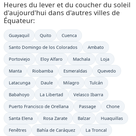
Heures du lever et du coucher du soleil
d'aujourd'hui dans d'autres villes de
Équateur:
Guayaquil
Quito
Cuenca
Santo Domingo de los Colorados
Ambato
Portoviejo
Eloy Alfaro
Machala
Loja
Manta
Riobamba
Esmeraldas
Quevedo
Latacunga
Daule
Milagro
Tulcán
Babahoyo
La Libertad
Velasco Ibarra
Puerto Francisco de Orellana
Passage
Chone
Santa Elena
Rosa Zarate
Balzar
Huaquillas
Fenêtres
Bahía de Caráquez
La Troncal