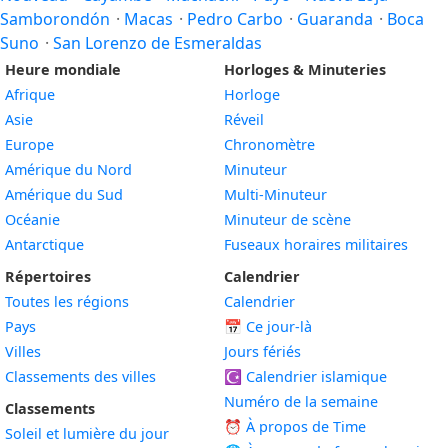
Samborondón
·
Macas
·
Pedro Carbo
·
Guaranda
·
Boca
Suno
·
San Lorenzo de Esmeraldas
Heure mondiale
Horloges & Minuteries
Afrique
Horloge
Asie
Réveil
Europe
Chronomètre
Amérique du Nord
Minuteur
Amérique du Sud
Multi-Minuteur
Océanie
Minuteur de scène
Antarctique
Fuseaux horaires militaires
Répertoires
Calendrier
Toutes les régions
Calendrier
Pays
📅
Ce jour-là
Villes
Jours fériés
Classements des villes
☪️
Calendrier islamique
Numéro de la semaine
Classements
⏰ À propos de Time
Soleil et lumière du jour