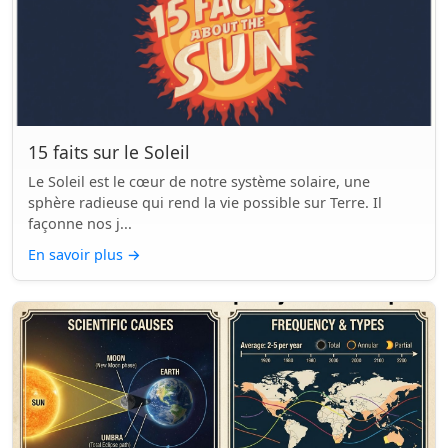
15 faits sur le Soleil
Le Soleil est le cœur de notre système solaire, une
sphère radieuse qui rend la vie possible sur Terre. Il
façonne nos j...
En savoir plus
→