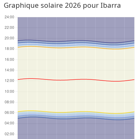
Graphique solaire 2026 pour Ibarra