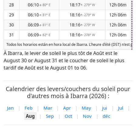
28
06:10
18:17
12h 06m
80° E
279° W
↑
↑
29
06:10
18:16
12h 06m
81° E
279° W
↑
↑
30
06:09
18:16
12h 06m
81° E
279° W
↑
↑
31
06:09
18:16
12h 06m
82° E
278° W
↑
↑
Todos los horarios están en hora local de Ibarra. L'heure d'été (DST) n'est p
À Ibarra, le lever de soleil le plus tôt de Août est le
August 30 or August 31 et le coucher de soleil le plus
tardif de Août est le August 01 to 06.
Calendrier des levers/couchers du soleil pour
d'autres mois à Ibarra (2026) :
Jan
|
Feb
|
Mar
|
Apr
|
May
|
jui
|
Jul
|
Aug
|
Sep
|
Oct
|
Nov
|
déc