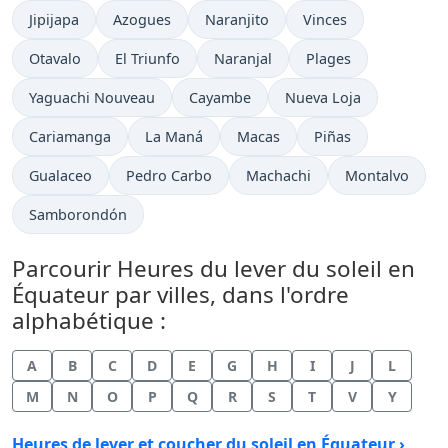
Jipijapa
Azogues
Naranjito
Vinces
Otavalo
El Triunfo
Naranjal
Plages
Yaguachi Nouveau
Cayambe
Nueva Loja
Cariamanga
La Maná
Macas
Piñas
Gualaceo
Pedro Carbo
Machachi
Montalvo
Samborondón
Parcourir Heures du lever du soleil en
Équateur par villes, dans l'ordre
alphabétique :
A
B
C
D
E
G
H
I
J
L
M
N
O
P
Q
R
S
T
V
Y
Heures de lever et coucher du soleil en Équateur ›