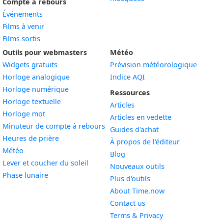
Compte à rebours
Événements
Films à venir
Films sortis
Outils pour webmasters
Météo
Widgets gratuits
Prévision météorologique
Widget
Horloge analogique
Indice AQI
Widget
Horloge numérique
Ressources
Widget
Horloge textuelle
Articles
Widget
Horloge mot
Articles en vedette
Widget
Minuteur de compte à rebours
Guides d'achat
Widget
Heures de prière
À propos de l'éditeur
Widget
Météo
Blog
Widget
Lever et coucher du soleil
Nouveaux outils
Widget
Phase lunaire
Plus d'outils
About Time.now
Contact us
Terms & Privacy