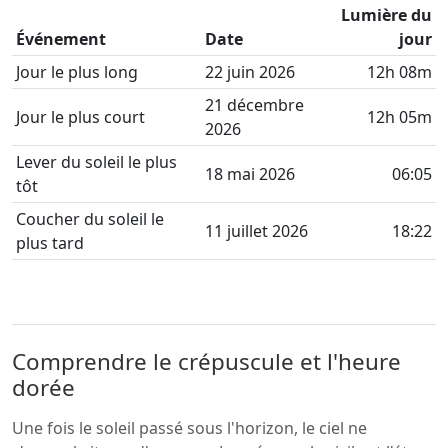
Lumière du
Événement
Date
jour
Jour le plus long
22 juin 2026
12h 08m
21 décembre
Jour le plus court
12h 05m
2026
Lever du soleil le plus
18 mai 2026
06:05
tôt
Coucher du soleil le
11 juillet 2026
18:22
plus tard
Comprendre le crépuscule et l'heure
dorée
Une fois le soleil passé sous l'horizon, le ciel ne