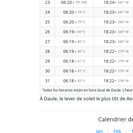
23
06:20
18:24
79° ENE
281° W
↑
↑
24
06:20
18:23
79° E
281° W
↑
↑
25
06:20
18:23
79° E
280° W
↑
↑
26
06:19
18:23
80° E
280° W
↑
↑
27
06:19
18:23
80° E
280° W
↑
↑
28
06:19
18:22
80° E
279° W
↑
↑
29
06:18
18:22
81° E
279° W
↑
↑
30
06:18
18:22
81° E
279° W
↑
↑
31
06:18
18:22
82° E
278° W
↑
↑
Todos los horarios están en hora local de Daule. L'heur
À Daule, le lever de soleil le plus tôt de A
Calendrier de
Jan
|
Feb
|