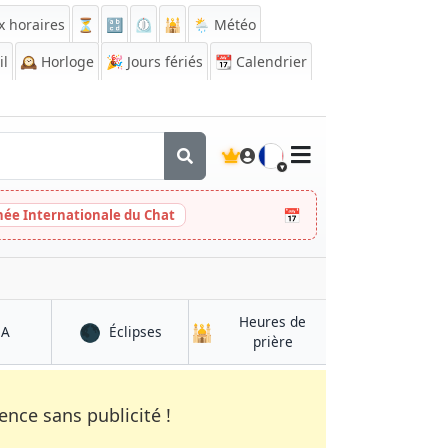
x horaires
⏳
🔡
⏲️
🕌
🌦️ Météo
il
🕰️
Horloge
🎉
Jours fériés
📆
Calendrier
🇫🇷
📅
née Internationale du Chat
Heures de
🌑
🕌
à Daule
à Daule
QA
Éclipses
à Daule
prière
nce sans publicité !