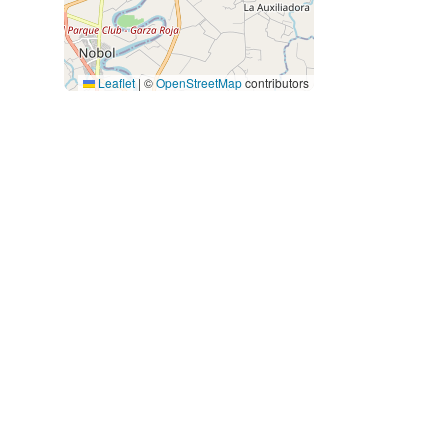
Leaflet
|
©
OpenStreetMap
contributors