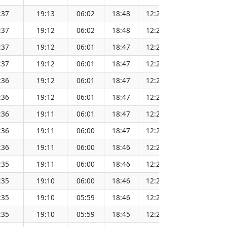
:37
19:13
06:02
18:48
12:25
1
:37
19:12
06:02
18:48
12:25
1
:37
19:12
06:01
18:47
12:25
1
:37
19:12
06:01
18:47
12:24
1
:36
19:12
06:01
18:47
12:24
1
:36
19:12
06:01
18:47
12:24
1
:36
19:11
06:01
18:47
12:24
1
:36
19:11
06:00
18:47
12:24
1
:36
19:11
06:00
18:46
12:23
1
:35
19:11
06:00
18:46
12:23
1
:35
19:10
06:00
18:46
12:23
1
:35
19:10
05:59
18:46
12:23
1
:35
19:10
05:59
18:45
12:22
1