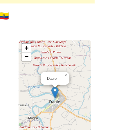
🇨
+
−
×
Daule