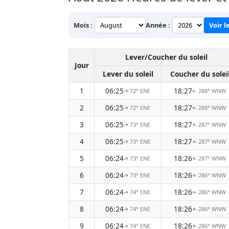
Mois :
Année :
Voir l
Lever/Coucher du soleil
Jour
Lever du soleil
Coucher du solei
1
06:25
18:27
72° ENE
288° WNW
↑
↑
2
06:25
18:27
72° ENE
288° WNW
↑
↑
3
06:25
18:27
73° ENE
287° WNW
↑
↑
4
06:25
18:27
73° ENE
287° WNW
↑
↑
5
06:24
18:26
73° ENE
287° WNW
↑
↑
6
06:24
18:26
73° ENE
286° WNW
↑
↑
7
06:24
18:26
74° ENE
286° WNW
↑
↑
8
06:24
18:26
74° ENE
286° WNW
↑
↑
9
06:24
18:26
74° ENE
286° WNW
↑
↑