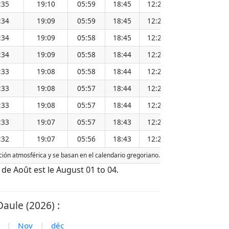
:35
19:10
05:59
18:45
12:22
1
:34
19:09
05:59
18:45
12:22
1
:34
19:09
05:58
18:45
12:22
1
:34
19:09
05:58
18:44
12:21
1
:33
19:08
05:58
18:44
12:21
1
:33
19:08
05:57
18:44
12:21
1
:33
19:08
05:57
18:44
12:21
1
:33
19:07
05:57
18:43
12:20
1
:32
19:07
05:56
18:43
12:20
1
acción atmosférica y se basan en el calendario gregoriano. La fecha de hoy está
d
f de Août est le August 01 to 04.
Daule (2026) :
|
Nov
|
déc