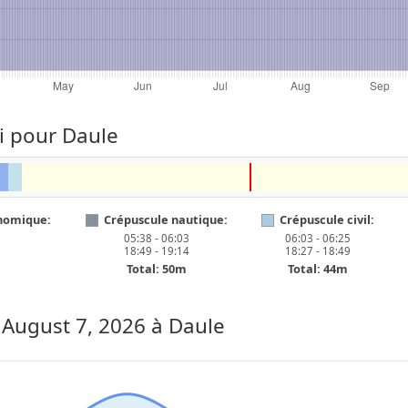
ui pour Daule
nomique:
Crépuscule nautique:
Crépuscule civil:
05:38 - 06:03
06:03 - 06:25
18:49 - 19:14
18:27 - 18:49
Total: 50m
Total: 44m
, August 7, 2026
à Daule