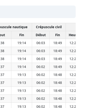
puscule nautique
Crépuscule civil
Midi sola
but
Fin
Début
Fin
Heure
Distance Sole
:38
19:14
06:03
18:49
12:26
1
:38
19:14
06:03
18:49
12:26
1
:38
19:14
06:03
18:49
12:26
1
:37
19:14
06:02
18:49
12:26
1
:37
19:13
06:02
18:48
12:25
1
:37
19:13
06:02
18:48
12:25
1
:37
19:13
06:02
18:48
12:25
1
:37
19:13
06:02
18:48
12:25
1
:37
19:13
06:02
18:48
12:25
1