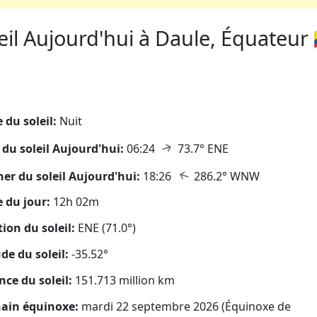
il Aujourd'hui à Daule, Équateur 
eil
 du soleil:
Nuit
↑
 du soleil Aujourd'hui:
06:24
73.7° ENE
↑
er du soleil Aujourd'hui:
18:26
286.2° WNW
 du jour:
12h 02m
tion du soleil:
ENE (71.0°)
ude du soleil:
-35.52°
nce du soleil:
151.713 million km
ain équinoxe:
mardi 22 septembre 2026 (Équinoxe de