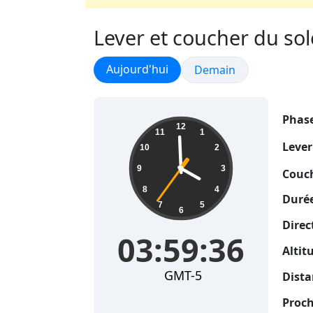
Lever et coucher du sole
Lever et coucher du soleil
Aujourd'hui
Lever et coucher du sol
Demain
Phase
03:59:37
12
11
1
Lever
10
2
9
3
Couch
8
4
Durée
7
5
6
Direc
03:59:37
Altit
GMT-5
Dista
Proch