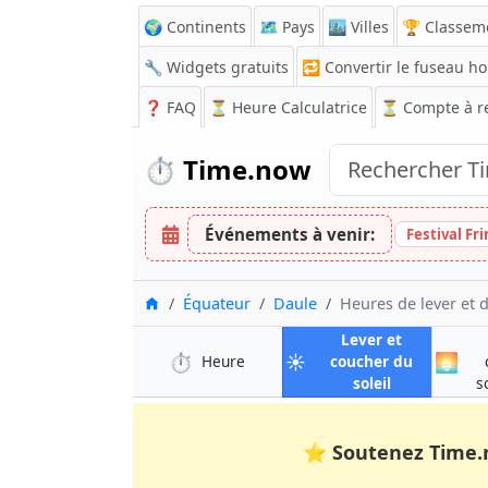
🌍 Continents
🗺️ Pays
🏙️ Villes
🏆 Classem
🔧 Widgets gratuits
🔁
Convertir le fuseau ho
❓
FAQ
⏳ Heure Calculatrice
⏳
Compte à r
⏱️
Time.now
Événements à venir:
Festival Fr
Accueil
Équateur
Daule
Heures de lever et 
Lever et
⏱️
☀️
🌅
à Daule
Heure
coucher du
à Daule
soleil
s
⭐
Soutenez Time.