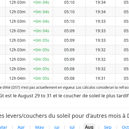
12h 03m
+0m 04s
05:10
19:34
05
12h 03m
+0m 04s
05:10
19:34
05
12h 03m
+0m 04s
05:10
19:33
05
12h 03m
+0m 04s
05:09
19:33
05
12h 03m
+0m 05s
05:09
19:33
05
12h 03m
+0m 05s
05:09
19:32
05
12h 03m
+0m 05s
05:09
19:32
05
12h 03m
+0m 05s
05:08
19:32
05
12h 04m
+0m 05s
05:08
19:31
05
e d'été (DST) n'est pas actuellement en vigueur. Los cálculos consideran la refr
oût est le August 29 to 31 et le coucher de soleil le plus tardi
s levers/couchers du soleil pour d'autres mois à 
Mar
|
Apr
|
May
|
jui
|
Jul
|
Aug
|
Sep
|
Oct