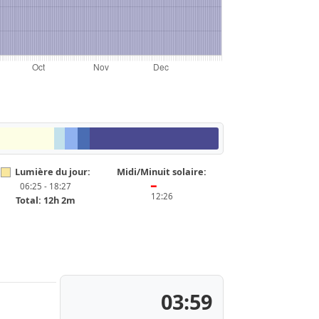
Lumière du jour:
Midi/Minuit solaire:
06:25 - 18:27
━
12:26
Total: 12h 2m
03:59