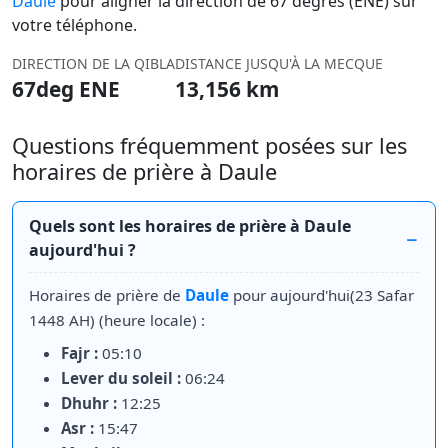
Daule
pour aligner la direction de 67 degrés (ENE) sur
votre téléphone.
DIRECTION DE LA QIBLA
DISTANCE JUSQU'À LA MECQUE
67deg ENE
13,156 km
Questions fréquemment posées sur les
horaires de prière à Daule
Quels sont les horaires de prière à Daule
aujourd'hui ?
Horaires de prière de
Daule
pour aujourd'hui(23 Safar
1448 AH) (heure locale) :
Fajr :
05:10
Lever du soleil :
06:24
Dhuhr :
12:25
Asr :
15:47