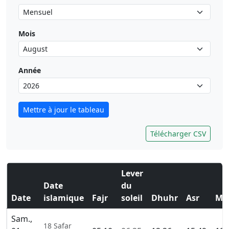
Mois
Année
Mettre à jour le tableau
Télécharger CSV
Lever
Date
du
Date
islamique
Fajr
soleil
Dhuhr
Asr
Ma
Sam.,
18 Safar