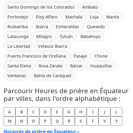
Santo Domingo de los Colorados
Ambato
Portoviejo
Eloy Alfaro
Machala
Loja
Manta
Riobamba
Ibarra
Esmeraldas
Quevedo
Latacunga
Milagro
Tulcán
Babahoyo
La Libertad
Velasco Ibarra
Puerto Francisco de Orellana
Pasaje
Chone
Santa Elena
Rosa Zarate
Balzar
Huaquillas
Ventanas
Bahía de Caráquez
Parcourir Heures de prière en Équateur
par villes, dans l'ordre alphabétique :
A
B
C
D
E
G
H
I
J
L
M
N
O
P
Q
R
S
T
V
Y
Horaires de prière en Équateur ›