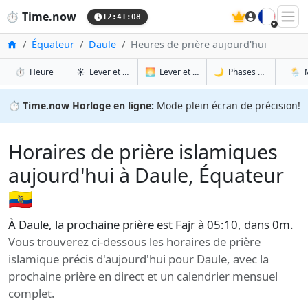
🇫🇷
⏱️
Time.now
12:41:09
Accueil
Équateur
Daule
Heures de prière aujourd'hui
à Daule
à Daule
à Da
à 
⏱️
Heure
☀️
Lever et coucher du soleil
🌅
Lever et coucher du soleil demain
🌙
Phases de la Lune
🌦️
⏱️
Time.now Horloge en ligne:
Mode plein écran de précision!
Horaires de prière islamiques
aujourd'hui à Daule, Équateur
🇪🇨
À Daule, la prochaine prière est Fajr à 05:10, dans 0m.
Vous trouverez ci-dessous les horaires de prière
islamique précis d'aujourd'hui pour Daule, avec la
prochaine prière en direct et un calendrier mensuel
complet.