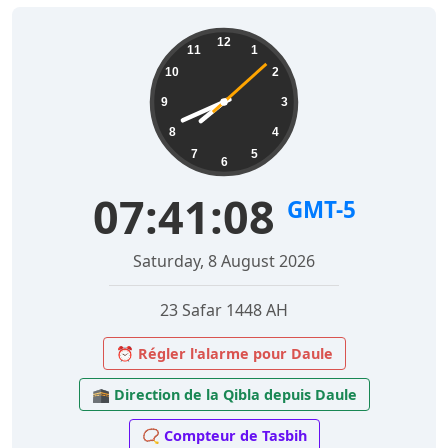
12
11
1
10
2
9
3
8
4
7
5
6
07:41:09
GMT-5
Saturday, 8 August 2026
23 Safar 1448 AH
⏰ Régler l'alarme pour Daule
🕋 Direction de la Qibla depuis Daule
📿 Compteur de Tasbih