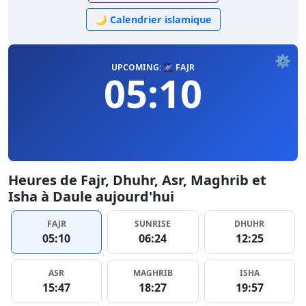
🌙 Calendrier islamique
⚙️
UPCOMING: 🌌 FAJR
05:10
Heures de Fajr, Dhuhr, Asr, Maghrib et
Isha à Daule aujourd'hui
FAJR
SUNRISE
DHUHR
05:10
06:24
12:25
ASR
MAGHRIB
ISHA
15:47
18:27
19:57