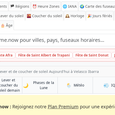
ents
🏴 Régions
⏰
Heure Zones
🌐 IANA
🌍 Carte des fuseau
ever du soleil
🌇
Coucher du soleil
🕰️
Horloge
🎉
Jours fériés
🎂 Âge
nte Afra
Fête de Saint Albert de Trapani
Fête de Saint Donat
ever et de coucher de soleil Aujourd'hui à Velasco Ibarra
Lever et
Phases de la
🌙
🌦️
💨
à Velasco Ibarra
coucher du
Météo
I
à Velasco Ibarra
Lune
rra
à Velasco Ibarra
oleil demain
now :
Rejoignez notre
Plan Premium
pour une expérie