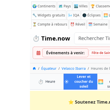
🌍 Continents
🗺️ Pays
🏙️ Villes
🏆 Classem
🔧 Widgets gratuits
🌬️
IQA
🌑 Éclipses
🌅
L
⏳
Compte à rebours
⏰
Réveil
🗓️ Semaine
⏱️
Time.now
Événements à venir:
Fête de Sai
Accueil
Équateur
Velasco Ibarra
Heures de l
Lever et
⏱️
☀️
🌅
à Velasco Ibarra
Heure
coucher du
à Velasco Iba
soleil
s
⭐
Soutenez Time.