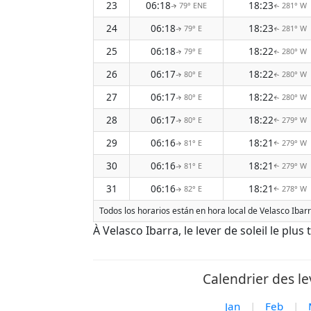
23
06:18
18:23
79° ENE
281° W
↑
↑
24
06:18
18:23
79° E
281° W
↑
↑
25
06:18
18:22
79° E
280° W
↑
↑
26
06:17
18:22
80° E
280° W
↑
↑
27
06:17
18:22
80° E
280° W
↑
↑
28
06:17
18:22
80° E
279° W
↑
↑
29
06:16
18:21
81° E
279° W
↑
↑
30
06:16
18:21
81° E
279° W
↑
↑
31
06:16
18:21
82° E
278° W
↑
↑
Todos los horarios están en hora local de Velasco Ibarr
À Velasco Ibarra, le lever de soleil le plus
Calendrier des le
Jan
|
Feb
|