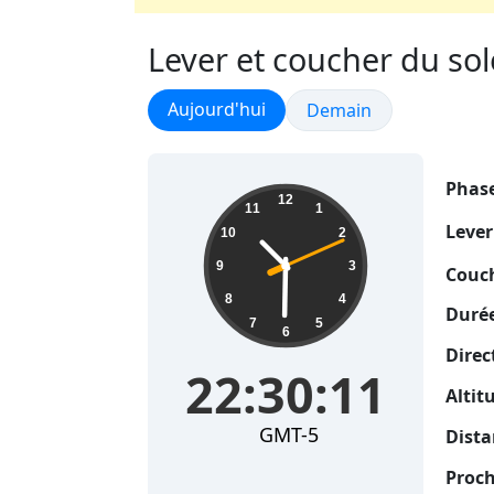
Lever et coucher du sole
Lever et coucher du soleil
Aujourd'hui
Lever et coucher du sol
Demain
Phase
22:30:12
12
11
1
Lever
10
2
9
3
Couch
8
4
Durée
7
5
6
Direc
22:30:12
Altit
GMT-5
Dista
Proch