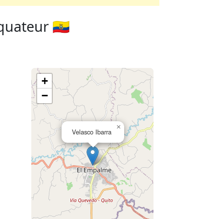
quateur 🇪🇨
+
−
×
Velasco Ibarra