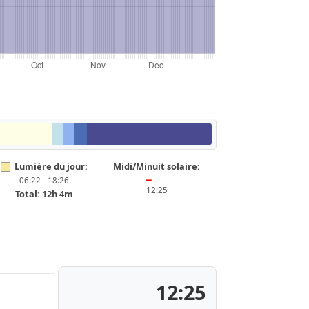
Lumière du jour:
Midi/Minuit solaire:
06:22 - 18:26
━
12:25
Total: 12h 4m
12:25