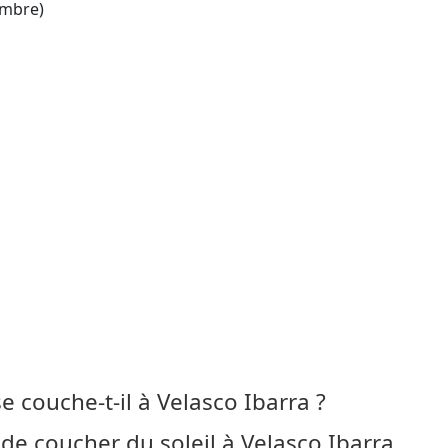
mbre)
 se couche-t-il à Velasco Ibarra ?
de coucher du soleil à Velasco Ibarra