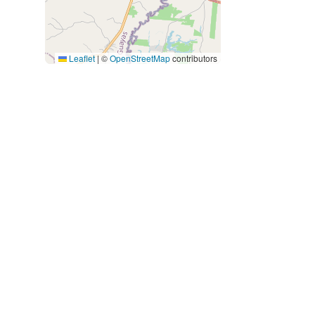
Leaflet
|
©
OpenStreetMap
contributors