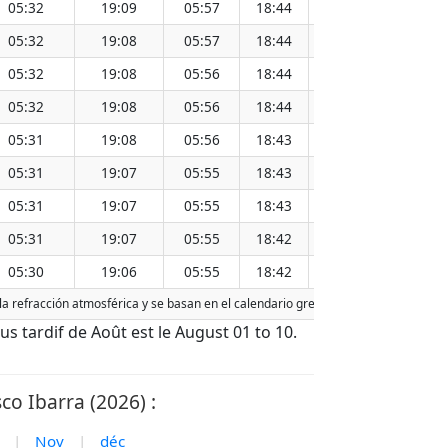
05:32
19:09
05:57
18:44
12:21
05:32
19:08
05:57
18:44
12:21
05:32
19:08
05:56
18:44
12:20
05:32
19:08
05:56
18:44
12:20
05:31
19:08
05:56
18:43
12:20
05:31
19:07
05:55
18:43
12:19
05:31
19:07
05:55
18:43
12:19
05:31
19:07
05:55
18:42
12:19
05:30
19:06
05:55
18:42
12:19
 la refracción atmosférica y se basan en el calendario gregoriano. La fecha de ho
plus tardif de Août est le August 01 to 10.
co Ibarra (2026) :
|
Nov
|
déc