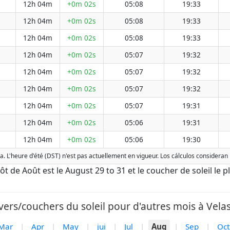
12h 04m
+0m 02s
05:08
19:33
12h 04m
+0m 02s
05:08
19:33
12h 04m
+0m 02s
05:08
19:33
12h 04m
+0m 02s
05:07
19:32
12h 04m
+0m 02s
05:07
19:32
12h 04m
+0m 02s
05:07
19:32
12h 04m
+0m 02s
05:07
19:31
12h 04m
+0m 02s
05:06
19:31
12h 04m
+0m 02s
05:06
19:30
a. L'heure d'été (DST) n'est pas actuellement en vigueur. Los cálculos consideran
 tôt de Août est le August 29 to 31 et le coucher de soleil le 
vers/couchers du soleil pour d'autres mois à Velas
Mar
|
Apr
|
May
|
jui
|
Jul
|
Aug
|
Sep
|
Oct