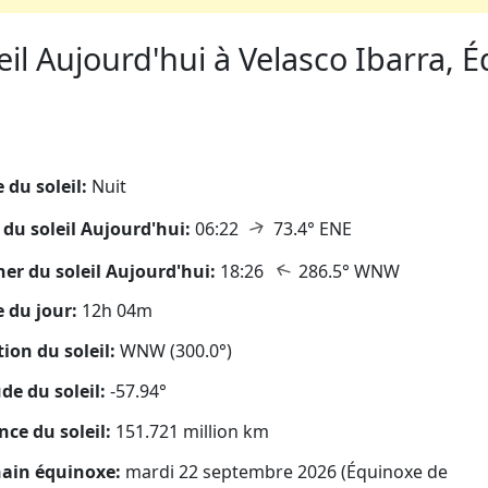
il Aujourd'hui à Velasco Ibarra, É
eil
 du soleil:
Nuit
↑
 du soleil Aujourd'hui:
06:22
73.4° ENE
↑
er du soleil Aujourd'hui:
18:26
286.5° WNW
 du jour:
12h 04m
tion du soleil:
WNW (300.0°)
ude du soleil:
-57.94°
nce du soleil:
151.721 million km
ain équinoxe:
mardi 22 septembre 2026 (Équinoxe de