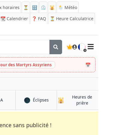
x horaires
⏳
🔡
⏲️
🕌
🌦️ Météo
📆
Calendrier
❓
FAQ
⏳ Heure Calculatrice
🇫🇷
📅
Jour des Martyrs Assyriens
Heures de
🌑
🕌
à Velasco Ibarra
à Velasco Ibarra
QA
Éclipses
à Velasco Ibarra
prière
nce sans publicité !