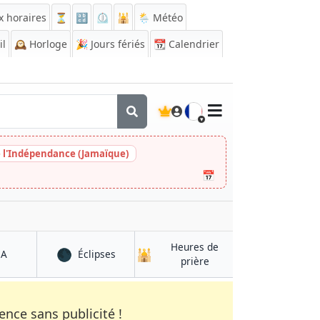
x horaires
⏳
🔡
⏲️
🕌
🌦️ Météo
il
🕰️
Horloge
🎉
Jours fériés
📆
Calendrier
🇫🇷
e l'Indépendance (Jamaïque)
📅
Heures de
🌑
🕌
à Santa Elena
à Santa Elena
QA
Éclipses
à Santa Elena
prière
nce sans publicité !