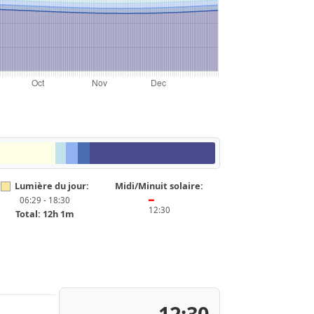
Lumière du jour:
Midi/Minuit solaire:
06:29 - 18:30
━
12:30
Total: 12h 1m
12:30