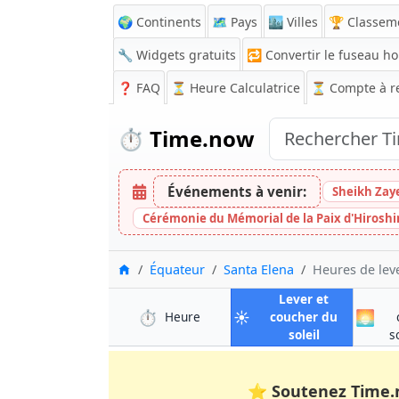
🌍 Continents
🗺️ Pays
🏙️ Villes
🏆 Classem
🔧 Widgets gratuits
🔁
Convertir le fuseau ho
❓
FAQ
⏳ Heure Calculatrice
⏳
Compte à r
⏱️
Time.now
Événements à venir:
Sheikh Zay
Cérémonie du Mémorial de la Paix d'Hirosh
Accueil
Équateur
Santa Elena
Heures de leve
Lever et
⏱️
☀️
🌅
à Santa Elena
Heure
coucher du
à Santa Elen
soleil
s
⭐
Soutenez Time.