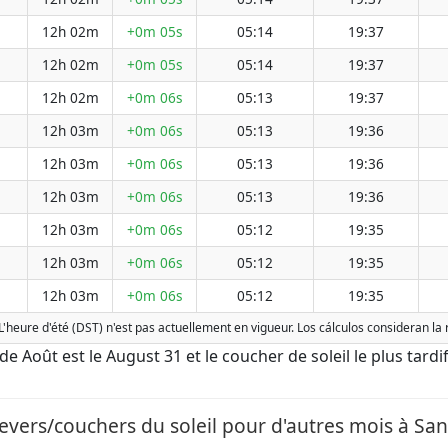
12h 02m
+0m 05s
05:14
19:37
12h 02m
+0m 05s
05:14
19:37
12h 02m
+0m 06s
05:13
19:37
12h 03m
+0m 06s
05:13
19:36
12h 03m
+0m 06s
05:13
19:36
12h 03m
+0m 06s
05:13
19:36
12h 03m
+0m 06s
05:12
19:35
12h 03m
+0m 06s
05:12
19:35
12h 03m
+0m 06s
05:12
19:35
L'heure d'été (DST) n'est pas actuellement en vigueur. Los cálculos consideran l
t de Août est le August 31 et le coucher de soleil le plus tard
evers/couchers du soleil pour d'autres mois à San