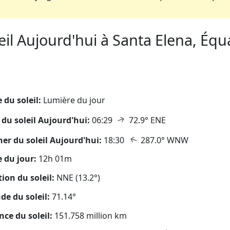
il Aujourd'hui à Santa Elena, Équa
eil
 du soleil:
Lumière du jour
↑
 du soleil Aujourd'hui:
06:29
72.9° ENE
↑
er du soleil Aujourd'hui:
18:30
287.0° WNW
 du jour:
12h 01m
tion du soleil:
NNE (13.2°)
ude du soleil:
71.14°
nce du soleil:
151.758 million km