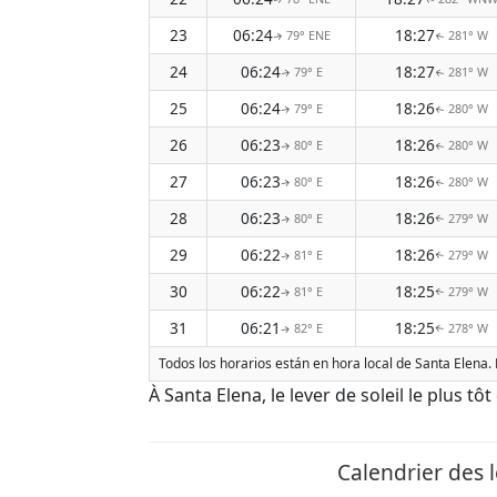
23
06:24
18:27
79° ENE
281° W
↑
↑
24
06:24
18:27
79° E
281° W
↑
↑
25
06:24
18:26
79° E
280° W
↑
↑
26
06:23
18:26
80° E
280° W
↑
↑
27
06:23
18:26
80° E
280° W
↑
↑
28
06:23
18:26
80° E
279° W
↑
↑
29
06:22
18:26
81° E
279° W
↑
↑
30
06:22
18:25
81° E
279° W
↑
↑
31
06:21
18:25
82° E
278° W
↑
↑
Todos los horarios están en hora local de Santa Elena. 
À Santa Elena, le lever de soleil le plus tô
Calendrier des l