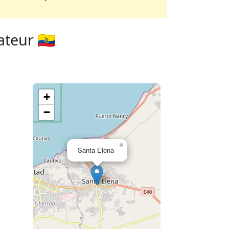
teur 🇪🇨
+
−
×
Santa Elena