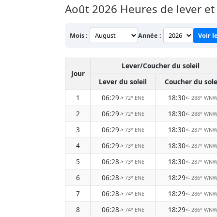
Août 2026
Heures de lever et 
Mois :
Année :
Voir l
Lever/Coucher du soleil
Jour
Lever du soleil
Coucher du sole
1
06:29
18:30
72° ENE
288° WN
↑
↑
2
06:29
18:30
72° ENE
288° WN
↑
↑
3
06:29
18:30
73° ENE
287° WN
↑
↑
4
06:29
18:30
73° ENE
287° WN
↑
↑
5
06:28
18:30
73° ENE
287° WN
↑
↑
6
06:28
18:29
73° ENE
286° WN
↑
↑
7
06:28
18:29
74° ENE
286° WN
↑
↑
8
06:28
18:29
74° ENE
286° WN
↑
↑