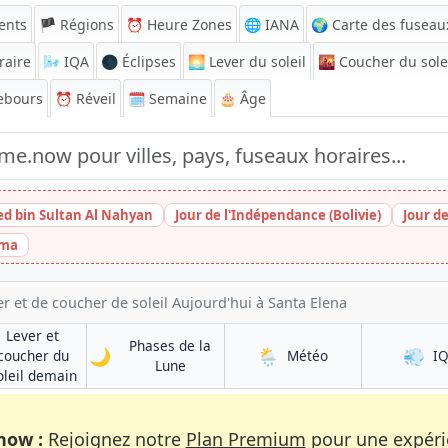
ents
🏴 Régions
⏰
Heure Zones
🌐 IANA
🌍 Carte des fuseau
raire
🌬️
IQA
🌑 Éclipses
🌅
Lever du soleil
🌇
Coucher du sole
ebours
⏰
Réveil
🗓️ Semaine
🎂 Âge
ed bin Sultan Al Nahyan
Jour de l'Indépendance (Bolivie)
Jour d
ima
r et de coucher de soleil Aujourd'hui à Santa Elena
Lever et
Phases de la
🌙
🌦️
💨
à Santa Elena
coucher du
Météo
I
à Santa Elena
Lune
a
à Santa Elena
oleil demain
now :
Rejoignez notre
Plan Premium
pour une expérie