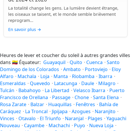
La totalité change les gens. La lumière devient étrange,
les oiseaux se taisent, et le monde semble brièvement
reprogram...
En savoir plus
→
Heures de lever et coucher du soleil à autres grandes villes
dans
🇪🇨
Équateur:
Guayaquil
·
Quito
·
Cuenca
·
Santo
Domingo de los Colorados
·
Ambato
·
Portoviejo
·
Eloy
Alfaro
·
Machala
·
Loja
·
Manta
·
Riobamba
·
Ibarra
·
Esmeraldas
·
Quevedo
·
Latacunga
·
Daule
·
Milagro
·
Tulcán
·
Babahoyo
·
La Libertad
·
Velasco Ibarra
·
Puerto
Francisco de Orellana
·
Passage
·
Chone
·
Santa Elena
·
Rosa Zarate
·
Balzar
·
Huaquillas
·
Fenêtres
·
Bahía de
Caráquez
·
La Troncal
·
Jipijapa
·
Azogues
·
Naranjito
·
Vinces
·
Otavalo
·
El Triunfo
·
Naranjal
·
Plages
·
Yaguachi
Nouveau
·
Cayambe
·
Machachi
·
Puyo
·
Nueva Loja
·