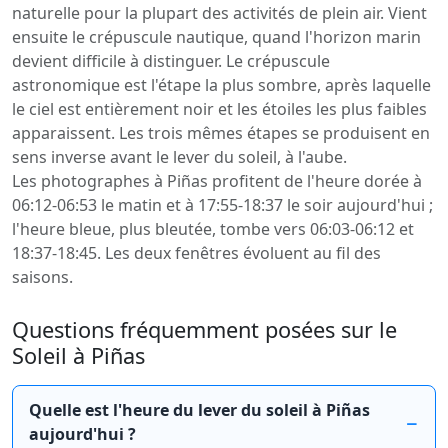
naturelle pour la plupart des activités de plein air. Vient
ensuite le crépuscule nautique, quand l'horizon marin
devient difficile à distinguer. Le crépuscule
astronomique est l'étape la plus sombre, après laquelle
le ciel est entièrement noir et les étoiles les plus faibles
apparaissent. Les trois mêmes étapes se produisent en
sens inverse avant le lever du soleil, à l'aube.
Les photographes à Piñas profitent de l'heure dorée à
06:12-06:53 le matin et à 17:55-18:37 le soir aujourd'hui ;
l'heure bleue, plus bleutée, tombe vers 06:03-06:12 et
18:37-18:45. Les deux fenêtres évoluent au fil des
saisons.
Questions fréquemment posées sur le
Soleil à Piñas
Quelle est l'heure du lever du soleil à Piñas
aujourd'hui ?