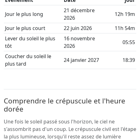
Événement
Date
jour
21 décembre
Jour le plus long
12h 19m
2026
Jour le plus court
22 juin 2026
11h 54m
Lever du soleil le plus
16 novembre
05:55
tôt
2026
Coucher du soleil le
24 janvier 2027
18:39
plus tard
Comprendre le crépuscule et l'heure
dorée
Une fois le soleil passé sous l'horizon, le ciel ne
s'assombrit pas d'un coup. Le crépuscule civil est l'étape
la plus lumineuse, lorsqu'il reste assez de lumière