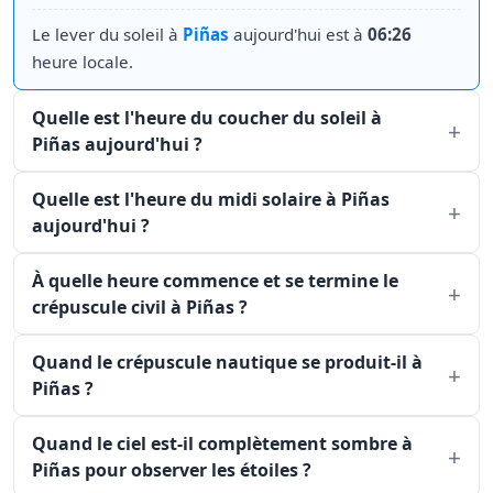
Le lever du soleil à
Piñas
aujourd'hui est à
06:26
heure locale.
Quelle est l'heure du coucher du soleil à
Piñas aujourd'hui ?
Quelle est l'heure du midi solaire à Piñas
aujourd'hui ?
À quelle heure commence et se termine le
crépuscule civil à Piñas ?
Quand le crépuscule nautique se produit-il à
Piñas ?
Quand le ciel est-il complètement sombre à
Piñas pour observer les étoiles ?