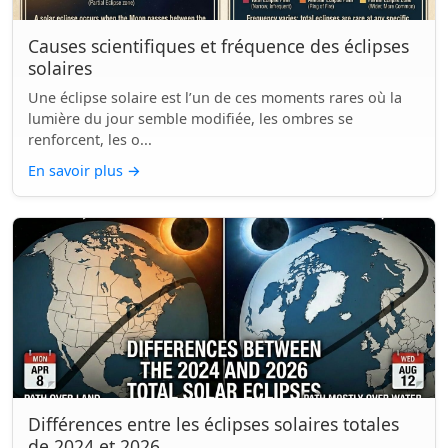
Causes scientifiques et fréquence des éclipses
solaires
Une éclipse solaire est l’un de ces moments rares où la
lumière du jour semble modifiée, les ombres se
renforcent, les o...
En savoir plus
→
Différences entre les éclipses solaires totales
de 2024 et 2026