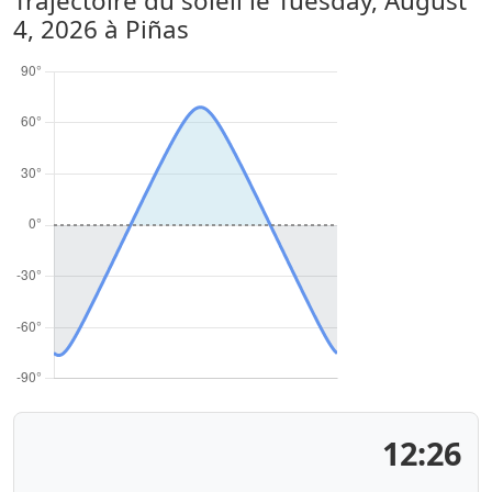
Trajectoire du soleil le
Tuesday, August
4, 2026
à Piñas
12:26