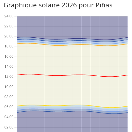
Graphique solaire 2026 pour Piñas