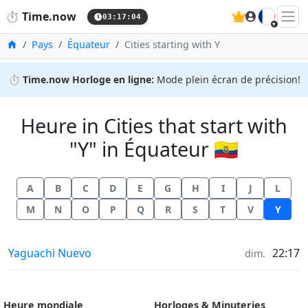
🇫🇷
⏱️
Time.now
03:17:04
Accueil
Pays
Équateur
Cities starting with Y
⏱️
Time.now Horloge en ligne:
Mode plein écran de précision!
Heure in Cities that start with
"Y" in Équateur 🇪🇨
A
B
C
D
E
G
H
I
J
L
M
N
O
P
Q
R
S
T
V
Y
Heure à
Yaguachi Nuevo
22:17
dim.
Heure mondiale
Horloges & Minuteries