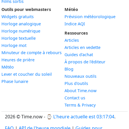
Films sortis
Outils pour webmasters
Météo
Widgets gratuits
Prévision météorologique
Widget
Horloge analogique
Indice AQI
Widget
Horloge numérique
Ressources
Widget
Horloge textuelle
Articles
Widget
Horloge mot
Articles en vedette
Widget
Minuteur de compte à rebours
Guides d'achat
Widget
Heures de prière
À propos de l'éditeur
Widget
Météo
Blog
Widget
Lever et coucher du soleil
Nouveaux outils
Widget
Phase lunaire
Plus d'outils
About Time.now
Contact us
Terms & Privacy
2026 © Time.now - ⌚
L'heure actuelle est 03:17:04
.
FAQ
|
API de l'heure mondiale
|
Guides pour