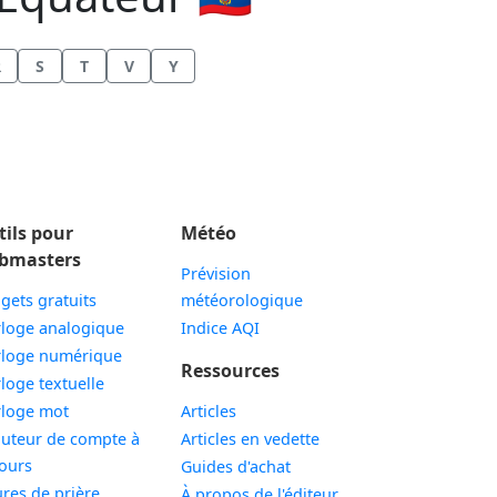
R
S
T
V
Y
tils pour
Météo
bmasters
Prévision
gets gratuits
météorologique
Widget
loge analogique
Indice AQI
Widget
loge numérique
Ressources
Widget
loge textuelle
Widget
loge mot
Articles
uteur de compte à
Articles en vedette
Widget
ours
Guides d'achat
Widget
res de prière
À propos de l'éditeur