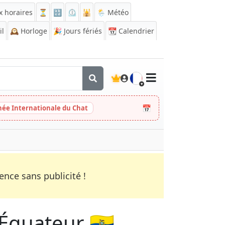
x horaires
⏳
🔡
⏲️
🕌
🌦️ Météo
il
🕰️
Horloge
🎉
Jours fériés
📆
Calendrier
🇫🇷
📅
née Internationale du Chat
nce sans publicité !
 Équateur 🇪🇨