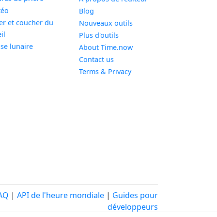
Widget
téo
Blog
er et coucher du
Nouveaux outils
Widget
il
Plus d'outils
Widget
se lunaire
About Time.now
Contact us
Terms & Privacy
AQ
|
API de l'heure mondiale
|
Guides pour
développeurs