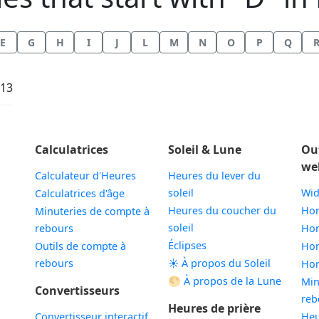
E
G
H
I
J
L
M
N
O
P
Q
:13
Calculatrices
Soleil & Lune
Ou
we
Calculateur d'Heures
Heures du lever du
soleil
Wid
Calculatrices d'âge
Heures du coucher du
Hor
Minuteries de compte à
soleil
rebours
Hor
Éclipses
Outils de compte à
Hor
rebours
☀️ À propos du Soleil
Hor
🌕 À propos de la Lune
Min
Convertisseurs
reb
Heures de prière
Convertisseur interactif
Heu