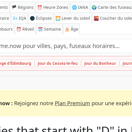
ents
🏴 Régions
⏰
Heure Zones
🌐 IANA
🌍 Carte des fuseau
raire
🌬️
IQA
🌑 Éclipses
🌅
Lever du soleil
🌇
Coucher du sole
ebours
⏰
Réveil
🗓️ Semaine
🎂 Âge
inge d'Édimbourg
Jour du Cessez-le-feu
Jour du Bonheur
Jour
now :
Rejoignez notre
Plan Premium
pour une expérie
es that start with "D" in