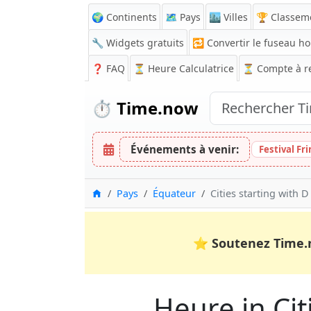
🌍 Continents
🗺️ Pays
🏙️ Villes
🏆 Classem
🔧 Widgets gratuits
🔁
Convertir le fuseau ho
❓
FAQ
⏳ Heure Calculatrice
⏳
Compte à r
⏱️
Time.now
Événements à venir:
Festival Fr
Accueil
Pays
Équateur
Cities starting with D
⭐
Soutenez Time.
Heure in Citi