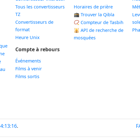
Tous les convertisseurs
Horaires de prière
Mé
TZ
🕋 Trouver la Qibla
Lev
Convertisseurs de
sole
📿 Compteur de Tasbih
format
Pha
🕌
API de recherche de
Heure Unix
mosquées
ique
Compte à rebours
ne
Événements
e
Films à venir
eau
Films sortis
14:13:16
.
F