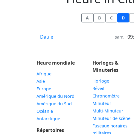
A
B
C
D
Heure à
Daule
09
sam.
Heure mondiale
Horloges &
Minuteries
Afrique
Horloge
Asie
Réveil
Europe
Chronomètre
Amérique du Nord
Minuteur
Amérique du Sud
Multi-Minuteur
Océanie
Minuteur de scène
Antarctique
Fuseaux horaires
Répertoires
militaires