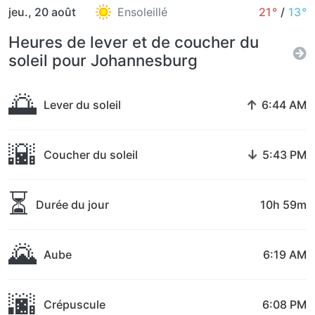
jeu., 20 août
Ensoleillé
21°
/
13°
Heures de lever et de coucher du
soleil pour Johannesburg
🌅
↑
Lever du soleil
6:44 AM
🌇
↓
Coucher du soleil
5:43 PM
⏳
Durée du jour
10h 59m
🌄
Aube
6:19 AM
🌆
Crépuscule
6:08 PM