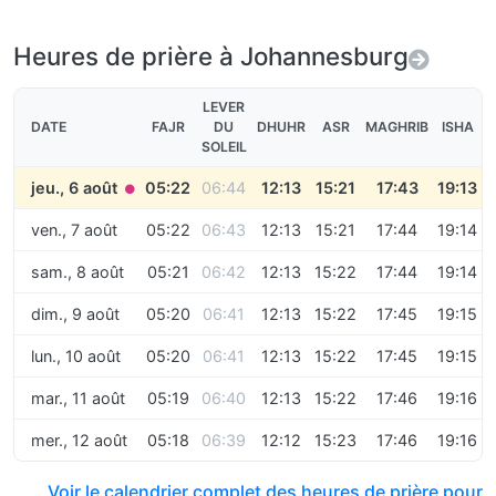
Heures de prière à Johannesburg
LEVER
DATE
FAJR
DU
DHUHR
ASR
MAGHRIB
ISHA
SOLEIL
jeu., 6 août
05:22
06:44
12:13
15:21
17:43
19:13
●
ven., 7 août
05:22
06:43
12:13
15:21
17:44
19:14
sam., 8 août
05:21
06:42
12:13
15:22
17:44
19:14
dim., 9 août
05:20
06:41
12:13
15:22
17:45
19:15
lun., 10 août
05:20
06:41
12:13
15:22
17:45
19:15
mar., 11 août
05:19
06:40
12:13
15:22
17:46
19:16
mer., 12 août
05:18
06:39
12:12
15:23
17:46
19:16
Voir le calendrier complet des heures de prière pour