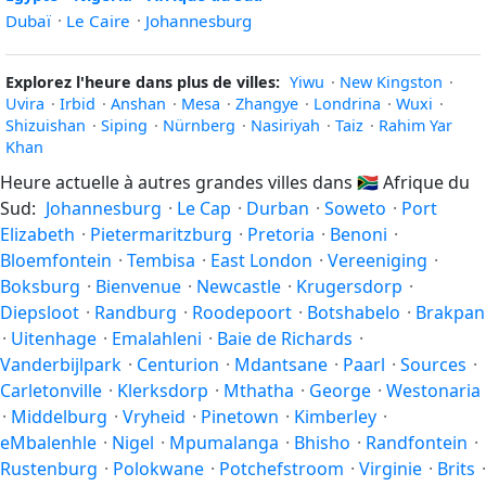
Dubaï
·
Le Caire
·
Johannesburg
Explorez l'heure dans plus de villes:
Yiwu
·
New Kingston
·
Uvira
·
Irbid
·
Anshan
·
Mesa
·
Zhangye
·
Londrina
·
Wuxi
·
Shizuishan
·
Siping
·
Nürnberg
·
Nasiriyah
·
Taiz
·
Rahim Yar
Khan
Heure actuelle à autres grandes villes dans
🇿🇦
Afrique du
Sud:
Johannesburg
·
Le Cap
·
Durban
·
Soweto
·
Port
Elizabeth
·
Pietermaritzburg
·
Pretoria
·
Benoni
·
Bloemfontein
·
Tembisa
·
East London
·
Vereeniging
·
Boksburg
·
Bienvenue
·
Newcastle
·
Krugersdorp
·
Diepsloot
·
Randburg
·
Roodepoort
·
Botshabelo
·
Brakpan
·
Uitenhage
·
Emalahleni
·
Baie de Richards
·
Vanderbijlpark
·
Centurion
·
Mdantsane
·
Paarl
·
Sources
·
Carletonville
·
Klerksdorp
·
Mthatha
·
George
·
Westonaria
·
Middelburg
·
Vryheid
·
Pinetown
·
Kimberley
·
eMbalenhle
·
Nigel
·
Mpumalanga
·
Bhisho
·
Randfontein
·
Rustenburg
·
Polokwane
·
Potchefstroom
·
Virginie
·
Brits
·