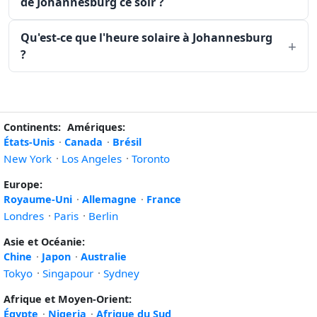
de Johannesburg ce soir ?
Qu'est-ce que l'heure solaire à Johannesburg
?
Continents:
Amériques:
États-Unis
·
Canada
·
Brésil
New York
·
Los Angeles
·
Toronto
Europe:
Royaume-Uni
·
Allemagne
·
France
Londres
·
Paris
·
Berlin
Asie et Océanie:
Chine
·
Japon
·
Australie
Tokyo
·
Singapour
·
Sydney
Afrique et Moyen-Orient:
Égypte
·
Nigeria
·
Afrique du Sud