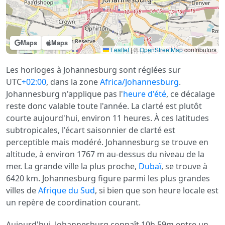
Maps
Maps
Leaflet
|
©
OpenStreetMap
contributors
Les horloges à Johannesburg sont réglées sur
UTC
+02:00
, dans la zone
Africa/Johannesburg
.
Johannesburg n'applique pas l'
heure d'été
, ce décalage
reste donc valable toute l'année. La clarté est plutôt
courte aujourd'hui, environ 11 heures. À ces latitudes
subtropicales, l'écart saisonnier de clarté est
perceptible mais modéré. Johannesburg se trouve en
altitude, à environ 1767 m au-dessus du niveau de la
mer. La grande ville la plus proche,
Dubaï
, se trouve à
6420 km. Johannesburg figure parmi les plus grandes
villes de
Afrique du Sud
, si bien que son heure locale est
un repère de coordination courant.
Aujourd'hui, Johannesburg connaît 10h 59m entre un