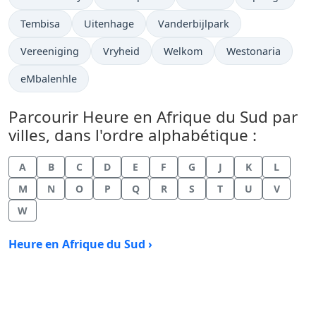
Heure actuelle à
Heure actuelle à
Heure actuelle à
Tembisa
Uitenhage
Vanderbijlpark
Heure actuelle à
Heure actuelle à
Heure actuelle à
Heure actuelle à
Vereeniging
Vryheid
Welkom
Westonaria
Heure actuelle à
eMbalenhle
Parcourir Heure en Afrique du Sud par
villes, dans l'ordre alphabétique :
A
B
C
D
E
F
G
J
K
L
M
N
O
P
Q
R
S
T
U
V
W
Heure en Afrique du Sud ›