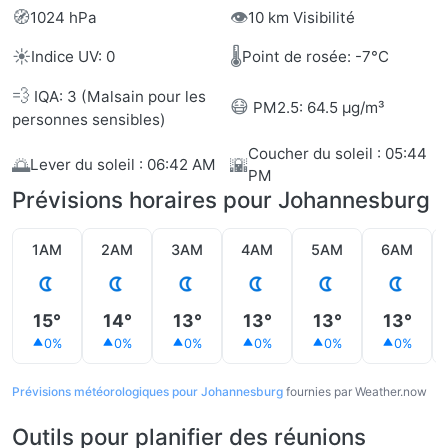
🧭
👁️
1024 hPa
10 km Visibilité
☀️
🌡️
Indice UV: 0
Point de rosée: -7°C
💨
IQA: 3 (Malsain pour les
😷
PM2.5: 64.5 µg/m³
personnes sensibles)
Coucher du soleil : 05:44
🌅
🌇
Lever du soleil : 06:42 AM
PM
Prévisions horaires pour Johannesburg
1AM
2AM
3AM
4AM
5AM
6AM
15°
14°
13°
13°
13°
13°
0%
0%
0%
0%
0%
0%
Prévisions météorologiques pour Johannesburg
fournies par Weather.now
Outils pour planifier des réunions