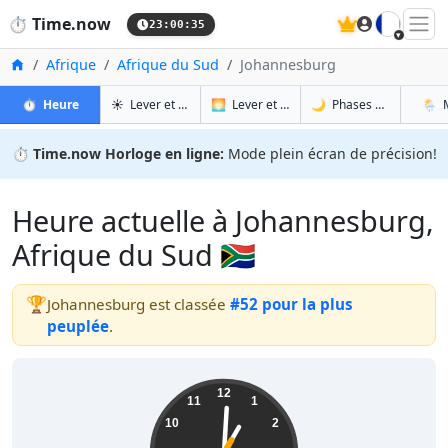
🇫🇷
⏱️
Time.now
23:00:36
Accueil
Afrique
Afrique du Sud
Johannesburg
à Johannesburg
à Johannesburg
à Jo
à 
⏱️
Heure
☀️
Lever et coucher du soleil
🌅
Lever et coucher du soleil demain
🌙
Phases de la Lune
🌦️
⏱️
Time.now Horloge en ligne:
Mode plein écran de précision!
Heure actuelle à Johannesburg,
Afrique du Sud 🇿🇦
🏆
Johannesburg est classée
#52 pour la plus
peuplée
.
01:00:36
12
11
1
10
2