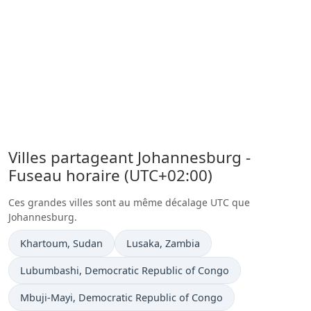
Villes partageant Johannesburg -
Fuseau horaire (UTC+02:00)
Ces grandes villes sont au même décalage UTC que
Johannesburg.
Heure actuelle à
Heure actuelle à
Khartoum
, Sudan
Lusaka
, Zambia
Heure actuelle à
Lubumbashi
, Democratic Republic of Congo
Heure actuelle à
Mbuji-Mayi
, Democratic Republic of Congo