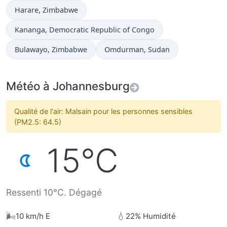
Heure actuelle à
Harare
, Zimbabwe
Heure actuelle à
Kananga
, Democratic Republic of Congo
Heure actuelle à
Heure actuelle à
Bulawayo
, Zimbabwe
Omdurman
, Sudan
Météo à Johannesburg
Qualité de l'air: Malsain pour les personnes sensibles
(PM2.5: 64.5)
15°C
Ressenti 10°C. Dégagé
🌬️
💧
10 km/h E
22% Humidité