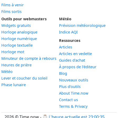
Films à venir
Films sortis
Outils pour webmasters
Météo
Widgets gratuits
Prévision météorologique
Widget
Horloge analogique
Indice AQI
Widget
Horloge numérique
Ressources
Widget
Horloge textuelle
Articles
Widget
Horloge mot
Articles en vedette
Widget
Minuteur de compte à rebours
Guides d'achat
Widget
Heures de prière
À propos de l'éditeur
Widget
Météo
Blog
Widget
Lever et coucher du soleil
Nouveaux outils
Widget
Phase lunaire
Plus d'outils
About Time.now
Contact us
Terms & Privacy
2026 © Time.now - ⌚
L'heure actuelle est 23:00:36
.