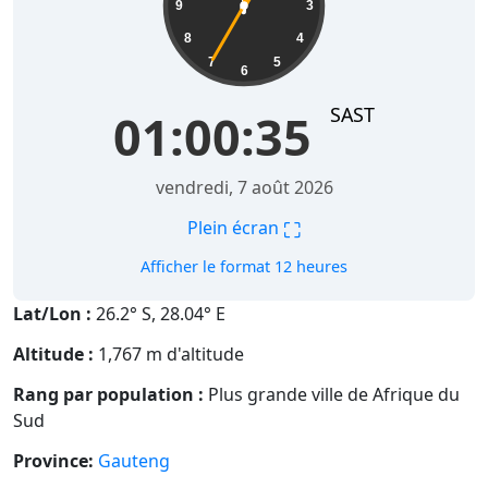
9
3
8
4
7
5
6
SAST
01:00:36
vendredi, 7 août 2026
⛶
Plein écran
Afficher le format 12 heures
Lat/Lon :
26.2° S, 28.04° E
Altitude :
1,767 m d'altitude
Rang par population :
Plus grande ville de Afrique du
Sud
Province:
Gauteng