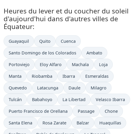
Heures du lever et du coucher du soleil
d'aujourd'hui dans d'autres villes de
Équateur:
Guayaquil
Quito
Cuenca
Santo Domingo de los Colorados
Ambato
Portoviejo
Eloy Alfaro
Machala
Loja
Manta
Riobamba
Ibarra
Esmeraldas
Quevedo
Latacunga
Daule
Milagro
Tulcán
Babahoyo
La Libertad
Velasco Ibarra
Puerto Francisco de Orellana
Passage
Chone
Santa Elena
Rosa Zarate
Balzar
Huaquillas