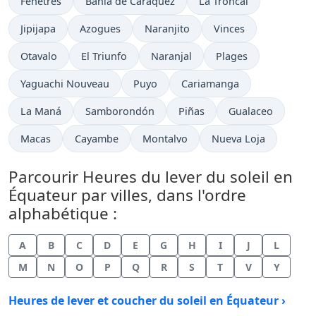
Fenêtres
Bahía de Caráquez
La Troncal
Jipijapa
Azogues
Naranjito
Vinces
Otavalo
El Triunfo
Naranjal
Plages
Yaguachi Nouveau
Puyo
Cariamanga
La Maná
Samborondón
Piñas
Gualaceo
Macas
Cayambe
Montalvo
Nueva Loja
Parcourir Heures du lever du soleil en
Équateur par villes, dans l'ordre
alphabétique :
A
B
C
D
E
G
H
I
J
L
M
N
O
P
Q
R
S
T
V
Y
Heures de lever et coucher du soleil en Équateur ›