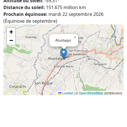
Altitude du soleil:
-59.31°
Distance du soleil:
151.675 million km
Prochain équinoxe:
mardi 22 septembre 2026
(Équinoxe de septembre)
+
×
−
Atuntaqui
Leaflet
|
©
OpenStreetMap
contributors