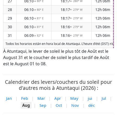
27
06:10
18:17
12h 06m
80° E
280° W
↑
↑
28
06:10
18:17
12h 06m
80° E
279° W
↑
↑
29
06:10
18:17
12h 06m
81° E
279° W
↑
↑
30
06:10
18:16
12h 06m
81° E
279° W
↑
↑
31
06:09
18:16
12h 06m
82° E
278° W
↑
↑
Todos los horarios están en hora local de Atuntaqui. L'heure d'été (DST) n'es
À Atuntaqui, le lever de soleil le plus tôt de Août est le
August 31 et le coucher de soleil le plus tardif de Août
est le August 01 to 08.
Calendrier des levers/couchers du soleil pour
d'autres mois à Atuntaqui (2026) :
Jan
|
Feb
|
Mar
|
Apr
|
May
|
jui
|
Jul
|
Aug
|
Sep
|
Oct
|
Nov
|
déc