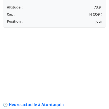
Altitude :
73.9°
Cap :
N (359°)
Position :
Jour
🕒 Heure actuelle à Atuntaqui ›