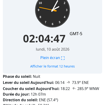
10
2
9
3
8
4
7
5
6
GMT-5
02:04:48
lundi, 10 août 2026
⛶
Plein écran
Afficher le format 12 heures
Phase du soleil:
Nuit
↑
Lever du soleil Aujourd'hui:
06:14
73.9° ENE
↑
Coucher du soleil Aujourd'hui:
18:22
285.9° WNW
Durée du jour:
12h 07m
Direction du soleil:
ENE (57.4°)