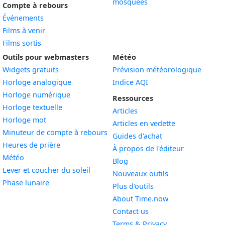
mosquées
Compte à rebours
Événements
Films à venir
Films sortis
Outils pour webmasters
Météo
Widgets gratuits
Prévision météorologique
Widget
Horloge analogique
Indice AQI
Widget
Horloge numérique
Ressources
Widget
Horloge textuelle
Articles
Widget
Horloge mot
Articles en vedette
Widget
Minuteur de compte à rebours
Guides d'achat
Widget
Heures de prière
À propos de l'éditeur
Widget
Météo
Blog
Widget
Lever et coucher du soleil
Nouveaux outils
Widget
Phase lunaire
Plus d'outils
About Time.now
Contact us
Terms & Privacy