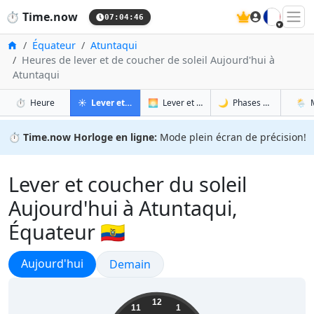
🇫🇷
⏱️
Time.now
07:04:48
Accueil
Équateur
Atuntaqui
Heures de lever et de coucher de soleil Aujourd'hui à
Atuntaqui
à Atuntaqui
à Atuntaqui
à Atu
à 
⏱️
Heure
☀️
Lever et coucher du soleil
🌅
Lever et coucher du soleil demain
🌙
Phases de la Lune
🌦️
⏱️
Time.now Horloge en ligne:
Mode plein écran de précision!
Lever et coucher du soleil
Aujourd'hui à Atuntaqui,
Équateur 🇪🇨
Lever et coucher du soleil
Aujourd'hui
Lever et coucher du soleil
Demain
02:04:48
12
11
1