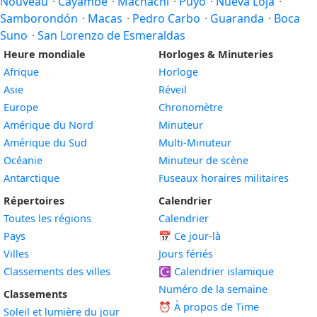
Nouveau
·
Cayambe
·
Machachi
·
Puyo
·
Nueva Loja
·
Samborondón
·
Macas
·
Pedro Carbo
·
Guaranda
·
Boca
Suno
·
San Lorenzo de Esmeraldas
Heure mondiale
Horloges & Minuteries
Afrique
Horloge
Asie
Réveil
Europe
Chronomètre
Amérique du Nord
Minuteur
Amérique du Sud
Multi-Minuteur
Océanie
Minuteur de scène
Antarctique
Fuseaux horaires militaires
Répertoires
Calendrier
Toutes les régions
Calendrier
Pays
📅
Ce jour-là
Villes
Jours fériés
Classements des villes
☪️
Calendrier islamique
Numéro de la semaine
Classements
⏰ À propos de Time
Soleil et lumière du jour