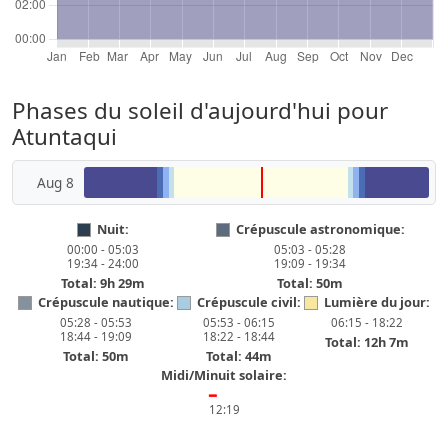
Phases du soleil d'aujourd'hui pour
Atuntaqui
Aug 8
Nuit:
Crépuscule astronomique:
00:00 - 05:03
05:03 - 05:28
19:34 - 24:00
19:09 - 19:34
Total: 9h 29m
Total: 50m
Crépuscule nautique:
Crépuscule civil:
Lumière du jour:
05:28 - 05:53
05:53 - 06:15
06:15 - 18:22
18:44 - 19:09
18:22 - 18:44
Total: 12h 7m
Total: 50m
Total: 44m
Midi/Minuit solaire:
━
12:19