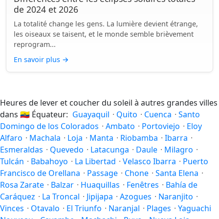
de 2024 et 2026
La totalité change les gens. La lumière devient étrange,
les oiseaux se taisent, et le monde semble brièvement
reprogram...
En savoir plus
→
Heures de lever et coucher du soleil à autres grandes villes
dans
🇪🇨
Équateur:
Guayaquil
·
Quito
·
Cuenca
·
Santo
Domingo de los Colorados
·
Ambato
·
Portoviejo
·
Eloy
Alfaro
·
Machala
·
Loja
·
Manta
·
Riobamba
·
Ibarra
·
Esmeraldas
·
Quevedo
·
Latacunga
·
Daule
·
Milagro
·
Tulcán
·
Babahoyo
·
La Libertad
·
Velasco Ibarra
·
Puerto
Francisco de Orellana
·
Passage
·
Chone
·
Santa Elena
·
Rosa Zarate
·
Balzar
·
Huaquillas
·
Fenêtres
·
Bahía de
Caráquez
·
La Troncal
·
Jipijapa
·
Azogues
·
Naranjito
·
Vinces
·
Otavalo
·
El Triunfo
·
Naranjal
·
Plages
·
Yaguachi