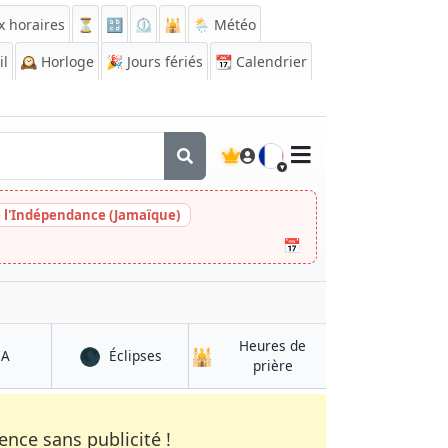
x horaires
⏳
🔡
⏲️
🕌
🌦️ Météo
il
🕰️
Horloge
🎉
Jours fériés
📆
Calendrier
🇫🇷
e l'Indépendance (Jamaïque)
📅
Heures de
🌑
🕌
à Shīnḏanḏ
à Shīnḏanḏ
QA
Éclipses
à Shīnḏanḏ
prière
nce sans publicité !