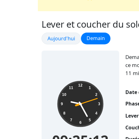
Lever et coucher du sol
Lever et coucher du so
Lever et coucher du soleil
Demain
Aujourd'hui
Dema
ce mo
11 mi
09:25:13
12
11
1
Date 
10
2
Phase
9
3
8
4
Lever
7
5
6
Couch