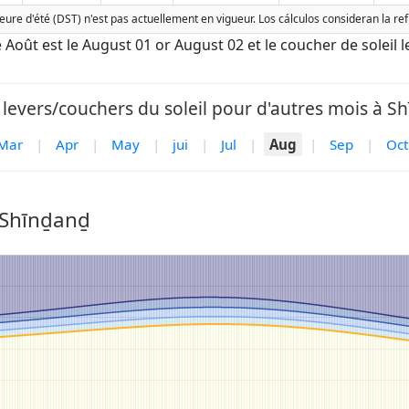
heure d'été (DST) n'est pas actuellement en vigueur. Los cálculos consideran la r
de Août est le August 01 or August 02 et le coucher de soleil l
 levers/couchers du soleil pour d'autres mois à Sh
Mar
|
Apr
|
May
|
jui
|
Jul
|
Aug
|
Sep
|
Oct
 Shīnḏanḏ