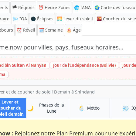
ents
🏴 Régions
⏰
Heure Zones
🌐 IANA
🌍 Carte des fuseau
raire
🌬️
IQA
🌑 Éclipses
🌅
Lever du soleil
🌇
Coucher du sole
ebours
⏰
Réveil
🗓️ Semaine
🎂 Âge
ed bin Sultan Al Nahyan
Jour de l'Indépendance (Bolivie)
Jour d
ima
ver et de coucher de soleil Demain à Shīnḏanḏ
Lever et
Phases de la
🌙
🌦️
💨
à Shīnḏanḏ
coucher du
Météo
I
à Shīnḏanḏ
Lune
à Shīnḏanḏ
oleil demain
now :
Rejoignez notre
Plan Premium
pour une expérie