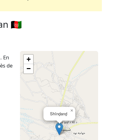
n 🇦🇫
6. En
+
rès de
−
×
Shīnḏanḏ