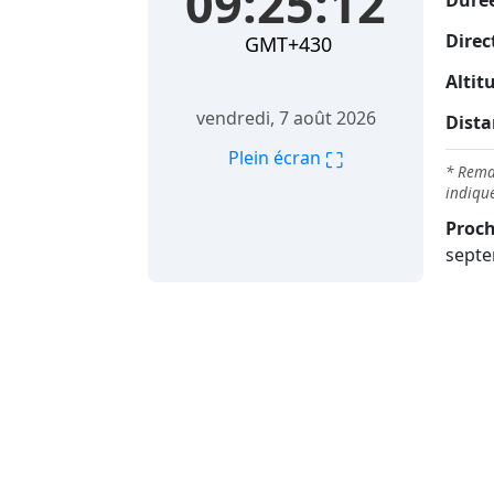
09:25:13
Durée
Direc
GMT+430
Altit
vendredi, 7 août 2026
Dista
⛶
Plein écran
* Remar
indique
Proch
septe