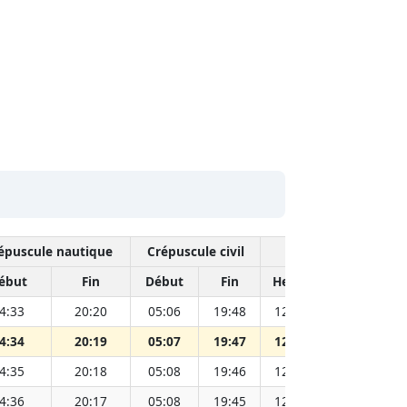
épuscule nautique
Crépuscule civil
Midi so
ébut
Fin
Début
Fin
Heure
Distance S
4:33
20:20
05:06
19:48
12:27
4:34
20:19
05:07
19:47
12:27
4:35
20:18
05:08
19:46
12:27
4:36
20:17
05:08
19:45
12:27