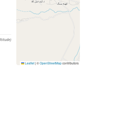
ltitude)
Leaflet
|
©
OpenStreetMap
contributors