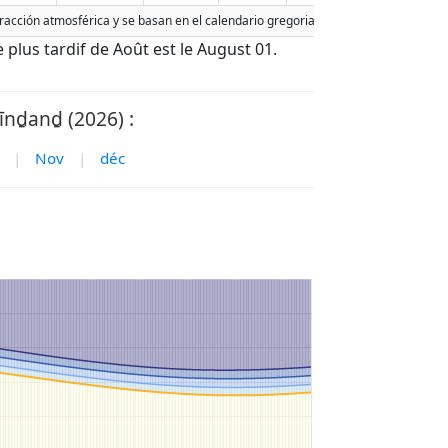
efracción atmosférica y se basan en el calendario gregoriano. La fecha de hoy est
e plus tardif de Août est le August 01.
īnḏanḏ (2026) :
|
Nov
|
déc