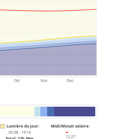
Lumière du jour:
Midi/Minuit solaire:
05:38 - 19:16
━
12:27
Total: 13h 39m