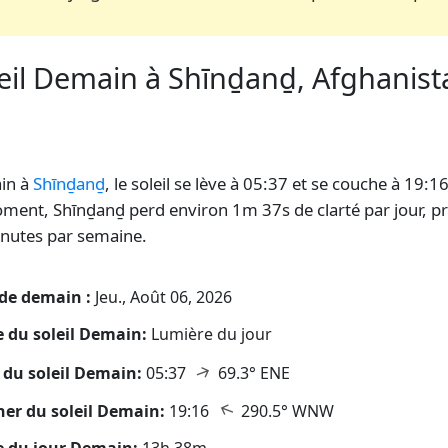
eil Demain à Shīnḏanḏ, Afghanista
leil
in à
Shīnḏanḏ
, le soleil se lève à 05:37 et se couche à 19:1
ment, Shīnḏanḏ perd environ 1m 37s de clarté par jour, p
nutes par semaine.
de demain :
Jeu., Août 06, 2026
 du soleil Demain:
Lumière du jour
↑
 du soleil Demain:
05:37
69.3° ENE
↑
er du soleil Demain:
19:16
290.5° WNW