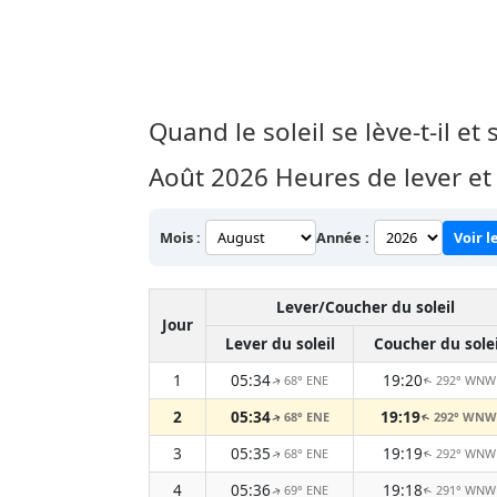
Quand le soleil se lève-t-il et
Août 2026
Heures de lever et
Mois :
Année :
Voir l
Lever/Coucher du soleil
Jour
Lever du soleil
Coucher du solei
1
05:34
19:20
68° ENE
292° WNW
↑
↑
2
05:34
19:19
68° ENE
292° WNW
↑
↑
3
05:35
19:19
68° ENE
292° WNW
↑
↑
4
05:36
19:18
69° ENE
291° WNW
↑
↑