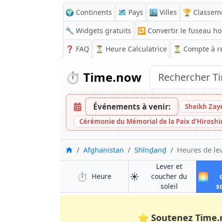
🌍 Continents
🗺️ Pays
🏙️ Villes
🏆 Classem
🔧 Widgets gratuits
🔁
Convertir le fuseau ho
❓
FAQ
⏳ Heure Calculatrice
⏳
Compte à r
⏱️
Time.now
Événements à venir:
Sheikh Zay
Cérémonie du Mémorial de la Paix d'Hirosh
Accueil
Afghanistan
Shīnḏanḏ
Heures de le
Lever et
⏱️
☀️
🌅
à Shīnḏanḏ
Heure
coucher du
à Shīnḏanḏ
soleil
s
⭐
Soutenez Time.