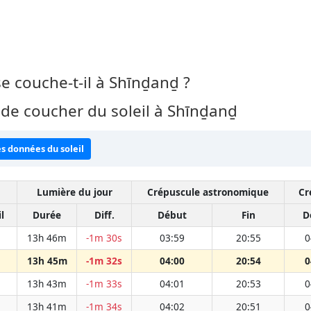
 se couche-t-il à Shīnḏanḏ ?
 de coucher du soleil à Shīnḏanḏ
es données du soleil
Lumière du jour
Crépuscule astronomique
Cr
l
Durée
Diff.
Début
Fin
D
13h 46m
-1m 30s
03:59
20:55
0
13h 45m
-1m 32s
04:00
20:54
0
13h 43m
-1m 33s
04:01
20:53
0
13h 41m
-1m 34s
04:02
20:51
0