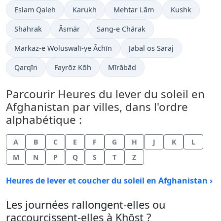
Eslam Qaleh
Karukh
Mehtar Lām
Kushk
Shahrak
Āsmār
Sang-e Chārak
Markaz-e Woluswalī-ye Āchīn
Jabal os Saraj
Qarqīn
Fayrōz Kōh
Mīrābād
Parcourir Heures du lever du soleil en
Afghanistan par villes, dans l'ordre
alphabétique :
A
B
C
E
F
G
H
J
K
L
M
N
P
Q
S
T
Z
Heures de lever et coucher du soleil en Afghanistan ›
Les journées rallongent-elles ou
raccourcissent-elles à Khōst ?