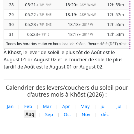
28
05:21
18:20
12h 59m
-
78° ENE
282° WNW
↑
↑
29
05:22
18:19
12h 57m
-
78° ENE
282° WNW
↑
↑
30
05:23
18:18
12h 55m
-
79° ENE
281° W
↑
↑
31
05:23
18:17
12h 53m
-
79° E
281° W
↑
↑
Todos los horarios están en hora local de Khōst. L'heure d'été (DST) n'est pa
À Khōst, le lever de soleil le plus tôt de Août est le
August 01 or August 02 et le coucher de soleil le plus
tardif de Août est le August 01 or August 02.
Calendrier des levers/couchers du soleil pour
d'autres mois à Khōst (2026) :
Jan
|
Feb
|
Mar
|
Apr
|
May
|
jui
|
Jul
|
Aug
|
Sep
|
Oct
|
Nov
|
déc