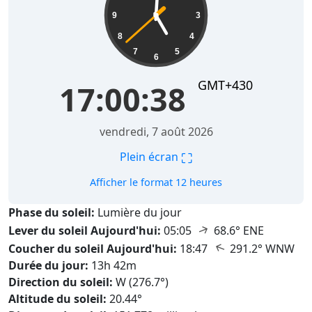
9
3
8
4
7
5
6
GMT+430
17:00:39
vendredi, 7 août 2026
⛶
Plein écran
Afficher le format 12 heures
Phase du soleil:
Lumière du jour
↑
Lever du soleil Aujourd'hui:
05:05
68.6° ENE
↑
Coucher du soleil Aujourd'hui:
18:47
291.2° WNW
Durée du jour:
13h 42m
Direction du soleil:
W (276.7°)
Altitude du soleil:
20.44°