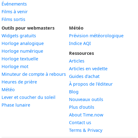
Événements
Films à venir
Films sortis
Outils pour webmasters
Météo
Widgets gratuits
Prévision météorologique
Widget
Horloge analogique
Indice AQI
Widget
Horloge numérique
Ressources
Widget
Horloge textuelle
Articles
Widget
Horloge mot
Articles en vedette
Widget
Minuteur de compte à rebours
Guides d'achat
Widget
Heures de prière
À propos de l'éditeur
Widget
Météo
Blog
Widget
Lever et coucher du soleil
Nouveaux outils
Widget
Phase lunaire
Plus d'outils
About Time.now
Contact us
Terms & Privacy