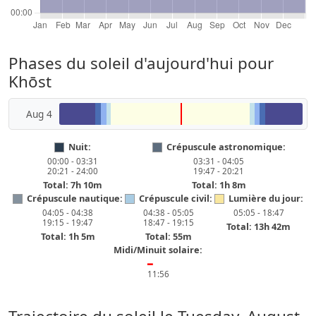
Phases du soleil d'aujourd'hui pour
Khōst
Aug 4
Nuit:
Crépuscule astronomique:
00:00 - 03:31
03:31 - 04:05
20:21 - 24:00
19:47 - 20:21
Total: 7h 10m
Total: 1h 8m
Crépuscule nautique:
Crépuscule civil:
Lumière du jour:
04:05 - 04:38
04:38 - 05:05
05:05 - 18:47
19:15 - 19:47
18:47 - 19:15
Total: 13h 42m
Total: 1h 5m
Total: 55m
Midi/Minuit solaire:
━
11:56