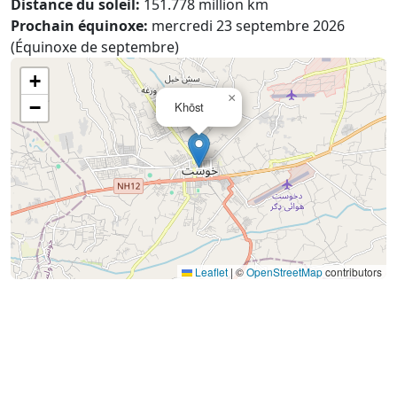
Distance du soleil:
151.778 million km
Prochain équinoxe:
mercredi 23 septembre 2026
(Équinoxe de septembre)
+
×
−
Khōst
Leaflet
|
©
OpenStreetMap
contributors