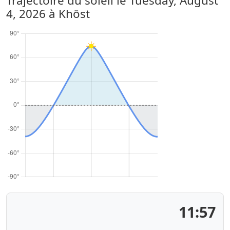
Trajectoire du soleil le
Tuesday, August
4, 2026
à Khōst
11:57