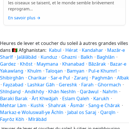
les oiseaux se taisent, et le monde semble brièvement
reprogram...
En savoir plus
→
Heures de lever et coucher du soleil à autres grandes villes
dans
🇦🇫
Afghanistan:
Kabul
·
Hérat
·
Kandahar
·
Mazār-e
Sharīf
·
Jalālābād
·
Kunduz
·
Ghazni
·
Balkh
·
Baghlān
·
Gardez
·
Khōst
·
Maymana
·
Khanabad
·
Bāzārak
·
Bazar-e
Yakawlang
·
Khulm
·
Taloqan
·
Bamyan
·
Pul-e Khumrī
·
Shibirghān
·
Charikar
·
Sar-e Pul
·
Zaranj
·
Paghmān
·
Aībak
·
Fayzabad
·
Lashkar Gāh
·
Gereshk
·
Farah
·
Ghormach
·
Shīnḏanḏ
·
Andkhōy
·
Khān Neshīn
·
Qarāwul
·
Nahrīn
·
Baraki Barak
·
Ārt Khwājah
·
Eslam Qaleh
·
Karukh
·
Mehtar Lām
·
Kushk
·
Shahrak
·
Āsmār
·
Sang-e Chārak
·
Markaz-e Woluswalī-ye Āchīn
·
Jabal os Saraj
·
Qarqīn
·
Fayrōz Kōh
·
Mīrābād
Heures de lever et coucher du soleil à cities in neighbouring