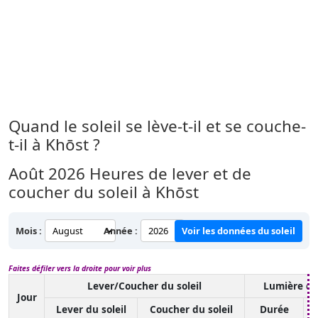
Quand le soleil se lève-t-il et se couche-
t-il à Khōst ?
Août 2026
Heures de lever et de
coucher du soleil à Khōst
Mois :
Année :
Voir les données du soleil
Faites défiler vers la droite pour voir plus
Lever/Coucher du soleil
Lumière du
Jour
Lever du soleil
Coucher du soleil
Durée