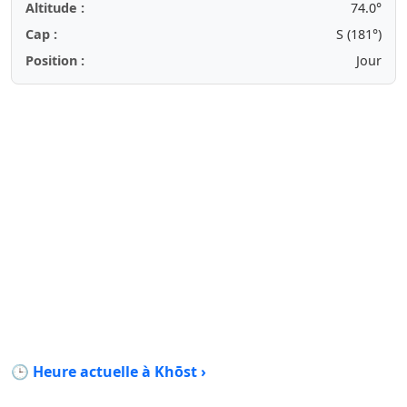
Altitude :
74.0°
Cap :
S (181°)
Position :
Jour
🕒 Heure actuelle à Khōst ›