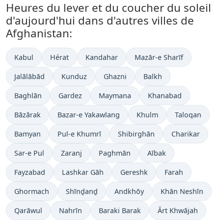
Heures du lever et du coucher du soleil
d'aujourd'hui dans d'autres villes de
Afghanistan:
Kabul
Hérat
Kandahar
Mazār-e Sharīf
Jalālābād
Kunduz
Ghazni
Balkh
Baghlān
Gardez
Maymana
Khanabad
Bāzārak
Bazar-e Yakawlang
Khulm
Taloqan
Bamyan
Pul-e Khumrī
Shibirghān
Charikar
Sar-e Pul
Zaranj
Paghmān
Aībak
Fayzabad
Lashkar Gāh
Gereshk
Farah
Ghormach
Shīnḏanḏ
Andkhōy
Khān Neshīn
Qarāwul
Nahrīn
Baraki Barak
Ārt Khwājah