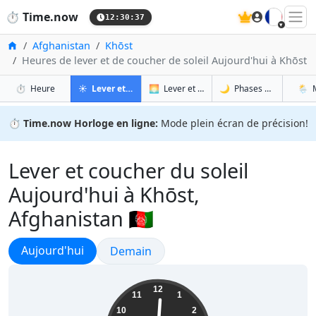
🇫🇷
⏱️
Time.now
12:30:38
Accueil
Afghanistan
Khōst
Heures de lever et de coucher de soleil Aujourd'hui à Khōst
à Khōst
à Khōst
à Khō
à 
⏱️
Heure
☀️
Lever et coucher du soleil
🌅
Lever et coucher du soleil demain
🌙
Phases de la Lune
🌦️
⏱️
Time.now Horloge en ligne:
Mode plein écran de précision!
Lever et coucher du soleil
Aujourd'hui à Khōst,
Afghanistan 🇦🇫
Lever et coucher du soleil
Aujourd'hui
Lever et coucher du soleil
Demain
17:00:39
12
11
1
10
2