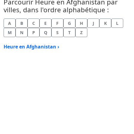
Parcourir Heure en Afghanistan par
villes, dans l'ordre alphabétique :
A
B
C
E
F
G
H
J
K
L
M
N
P
Q
S
T
Z
Heure en Afghanistan ›