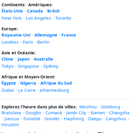
Continents:
Amériques:
États-Unis
·
Canada
·
Brésil
New York
·
Los Angeles
·
Toronto
Europe:
Royaume-Uni
·
Allemagne
·
France
Londres
·
Paris
·
Berlin
Asie et Océanie:
Chine
·
Japon
·
Australie
Tokyo
·
Singapour
·
Sydney
Afrique et Moyen-Orient:
Égypte
·
Nigeria
·
Afrique du Sud
Dubaï
·
Le Caire
·
Johannesburg
Explorez l'heure dans plus de villes:
Meizhou
·
Göteborg
·
Bratislava
·
Osogbo
·
Cumaná
·
Jambi City
·
Xiamen
·
Changsha
·
Jiaozuo
·
Donetsk
·
Gonder
·
Haiphong
·
Daegu
·
Cangzhou
·
Houston