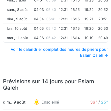
ven., 7 août
04:01
05:39
12:31
16:15
19:23
20:53
sam., 8 août
04:03
05:40
12:31
16:15
19:22
20:52
dim., 9 août
04:04
05:41
12:31
16:15
19:21
20:51
lun., 10 août
04:05
05:42
12:31
16:15
19:20
20:50
mar., 11 août
04:06
05:42
12:31
16:14
19:19
20:49
Voir le calendrier complet des heures de prière pour
Eslam Qaleh →
Prévisions sur 14 jours pour Eslam
Qaleh
dim., 9 août
Ensoleillé
36°
/
25°