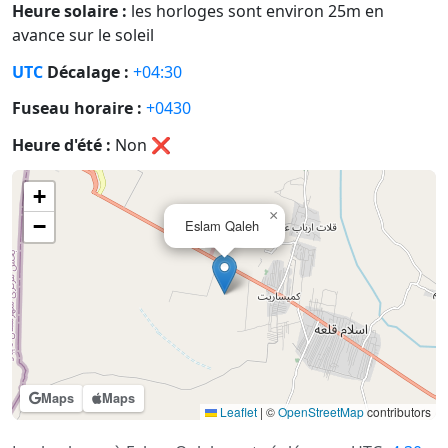
Heure solaire :
les horloges sont environ 25m en
avance sur le soleil
UTC
Décalage :
+04:30
Fuseau horaire :
+0430
Heure d'été :
Non
❌
+
×
−
Eslam Qaleh
Maps
Maps
Leaflet
|
©
OpenStreetMap
contributors