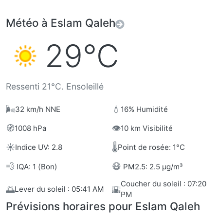
Météo à Eslam Qaleh
29°C
Ressenti 21°C. Ensoleillé
🌬️
💧
32 km/h NNE
16% Humidité
🧭
👁️
1008 hPa
10 km Visibilité
☀️
🌡️
Indice UV: 2.8
Point de rosée: 1°C
💨
😷
IQA: 1 (Bon)
PM2.5: 2.5 µg/m³
Coucher du soleil : 07:20
🌅
🌇
Lever du soleil : 05:41 AM
PM
Prévisions horaires pour Eslam Qaleh