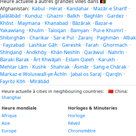
Heure actuelle à autres grandes villes dans
🇦🇫
Afghanistan:
Kabul
·
Hérat
·
Kandahar
·
Mazār-e Sharīf
·
Jalālābād
·
Kunduz
·
Ghazni
·
Balkh
·
Baghlān
·
Gardez
·
Khōst
·
Maymana
·
Khanabad
·
Bāzārak
·
Bazar-e
Yakawlang
·
Khulm
·
Taloqan
·
Bamyan
·
Pul-e Khumrī
·
Shibirghān
·
Charikar
·
Sar-e Pul
·
Zaranj
·
Paghmān
·
Aībak
·
Fayzabad
·
Lashkar Gāh
·
Gereshk
·
Farah
·
Ghormach
·
Shīnḏanḏ
·
Andkhōy
·
Khān Neshīn
·
Qarāwul
·
Nahrīn
·
Baraki Barak
·
Ārt Khwājah
·
Eslam Qaleh
·
Karukh
·
Mehtar Lām
·
Kushk
·
Shahrak
·
Āsmār
·
Sang-e Chārak
·
Markaz-e Woluswalī-ye Āchīn
·
Jabal os Saraj
·
Qarqīn
·
Fayrōz Kōh
·
Mīrābād
Heure actuelle à cities in neighbouring countries:
🇨🇳
China:
Shanghai
Heure mondiale
Horloges & Minuteries
Afrique
Horloge
Asie
Réveil
Europe
Chronomètre