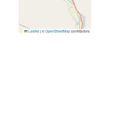
Leaflet
|
©
OpenStreetMap
contributors