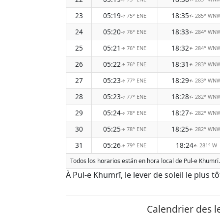
23
05:19
18:35
75° ENE
285° WN
↑
↑
24
05:20
18:33
76° ENE
284° WN
↑
↑
25
05:21
18:32
76° ENE
284° WN
↑
↑
26
05:22
18:31
76° ENE
283° WN
↑
↑
27
05:23
18:29
77° ENE
283° WN
↑
↑
28
05:23
18:28
77° ENE
282° WN
↑
↑
29
05:24
18:27
78° ENE
282° WN
↑
↑
30
05:25
18:25
78° ENE
282° WN
↑
↑
31
05:26
18:24
79° ENE
281° W
↑
↑
Todos los horarios están en hora local de Pul-e Khumrī.
À Pul-e Khumrī, le lever de soleil le plus t
Calendrier des l