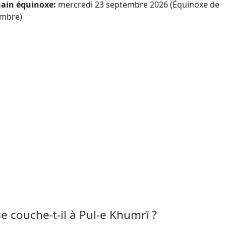
ain équinoxe:
mercredi 23 septembre 2026 (Équinoxe de
mbre)
 se couche-t-il à Pul-e Khumrī ?