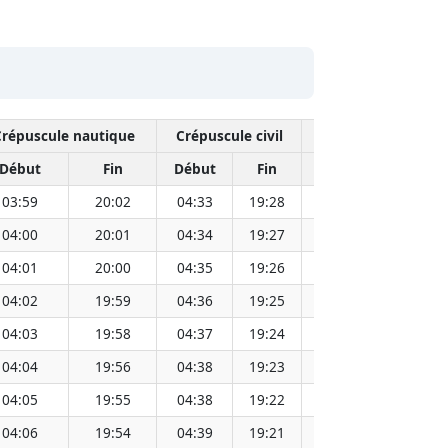
Crépuscule nautique
Crépuscule civil
Midi
Début
Fin
Début
Fin
Heure
Distanc
03:59
20:02
04:33
19:28
12:01
04:00
20:01
04:34
19:27
12:01
04:01
20:00
04:35
19:26
12:01
04:02
19:59
04:36
19:25
12:01
04:03
19:58
04:37
19:24
12:01
04:04
19:56
04:38
19:23
12:01
04:05
19:55
04:38
19:22
12:00
04:06
19:54
04:39
19:21
12:00