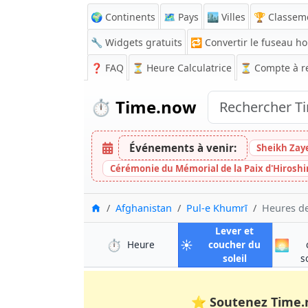
🌍 Continents
🗺️ Pays
🏙️ Villes
🏆 Classem
🔧 Widgets gratuits
🔁
Convertir le fuseau ho
❓
FAQ
⏳ Heure Calculatrice
⏳
Compte à r
⏱️
Time.now
Événements à venir:
Sheikh Zay
Cérémonie du Mémorial de la Paix d'Hirosh
Accueil
Afghanistan
Pul-e Khumrī
Heures de
Lever et
⏱️
☀️
🌅
à Pul-e Khumrī
Heure
coucher du
à Pul-e Khum
soleil
s
⭐
Soutenez Time.