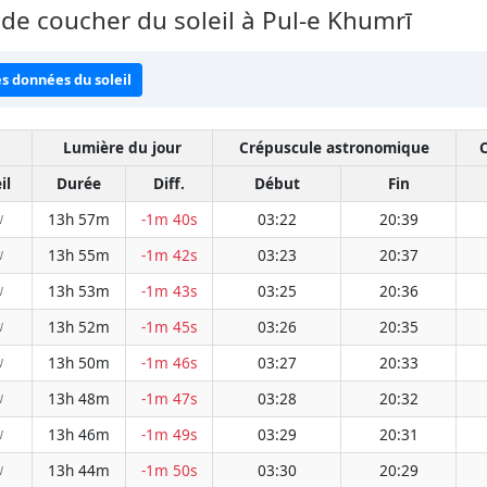
de coucher du soleil à Pul-e Khumrī
es données du soleil
Lumière du jour
Crépuscule astronomique
il
Durée
Diff.
Début
Fin
13h 57m
-1m 40s
03:22
20:39
W
13h 55m
-1m 42s
03:23
20:37
W
13h 53m
-1m 43s
03:25
20:36
W
13h 52m
-1m 45s
03:26
20:35
W
13h 50m
-1m 46s
03:27
20:33
W
13h 48m
-1m 47s
03:28
20:32
W
13h 46m
-1m 49s
03:29
20:31
W
13h 44m
-1m 50s
03:30
20:29
W