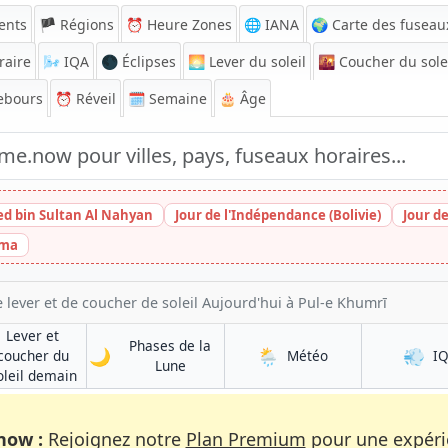
ents
🏴 Régions
⏰
Heure Zones
🌐 IANA
🌍 Carte des fuseau
raire
🌬️
IQA
🌑 Éclipses
🌅
Lever du soleil
🌇
Coucher du sole
ebours
⏰
Réveil
🗓️ Semaine
🎂 Âge
ed bin Sultan Al Nahyan
Jour de l'Indépendance (Bolivie)
Jour d
ima
 lever et de coucher de soleil Aujourd'hui à Pul-e Khumrī
Lever et
Phases de la
🌙
🌦️
💨
à Pul-e Khumrī
coucher du
Météo
I
à Pul-e Khumrī
Lune
rī
à Pul-e Khumrī
oleil demain
now :
Rejoignez notre
Plan Premium
pour une expérie