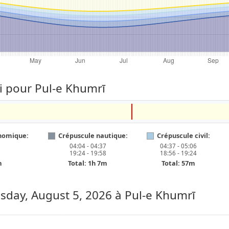
ui pour Pul-e Khumrī
nomique:
Crépuscule nautique:
Crépuscule civil:
04:04 - 04:37
04:37 - 05:06
19:24 - 19:58
18:56 - 19:24
m
Total: 1h 7m
Total: 57m
day, August 5, 2026
à Pul-e Khumrī