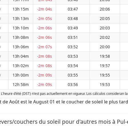
13h 15m
-2m 04s
03:47
20:06
W
13h 13m
-2m 05s
03:48
20:05
W
13h 10m
-2m 06s
03:49
20:03
W
13h 08m
-2m 06s
03:51
20:02
W
13h 06m
-2m 07s
03:52
20:00
W
13h 04m
-2m 08s
03:53
19:58
W
13h 02m
-2m 08s
03:54
19:57
W
13h 00m
-2m 09s
03:55
19:55
W
12h 58m
-2m 09s
03:56
19:53
 L'heure d'été (DST) n'est pas actuellement en vigueur. Los cálculos consideran 
ôt de Août est le August 01 et le coucher de soleil le plus tar
evers/couchers du soleil pour d'autres mois à Pul-