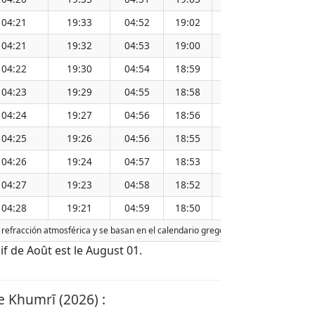
04:21
19:33
04:52
19:02
11:57
04:21
19:32
04:53
19:00
11:57
04:22
19:30
04:54
18:59
11:57
04:23
19:29
04:55
18:58
11:57
04:24
19:27
04:56
18:56
11:56
04:25
19:26
04:56
18:55
11:56
04:26
19:24
04:57
18:53
11:56
04:27
19:23
04:58
18:52
11:55
04:28
19:21
04:59
18:50
11:55
la refracción atmosférica y se basan en el calendario gregoriano. La fecha de hoy
dif de Août est le August 01.
e Khumrī (2026) :