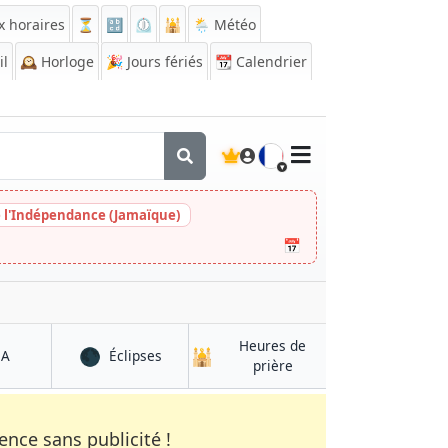
x horaires
⏳
🔡
⏲️
🕌
🌦️ Météo
il
🕰️
Horloge
🎉
Jours fériés
📆
Calendrier
🇫🇷
e l'Indépendance (Jamaïque)
📅
Heures de
🌑
🕌
à Pul-e Khumrī
à Pul-e Khumrī
QA
Éclipses
à Pul-e Khumrī
prière
nce sans publicité !