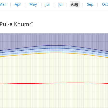
Mar
|
Apr
|
May
|
jui
|
Jul
|
Aug
|
Sep
|
Oct
 Pul-e Khumrī