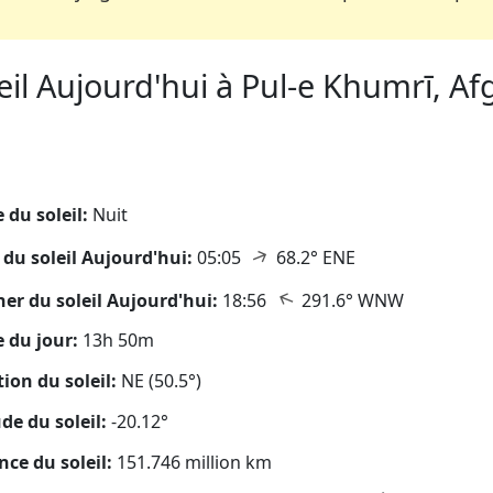
il Aujourd'hui à Pul-e Khumrī, Afg
eil
 du soleil:
Nuit
↑
 du soleil Aujourd'hui:
05:05
68.2° ENE
↑
er du soleil Aujourd'hui:
18:56
291.6° WNW
 du jour:
13h 50m
tion du soleil:
NE (50.5°)
ude du soleil:
-20.12°
nce du soleil:
151.746 million km