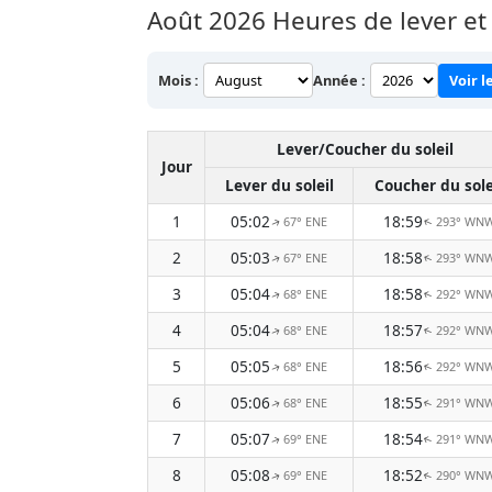
Août 2026
Heures de lever et 
Mois :
Année :
Voir l
Lever/Coucher du soleil
Jour
Lever du soleil
Coucher du sole
1
05:02
18:59
67° ENE
293° WN
↑
↑
2
05:03
18:58
67° ENE
293° WN
↑
↑
3
05:04
18:58
68° ENE
292° WN
↑
↑
4
05:04
18:57
68° ENE
292° WN
↑
↑
5
05:05
18:56
68° ENE
292° WN
↑
↑
6
05:06
18:55
68° ENE
291° WN
↑
↑
7
05:07
18:54
69° ENE
291° WN
↑
↑
8
05:08
18:52
69° ENE
290° WN
↑
↑