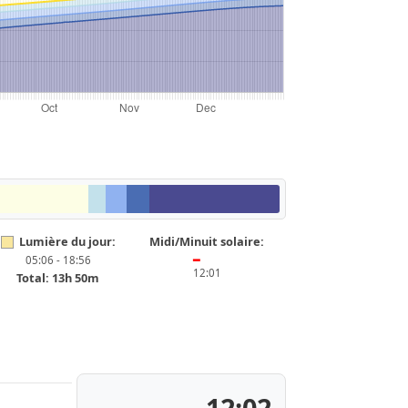
Lumière du jour:
Midi/Minuit solaire:
05:06 - 18:56
━
12:01
Total: 13h 50m
12:02