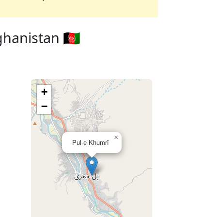
hanistan 🇦🇫
+
−
×
Pul-e Khumrī