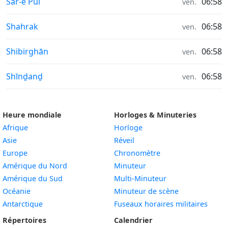
Heures de lever et coucher du soleil in
Sar-e Pul
06:58
ven.
Heures de lever et coucher du soleil in
Shahrak
06:58
ven.
Heures de lever et coucher du soleil in
Shibirghān
06:58
ven.
Heures de lever et coucher du soleil in
Shīnḏanḏ
06:58
ven.
Heure mondiale
Horloges & Minuteries
Afrique
Horloge
Asie
Réveil
Europe
Chronomètre
Amérique du Nord
Minuteur
Amérique du Sud
Multi-Minuteur
Océanie
Minuteur de scène
Antarctique
Fuseaux horaires militaires
Répertoires
Calendrier