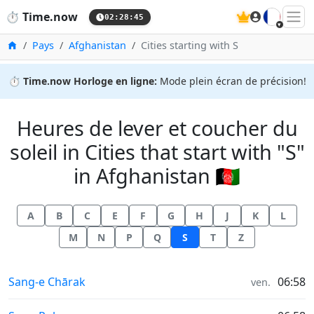
🇫🇷
⏱️
Time.now
02:28:45
Accueil
Pays
Afghanistan
Cities starting with S
⏱️
Time.now Horloge en ligne:
Mode plein écran de précision!
Heures de lever et coucher du
soleil in Cities that start with "S"
in Afghanistan 🇦🇫
A
B
C
E
F
G
H
J
K
L
M
N
P
Q
S
T
Z
Heures de lever et coucher du soleil in
Sang-e Chārak
06:58
ven.