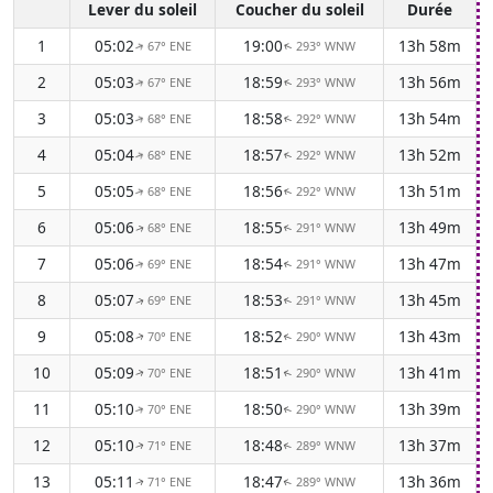
Lever du soleil
Coucher du soleil
Durée
1
05:02
19:00
13h 58m
67° ENE
293° WNW
↑
↑
2
05:03
18:59
13h 56m
67° ENE
293° WNW
↑
↑
3
05:03
18:58
13h 54m
68° ENE
292° WNW
↑
↑
4
05:04
18:57
13h 52m
68° ENE
292° WNW
↑
↑
5
05:05
18:56
13h 51m
68° ENE
292° WNW
↑
↑
6
05:06
18:55
13h 49m
68° ENE
291° WNW
↑
↑
7
05:06
18:54
13h 47m
69° ENE
291° WNW
↑
↑
8
05:07
18:53
13h 45m
69° ENE
291° WNW
↑
↑
9
05:08
18:52
13h 43m
70° ENE
290° WNW
↑
↑
10
05:09
18:51
13h 41m
70° ENE
290° WNW
↑
↑
11
05:10
18:50
13h 39m
70° ENE
290° WNW
↑
↑
12
05:10
18:48
13h 37m
71° ENE
289° WNW
↑
↑
13
05:11
18:47
13h 36m
71° ENE
289° WNW
↑
↑