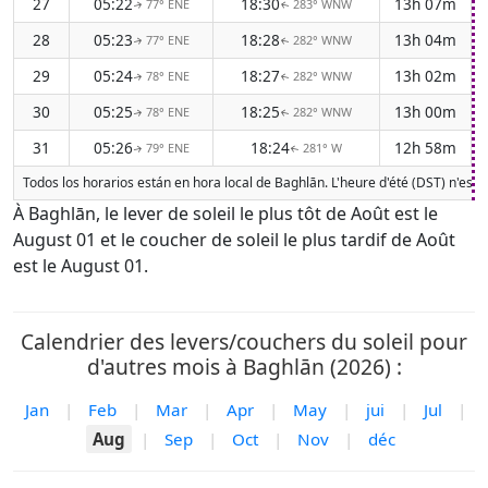
27
05:22
18:30
13h 07m
77° ENE
283° WNW
↑
↑
28
05:23
18:28
13h 04m
77° ENE
282° WNW
↑
↑
29
05:24
18:27
13h 02m
78° ENE
282° WNW
↑
↑
30
05:25
18:25
13h 00m
78° ENE
282° WNW
↑
↑
31
05:26
18:24
12h 58m
79° ENE
281° W
↑
↑
Todos los horarios están en hora local de Baghlān. L'heure d'été (DST) n'est
À Baghlān, le lever de soleil le plus tôt de Août est le
August 01 et le coucher de soleil le plus tardif de Août
est le August 01.
Calendrier des levers/couchers du soleil pour
d'autres mois à Baghlān (2026) :
Jan
|
Feb
|
Mar
|
Apr
|
May
|
jui
|
Jul
|
Aug
|
Sep
|
Oct
|
Nov
|
déc