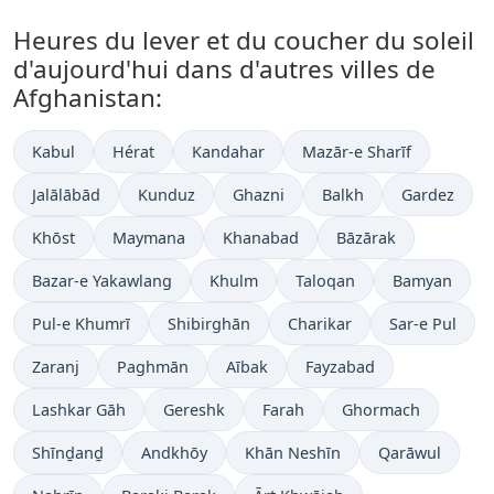
Heures du lever et du coucher du soleil
d'aujourd'hui dans d'autres villes de
Afghanistan:
Kabul
Hérat
Kandahar
Mazār-e Sharīf
Jalālābād
Kunduz
Ghazni
Balkh
Gardez
Khōst
Maymana
Khanabad
Bāzārak
Bazar-e Yakawlang
Khulm
Taloqan
Bamyan
Pul-e Khumrī
Shibirghān
Charikar
Sar-e Pul
Zaranj
Paghmān
Aībak
Fayzabad
Lashkar Gāh
Gereshk
Farah
Ghormach
Shīnḏanḏ
Andkhōy
Khān Neshīn
Qarāwul