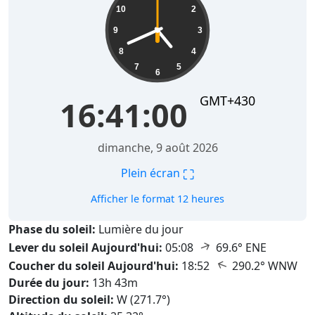
10
2
9
3
8
4
7
5
6
GMT+430
16:41:01
dimanche, 9 août 2026
⛶
Plein écran
Afficher le format 12 heures
Phase du soleil:
Lumière du jour
↑
Lever du soleil Aujourd'hui:
05:08
69.6° ENE
↑
Coucher du soleil Aujourd'hui:
18:52
290.2° WNW
Durée du jour:
13h 43m
Direction du soleil:
W (271.7°)