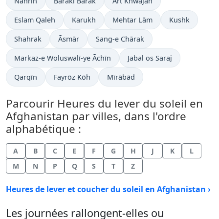
Nahrīn
Baraki Barak
Ārt Khwājah
Eslam Qaleh
Karukh
Mehtar Lām
Kushk
Shahrak
Āsmār
Sang-e Chārak
Markaz-e Woluswalī-ye Āchīn
Jabal os Saraj
Qarqīn
Fayrōz Kōh
Mīrābād
Parcourir Heures du lever du soleil en
Afghanistan par villes, dans l'ordre
alphabétique :
A
B
C
E
F
G
H
J
K
L
M
N
P
Q
S
T
Z
Heures de lever et coucher du soleil en Afghanistan ›
Les journées rallongent-elles ou