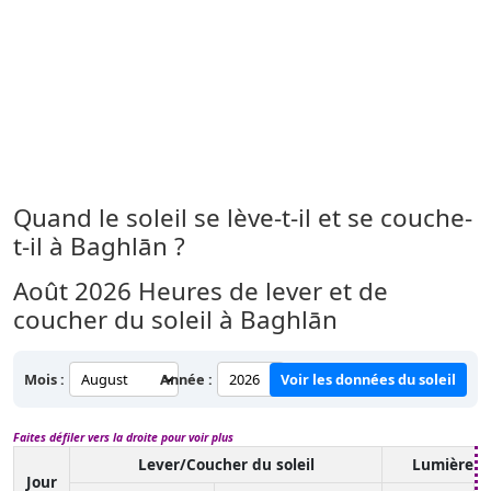
Quand le soleil se lève-t-il et se couche-
t-il à Baghlān ?
Août 2026
Heures de lever et de
coucher du soleil à Baghlān
Mois :
Année :
Voir les données du soleil
Faites défiler vers la droite pour voir plus
Lever/Coucher du soleil
Lumière d
Jour