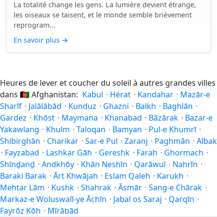
La totalité change les gens. La lumière devient étrange,
les oiseaux se taisent, et le monde semble brièvement
reprogram...
En savoir plus
→
Heures de lever et coucher du soleil à autres grandes villes
dans
🇦🇫
Afghanistan:
Kabul
·
Hérat
·
Kandahar
·
Mazār-e
Sharīf
·
Jalālābād
·
Kunduz
·
Ghazni
·
Balkh
·
Baghlān
·
Gardez
·
Khōst
·
Maymana
·
Khanabad
·
Bāzārak
·
Bazar-e
Yakawlang
·
Khulm
·
Taloqan
·
Bamyan
·
Pul-e Khumrī
·
Shibirghān
·
Charikar
·
Sar-e Pul
·
Zaranj
·
Paghmān
·
Aībak
·
Fayzabad
·
Lashkar Gāh
·
Gereshk
·
Farah
·
Ghormach
·
Shīnḏanḏ
·
Andkhōy
·
Khān Neshīn
·
Qarāwul
·
Nahrīn
·
Baraki Barak
·
Ārt Khwājah
·
Eslam Qaleh
·
Karukh
·
Mehtar Lām
·
Kushk
·
Shahrak
·
Āsmār
·
Sang-e Chārak
·
Markaz-e Woluswalī-ye Āchīn
·
Jabal os Saraj
·
Qarqīn
·
Fayrōz Kōh
·
Mīrābād