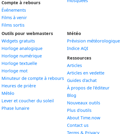
mosquées
Compte à rebours
Événements
Films à venir
Films sortis
Outils pour webmasters
Météo
Widgets gratuits
Prévision météorologique
Widget
Horloge analogique
Indice AQI
Widget
Horloge numérique
Ressources
Widget
Horloge textuelle
Articles
Widget
Horloge mot
Articles en vedette
Widget
Minuteur de compte à rebours
Guides d'achat
Widget
Heures de prière
À propos de l'éditeur
Widget
Météo
Blog
Widget
Lever et coucher du soleil
Nouveaux outils
Widget
Phase lunaire
Plus d'outils
About Time.now
Contact us
Terms & Privacy