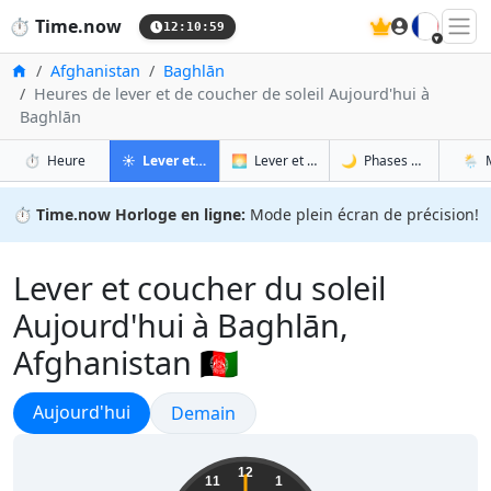
🇫🇷
⏱️
Time.now
12:11:00
Accueil
Afghanistan
Baghlān
Heures de lever et de coucher de soleil Aujourd'hui à
Baghlān
à Baghlān
à Baghlān
à Ba
à 
⏱️
Heure
☀️
Lever et coucher du soleil
🌅
Lever et coucher du soleil demain
🌙
Phases de la Lune
🌦️
⏱️
Time.now Horloge en ligne:
Mode plein écran de précision!
Lever et coucher du soleil
Aujourd'hui à Baghlān,
Afghanistan 🇦🇫
Lever et coucher du soleil
Aujourd'hui
Lever et coucher du soleil
Demain
16:41:01
12
11
1