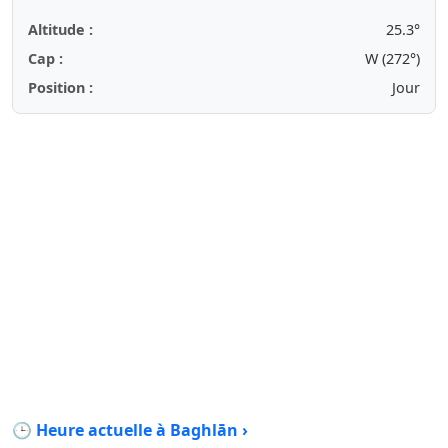
Altitude :
25.3°
Cap :
W (272°)
Position :
Jour
🕒 Heure actuelle à Baghlān ›