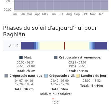
Phases du soleil d'aujourd'hui pour
Baghlān
Aug 9
Nuit:
Crépuscule astronomique:
00:00 - 03:31
03:31 - 04:07
20:29 - 24:00
19:54 - 20:29
Total: 7h 2m
Total: 1h 11m
Crépuscule nautique:
Crépuscule civil:
Lumière du jour:
04:07 - 04:40
04:40 - 05:09
05:09 - 18:52
19:20 - 19:54
18:52 - 19:20
Total: 13h 44m
Total: 1h 7m
Total: 56m
Midi/Minuit solaire:
━
12:01