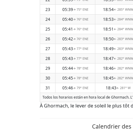
23
05:39
18:54
75° ENE
285° WN
↑
↑
24
05:40
18:53
76° ENE
284° WN
↑
↑
25
05:41
18:51
76° ENE
284° WN
↑
↑
26
05:42
18:50
76° ENE
283° WN
↑
↑
27
05:43
18:49
77° ENE
283° WN
↑
↑
28
05:43
18:47
77° ENE
282° WN
↑
↑
29
05:44
18:46
78° ENE
282° WN
↑
↑
30
05:45
18:45
78° ENE
282° WN
↑
↑
31
05:46
18:43
79° ENE
281° W
↑
↑
Todos los horarios están en hora local de Ghormach. L'
À Ghormach, le lever de soleil le plus tôt 
Calendrier des 