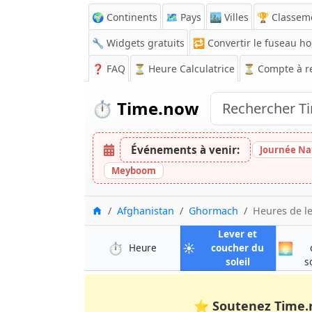
🌍 Continents
🗺️ Pays
🏙️ Villes
🏆 Classem
🔧 Widgets gratuits
🔁
Convertir le fuseau ho
❓
FAQ
⏳ Heure Calculatrice
⏳
Compte à r
⏱️
Time.now
Événements à venir:
Journée Na
Meyboom
Accueil
Afghanistan
Ghormach
Heures de le
Lever et
⏱️
☀️
🌅
à Ghormach
Heure
coucher du
à Ghormach
soleil
s
⭐
Soutenez Time.