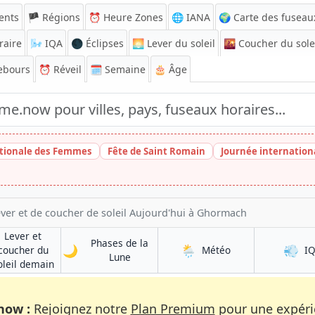
ents
🏴 Régions
⏰
Heure Zones
🌐 IANA
🌍 Carte des fuseau
raire
🌬️
IQA
🌑 Éclipses
🌅
Lever du soleil
🌇
Coucher du sole
ebours
⏰
Réveil
🗓️ Semaine
🎂 Âge
tionale des Femmes
Fête de Saint Romain
Journée internatio
ver et de coucher de soleil Aujourd'hui à Ghormach
Lever et
Phases de la
🌙
🌦️
💨
à Ghormach
coucher du
Météo
I
à Ghormach
Lune
à Ghormach
oleil demain
now :
Rejoignez notre
Plan Premium
pour une expérie