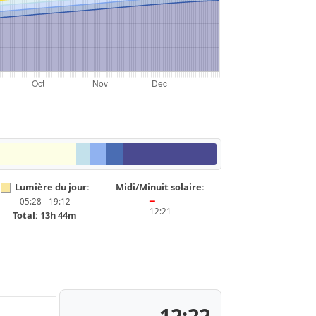
Lumière du jour:
Midi/Minuit solaire:
05:28 - 19:12
━
12:21
Total: 13h 44m
12:22