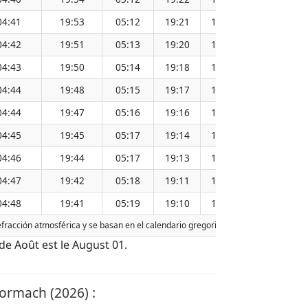
04:41
19:53
05:12
19:21
12:17
04:42
19:51
05:13
19:20
12:17
04:43
19:50
05:14
19:18
12:17
04:44
19:48
05:15
19:17
12:16
04:44
19:47
05:16
19:16
12:16
04:45
19:45
05:17
19:14
12:16
04:46
19:44
05:17
19:13
12:15
04:47
19:42
05:18
19:11
12:15
04:48
19:41
05:19
19:10
12:15
refracción atmosférica y se basan en el calendario gregoriano. La fecha de hoy es
 de Août est le August 01.
hormach (2026) :