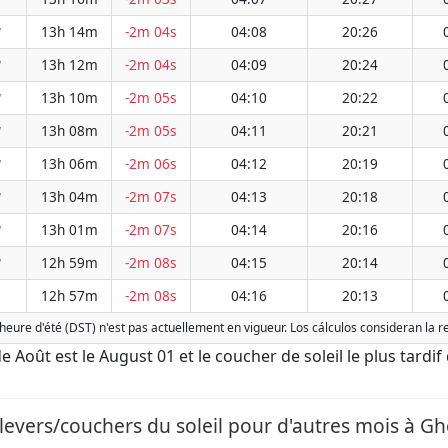
13h 14m
-2m 04s
04:08
20:26
W
13h 12m
-2m 04s
04:09
20:24
W
13h 10m
-2m 05s
04:10
20:22
W
13h 08m
-2m 05s
04:11
20:21
W
13h 06m
-2m 06s
04:12
20:19
W
13h 04m
-2m 07s
04:13
20:18
W
13h 01m
-2m 07s
04:14
20:16
W
12h 59m
-2m 08s
04:15
20:14
W
12h 57m
-2m 08s
04:16
20:13
heure d'été (DST) n'est pas actuellement en vigueur. Los cálculos consideran la 
de Août est le August 01 et le coucher de soleil le plus tardif
levers/couchers du soleil pour d'autres mois à G