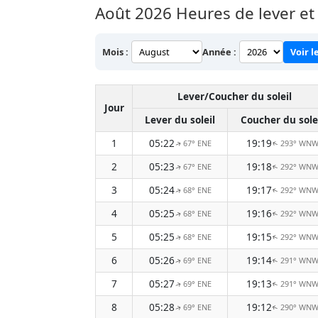
Août 2026
Heures de lever et
Mois :
Année :
Voir l
Lever/Coucher du soleil
Jour
Lever du soleil
Coucher du sole
1
05:22
19:19
67° ENE
293° WN
↑
↑
2
05:23
19:18
67° ENE
292° WN
↑
↑
3
05:24
19:17
68° ENE
292° WN
↑
↑
4
05:25
19:16
68° ENE
292° WN
↑
↑
5
05:25
19:15
68° ENE
292° WN
↑
↑
6
05:26
19:14
69° ENE
291° WN
↑
↑
7
05:27
19:13
69° ENE
291° WN
↑
↑
8
05:28
19:12
69° ENE
290° WN
↑
↑