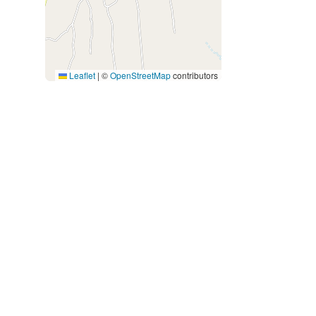
Leaflet
|
©
OpenStreetMap
contributors