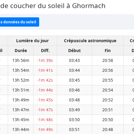
 de coucher du soleil à Ghormach
es données du soleil
Lumière du jour
Crépuscule astronomique
C
il
Durée
Diff.
Début
Fin
D
13h 56m
-1m 39s
03:43
20:58
W
13h 54m
-1m 41s
03:44
20:56
W
13h 52m
-1m 42s
03:45
20:55
W
13h 51m
-1m 44s
03:46
20:54
W
13h 49m
-1m 45s
03:48
20:52
W
13h 47m
-1m 47s
03:49
20:51
W
13h 45m
-1m 48s
03:50
20:50
W
13h 44m
-1m 49s
03:51
20:48
W