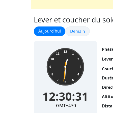
Lever et coucher du sol
Lever et coucher du soleil
Aujourd'hui
Lever et coucher du sol
Demain
Phase
12:30:31
12
11
1
Lever
10
2
9
3
Couch
8
4
Durée
7
5
6
Direc
12:30:31
Altit
GMT+430
Dista