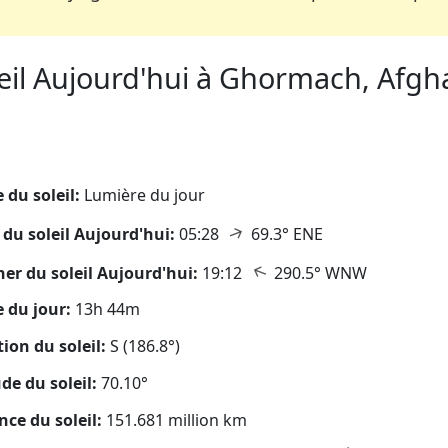
eil Aujourd'hui à Ghormach, Afgha
eil
 du soleil:
Lumière du jour
↑
 du soleil Aujourd'hui:
05:28
69.3° ENE
↑
er du soleil Aujourd'hui:
19:12
290.5° WNW
 du jour:
13h 44m
tion du soleil:
S (186.8°)
ude du soleil:
70.10°
nce du soleil:
151.681 million km