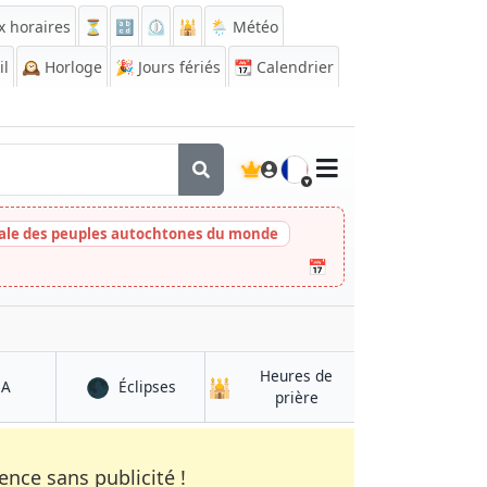
x horaires
⏳
🔡
⏲️
🕌
🌦️ Météo
il
🕰️
Horloge
🎉
Jours fériés
📆
Calendrier
🇫🇷
nale des peuples autochtones du monde
📅
Heures de
🌑
🕌
à Ghormach
à Ghormach
QA
Éclipses
à Ghormach
prière
nce sans publicité !