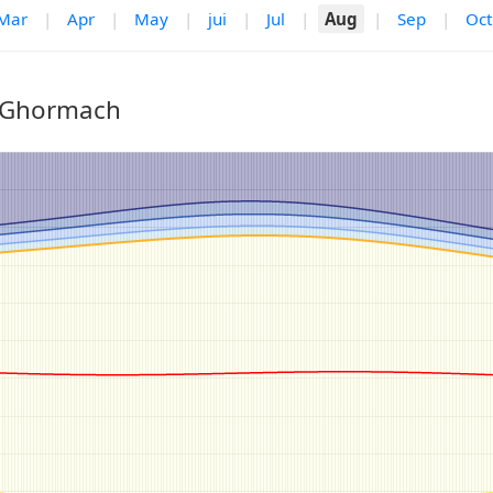
Mar
|
Apr
|
May
|
jui
|
Jul
|
Aug
|
Sep
|
Oct
r Ghormach