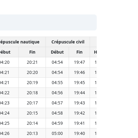
répuscule nautique
Crépuscule civil
Midi s
ébut
Fin
Début
Fin
Heure
Distance 
04:20
20:21
04:54
19:47
12:21
04:21
20:20
04:54
19:46
12:21
04:21
20:19
04:55
19:45
12:21
04:22
20:18
04:56
19:44
12:21
04:23
20:17
04:57
19:43
12:20
04:24
20:15
04:58
19:42
12:20
04:25
20:14
04:59
19:41
12:20
04:26
20:13
05:00
19:40
12:20