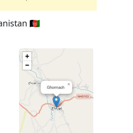
nistan 🇦🇫
+
−
×
Ghormach