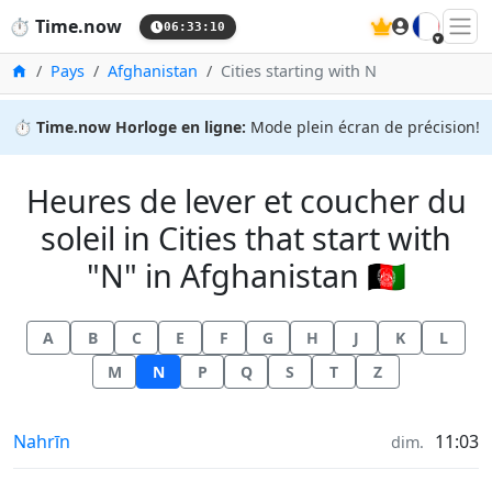
🇫🇷
⏱️
Time.now
06:33:11
Accueil
Pays
Afghanistan
Cities starting with N
⏱️
Time.now Horloge en ligne:
Mode plein écran de précision!
Heures de lever et coucher du
soleil in Cities that start with
"N" in Afghanistan 🇦🇫
A
B
C
E
F
G
H
J
K
L
M
N
P
Q
S
T
Z
Heures de lever et coucher du soleil in
Nahrīn
11:03
dim.