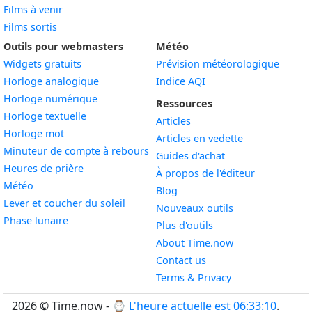
Films à venir
Films sortis
Outils pour webmasters
Météo
Widgets gratuits
Prévision météorologique
Widget
Horloge analogique
Indice AQI
Widget
Horloge numérique
Ressources
Widget
Horloge textuelle
Articles
Widget
Horloge mot
Articles en vedette
Widget
Minuteur de compte à rebours
Guides d'achat
Widget
Heures de prière
À propos de l'éditeur
Widget
Météo
Blog
Widget
Lever et coucher du soleil
Nouveaux outils
Widget
Phase lunaire
Plus d'outils
About Time.now
Contact us
Terms & Privacy
2026 © Time.now - ⌚
L'heure actuelle est 06:33:11
.