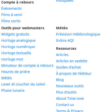
mosquées
Compte à rebours
Événements
Films à venir
Films sortis
Outils pour webmasters
Météo
Widgets gratuits
Prévision météorologique
Widget
Horloge analogique
Indice AQI
Widget
Horloge numérique
Ressources
Widget
Horloge textuelle
Articles
Widget
Horloge mot
Articles en vedette
Widget
Minuteur de compte à rebours
Guides d'achat
Widget
Heures de prière
À propos de l'éditeur
Widget
Météo
Blog
Widget
Lever et coucher du soleil
Nouveaux outils
Widget
Phase lunaire
Plus d'outils
About Time.now
Contact us
Terms & Privacy