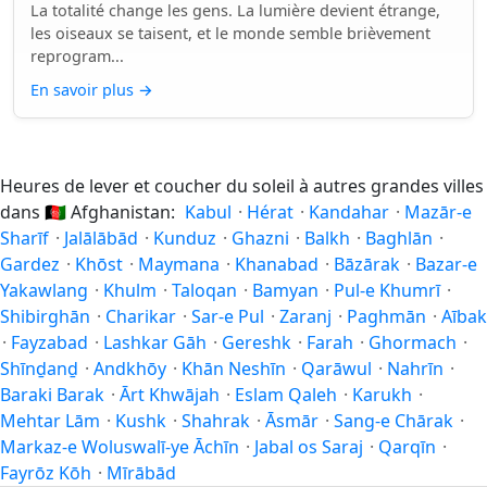
La totalité change les gens. La lumière devient étrange,
les oiseaux se taisent, et le monde semble brièvement
reprogram...
En savoir plus
→
Heures de lever et coucher du soleil à autres grandes villes
dans
🇦🇫
Afghanistan:
Kabul
·
Hérat
·
Kandahar
·
Mazār-e
Sharīf
·
Jalālābād
·
Kunduz
·
Ghazni
·
Balkh
·
Baghlān
·
Gardez
·
Khōst
·
Maymana
·
Khanabad
·
Bāzārak
·
Bazar-e
Yakawlang
·
Khulm
·
Taloqan
·
Bamyan
·
Pul-e Khumrī
·
Shibirghān
·
Charikar
·
Sar-e Pul
·
Zaranj
·
Paghmān
·
Aībak
·
Fayzabad
·
Lashkar Gāh
·
Gereshk
·
Farah
·
Ghormach
·
Shīnḏanḏ
·
Andkhōy
·
Khān Neshīn
·
Qarāwul
·
Nahrīn
·
Baraki Barak
·
Ārt Khwājah
·
Eslam Qaleh
·
Karukh
·
Mehtar Lām
·
Kushk
·
Shahrak
·
Āsmār
·
Sang-e Chārak
·
Markaz-e Woluswalī-ye Āchīn
·
Jabal os Saraj
·
Qarqīn
·
Fayrōz Kōh
·
Mīrābād