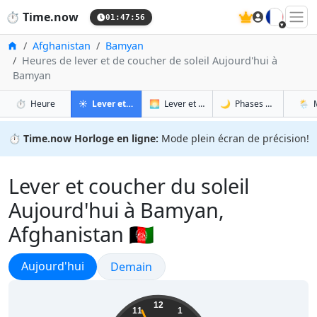
🇫🇷
⏱️
Time.now
01:47:57
Accueil
Afghanistan
Bamyan
Heures de lever et de coucher de soleil Aujourd'hui à
Bamyan
à Bamyan
à Bamyan
à Ba
à 
⏱️
Heure
☀️
Lever et coucher du soleil
🌅
Lever et coucher du soleil demain
🌙
Phases de la Lune
🌦️
⏱️
Time.now Horloge en ligne:
Mode plein écran de précision!
Lever et coucher du soleil
Aujourd'hui à Bamyan,
Afghanistan 🇦🇫
Lever et coucher du soleil
Aujourd'hui
Lever et coucher du soleil
Demain
06:17:57
12
11
1