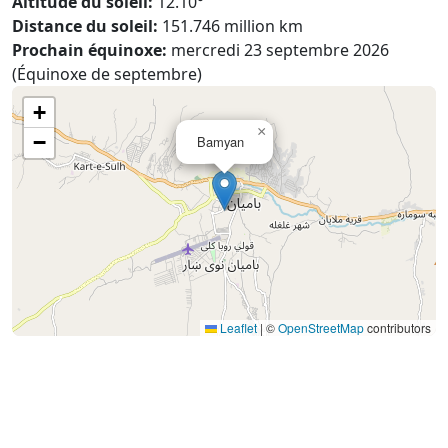
Altitude du soleil:
12.10°
Distance du soleil:
151.746 million km
Prochain équinoxe:
mercredi 23 septembre 2026
(Équinoxe de septembre)
+
×
−
Bamyan
Leaflet
|
©
OpenStreetMap
contributors