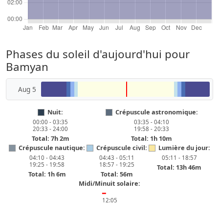
Phases du soleil d'aujourd'hui pour
Bamyan
Aug 5
Nuit:
Crépuscule astronomique:
00:00 - 03:35
03:35 - 04:10
20:33 - 24:00
19:58 - 20:33
Total: 7h 2m
Total: 1h 10m
Crépuscule nautique:
Crépuscule civil:
Lumière du jour:
04:10 - 04:43
04:43 - 05:11
05:11 - 18:57
19:25 - 19:58
18:57 - 19:25
Total: 13h 46m
Total: 1h 6m
Total: 56m
Midi/Minuit solaire:
━
12:05