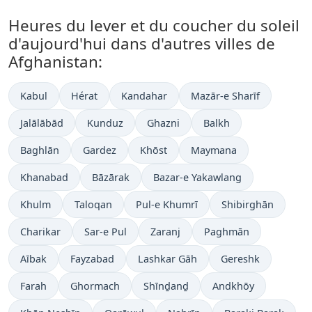
Heures du lever et du coucher du soleil
d'aujourd'hui dans d'autres villes de
Afghanistan:
Kabul
Hérat
Kandahar
Mazār-e Sharīf
Jalālābād
Kunduz
Ghazni
Balkh
Baghlān
Gardez
Khōst
Maymana
Khanabad
Bāzārak
Bazar-e Yakawlang
Khulm
Taloqan
Pul-e Khumrī
Shibirghān
Charikar
Sar-e Pul
Zaranj
Paghmān
Aībak
Fayzabad
Lashkar Gāh
Gereshk
Farah
Ghormach
Shīnḏanḏ
Andkhōy