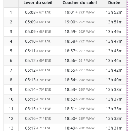
Lever du soleil
Coucher du soleil
Durée
1
05:08
19:01
13h 52m
67° ENE
293° WNW
↑
↑
2
05:09
19:00
13h 51m
68° ENE
292° WNW
↑
↑
3
05:09
18:59
13h 49m
68° ENE
292° WNW
↑
↑
4
05:10
18:58
13h 47m
68° ENE
292° WNW
↑
↑
5
05:11
18:57
13h 45m
68° ENE
291° WNW
↑
↑
6
05:12
18:56
13h 44m
69° ENE
291° WNW
↑
↑
7
05:12
18:55
13h 42m
69° ENE
291° WNW
↑
↑
8
05:13
18:54
13h 40m
70° ENE
290° WNW
↑
↑
9
05:14
18:53
13h 38m
70° ENE
290° WNW
↑
↑
10
05:15
18:52
13h 37m
70° ENE
290° WNW
↑
↑
11
05:15
18:51
13h 35m
71° ENE
289° WNW
↑
↑
12
05:16
18:50
13h 33m
71° ENE
289° WNW
↑
↑
13
05:17
18:49
13h 31m
71° ENE
288° WNW
↑
↑