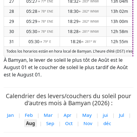
27
05:27
18:32
13h 04m
77° ENE
283° WNW
↑
↑
28
05:28
18:30
13h 02m
78° ENE
282° WNW
↑
↑
29
05:29
18:29
13h 00m
78° ENE
282° WNW
↑
↑
30
05:30
18:28
12h 58m
78° ENE
281° WNW
↑
↑
31
05:30
18:26
12h 55m
79° E
281° W
↑
↑
Todos los horarios están en hora local de Bamyan. L'heure d'été (DST) n'est 
À Bamyan, le lever de soleil le plus tôt de Août est le
August 01 et le coucher de soleil le plus tardif de Août
est le August 01.
Calendrier des levers/couchers du soleil pour
d'autres mois à Bamyan (2026) :
Jan
|
Feb
|
Mar
|
Apr
|
May
|
jui
|
Jul
|
Aug
|
Sep
|
Oct
|
Nov
|
déc