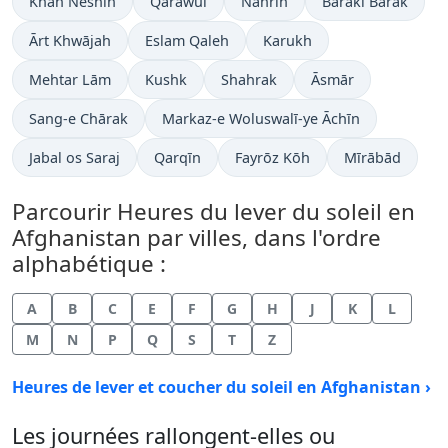
Khān Neshīn
Qarāwul
Nahrīn
Baraki Barak
Ārt Khwājah
Eslam Qaleh
Karukh
Mehtar Lām
Kushk
Shahrak
Āsmār
Sang-e Chārak
Markaz-e Woluswalī-ye Āchīn
Jabal os Saraj
Qarqīn
Fayrōz Kōh
Mīrābād
Parcourir Heures du lever du soleil en
Afghanistan par villes, dans l'ordre
alphabétique :
A
B
C
E
F
G
H
J
K
L
M
N
P
Q
S
T
Z
Heures de lever et coucher du soleil en Afghanistan ›
Les journées rallongent-elles ou