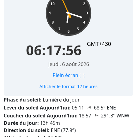
10
2
9
3
8
4
7
5
6
GMT+430
06:17:57
jeudi, 6 août 2026
⛶
Plein écran
Afficher le format 12 heures
Phase du soleil:
Lumière du jour
↑
Lever du soleil Aujourd'hui:
05:11
68.5° ENE
↑
Coucher du soleil Aujourd'hui:
18:57
291.3° WNW
Durée du jour:
13h 45m
Direction du soleil:
ENE (77.8°)