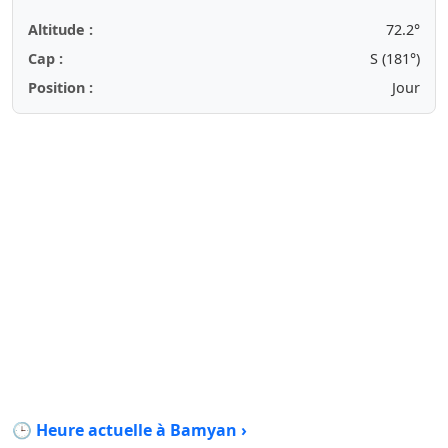
Altitude :
72.2°
Cap :
S (181°)
Position :
Jour
🕒 Heure actuelle à Bamyan ›