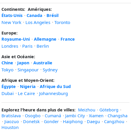
Continents:
Amériques:
États-Unis
·
Canada
·
Brésil
New York
·
Los Angeles
·
Toronto
Europe:
Royaume-Uni
·
Allemagne
·
France
Londres
·
Paris
·
Berlin
Asie et Océanie:
Chine
·
Japon
·
Australie
Tokyo
·
Singapour
·
Sydney
Afrique et Moyen-Orient:
Égypte
·
Nigeria
·
Afrique du Sud
Dubaï
·
Le Caire
·
Johannesburg
Explorez l'heure dans plus de villes:
Meizhou
·
Göteborg
·
Bratislava
·
Osogbo
·
Cumaná
·
Jambi City
·
Xiamen
·
Changsha
·
Jiaozuo
·
Donetsk
·
Gonder
·
Haiphong
·
Daegu
·
Cangzhou
·
Houston