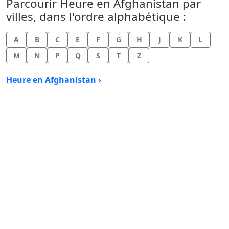
Parcourir Heure en Afghanistan par
villes, dans l'ordre alphabétique :
A
B
C
E
F
G
H
J
K
L
M
N
P
Q
S
T
Z
Heure en Afghanistan ›