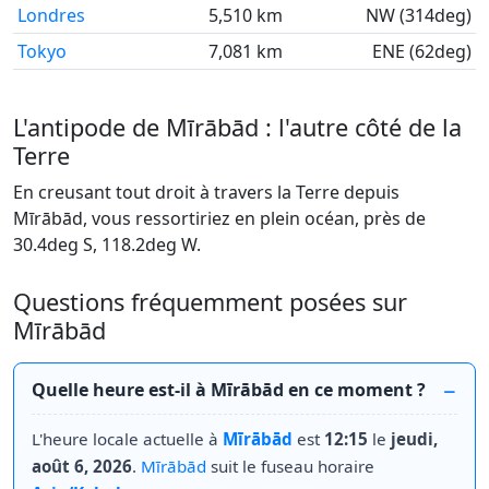
Londres
5,510 km
NW (314deg)
Tokyo
7,081 km
ENE (62deg)
L'antipode de Mīrābād : l'autre côté de la
Terre
En creusant tout droit à travers la Terre depuis
Mīrābād, vous ressortiriez en plein océan, près de
30.4deg S, 118.2deg W.
Questions fréquemment posées sur
Mīrābād
Quelle heure est-il à Mīrābād en ce moment ?
L'heure locale actuelle à
Mīrābād
est
12:15
le
jeudi,
août 6, 2026
.
Mīrābād
suit le fuseau horaire