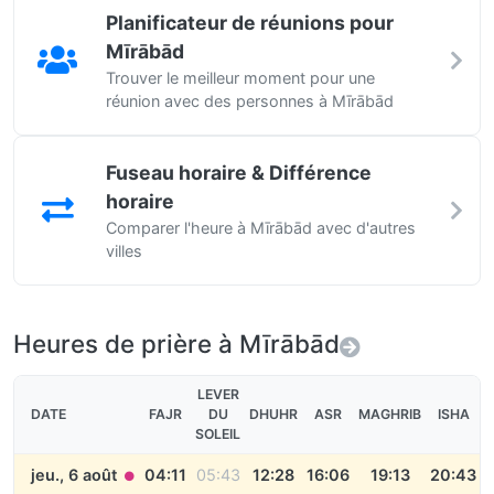
Planificateur de réunions pour
Mīrābād
Trouver le meilleur moment pour une
réunion avec des personnes à Mīrābād
Fuseau horaire & Différence
horaire
Comparer l'heure à Mīrābād avec d'autres
villes
Heures de prière à Mīrābād
LEVER
DATE
FAJR
DU
DHUHR
ASR
MAGHRIB
ISHA
SOLEIL
jeu., 6 août
04:11
05:43
12:28
16:06
19:13
20:43
●