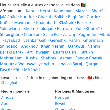
Heure actuelle à autres grandes villes dans
🇦🇫
Afghanistan:
Kabul
·
Hérat
·
Kandahar
·
Mazār-e Sharīf
·
Jalālābād
·
Kunduz
·
Ghazni
·
Balkh
·
Baghlān
·
Gardez
·
Khōst
·
Maymana
·
Khanabad
·
Bāzārak
·
Bazar-e
Yakawlang
·
Khulm
·
Taloqan
·
Bamyan
·
Pul-e Khumrī
·
Shibirghān
·
Charikar
·
Sar-e Pul
·
Zaranj
·
Paghmān
·
Aībak
·
Fayzabad
·
Lashkar Gāh
·
Gereshk
·
Farah
·
Ghormach
·
Shīnḏanḏ
·
Andkhōy
·
Khān Neshīn
·
Qarāwul
·
Nahrīn
·
Baraki Barak
·
Ārt Khwājah
·
Eslam Qaleh
·
Karukh
·
Mehtar Lām
·
Kushk
·
Shahrak
·
Āsmār
·
Sang-e Chārak
·
Markaz-e Woluswalī-ye Āchīn
·
Jabal os Saraj
·
Qarqīn
·
Fayrōz Kōh
·
Mīrābād
Heure actuelle à cities in neighbouring countries:
🇨🇳
China:
Shanghai
Heure mondiale
Horloges & Minuteries
Afrique
Horloge
Asie
Réveil
Europe
Chronomètre