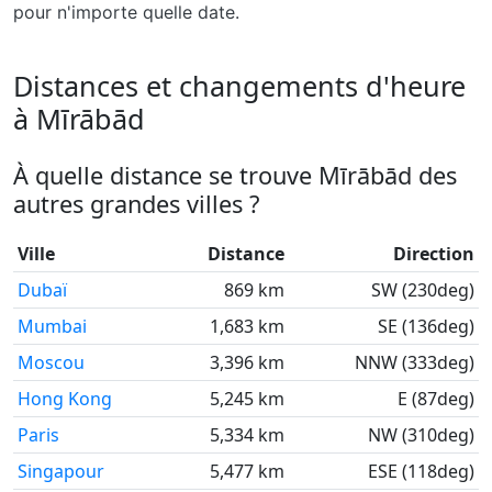
pour n'importe quelle date.
Distances et changements d'heure
à Mīrābād
À quelle distance se trouve Mīrābād des
autres grandes villes ?
Ville
Distance
Direction
Dubaï
869 km
SW (230deg)
Mumbai
1,683 km
SE (136deg)
Moscou
3,396 km
NNW (333deg)
Hong Kong
5,245 km
E (87deg)
Paris
5,334 km
NW (310deg)
Singapour
5,477 km
ESE (118deg)