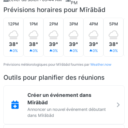
PM
Prévisions horaires pour Mīrābād
12PM
1PM
2PM
3PM
4PM
5PM
38°
38°
39°
39°
39°
38°
0%
0%
0%
0%
0%
0%
Prévisions météorologiques pour Mīrābād fournies par
Weather.now
Outils pour planifier des réunions
Créer un événement dans
Mīrābād
Annoncer un nouvel événement débutant
dans Mīrābād