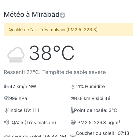
Météo à Mīrābād
Qualité de l'air: Très malsain (PM2.5: 226.3)
38°C
Ressenti 27°C. Tempête de sable sévère
🌬️
💧
47 km/h NW
11% Humidité
🧭
👁️
999 hPa
0.8 km Visibilité
☀️
🌡️
Indice UV: 11.1
Point de rosée: 3°C
💨
😷
IQA: 5 (Très malsain)
PM2.5: 226.3 µg/m³
Coucher du soleil : 07:13
🌅
🌇
Lever du soleil : 05:44 AM