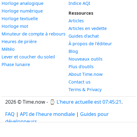
Widget
Horloge analogique
Indice AQI
Widget
Horloge numérique
Ressources
Widget
Horloge textuelle
Articles
Widget
Horloge mot
Articles en vedette
Widget
Minuteur de compte à rebours
Guides d'achat
Widget
Heures de prière
À propos de l'éditeur
Widget
Météo
Blog
Widget
Lever et coucher du soleil
Nouveaux outils
Widget
Phase lunaire
Plus d'outils
About Time.now
Contact us
Terms & Privacy
2026 © Time.now - ⌚
L'heure actuelle est 07:45:22
.
FAQ
|
API de l'heure mondiale
|
Guides pour
développeurs