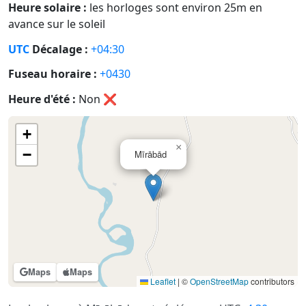
Heure solaire :
les horloges sont environ 25m en
avance sur le soleil
UTC
Décalage :
+04:30
Fuseau horaire :
+0430
Heure d'été :
Non
❌
+
×
−
Mīrābād
Maps
Maps
Leaflet
|
©
OpenStreetMap
contributors