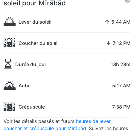
soleil pour Mīrābād
🌅
↑
Lever du soleil
5:44 AM
🌇
↓
Coucher du soleil
7:12 PM
⏳
Durée du jour
13h 28m
🌄
Aube
5:17 AM
🌆
Crépuscule
7:38 PM
Voir les détails passés et futurs
heures de lever,
coucher et crépuscule pour Mīrābād
. Suivez les heures