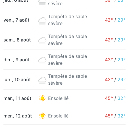
jeu., 6 août
39°
/
28°
sévère
Tempête de sable
ven., 7 août
42°
/
29°
sévère
Tempête de sable
sam., 8 août
42°
/
29°
sévère
Tempête de sable
dim., 9 août
43°
/
29°
sévère
Tempête de sable
lun., 10 août
43°
/
29°
sévère
mar., 11 août
Ensoleillé
45°
/
32°
mer., 12 août
Ensoleillé
45°
/
32°