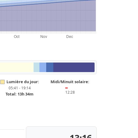
Lumière du jour:
Midi/Minuit solaire:
05:41 - 19:14
━
12:28
Total: 13h 34m
13:16