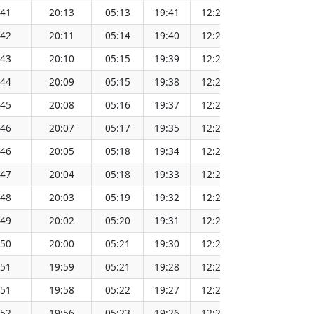
:41
20:13
05:13
19:41
12:27
1
:42
20:11
05:14
19:40
12:27
1
:43
20:10
05:15
19:39
12:27
1
:44
20:09
05:15
19:38
12:27
1
:45
20:08
05:16
19:37
12:27
1
:46
20:07
05:17
19:35
12:26
1
:46
20:05
05:18
19:34
12:26
1
:47
20:04
05:18
19:33
12:26
1
:48
20:03
05:19
19:32
12:26
1
:49
20:02
05:20
19:31
12:26
1
:50
20:00
05:21
19:30
12:25
1
:51
19:59
05:21
19:28
12:25
1
:51
19:58
05:22
19:27
12:25
1
:52
19:56
05:23
19:26
12:25
1