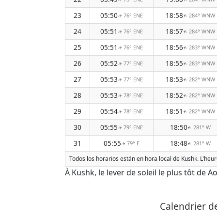
23
05:50
18:58
76° ENE
284° WNW
↑
↑
24
05:51
18:57
76° ENE
284° WNW
↑
↑
25
05:51
18:56
76° ENE
283° WNW
↑
↑
26
05:52
18:55
77° ENE
283° WNW
↑
↑
27
05:53
18:53
77° ENE
282° WNW
↑
↑
28
05:53
18:52
78° ENE
282° WNW
↑
↑
29
05:54
18:51
78° ENE
282° WNW
↑
↑
30
05:55
18:50
79° ENE
281° W
↑
↑
31
05:55
18:48
79° E
281° W
↑
↑
Todos los horarios están en hora local de Kushk. L'heur
À Kushk, le lever de soleil le plus tôt de 
Calendrier de