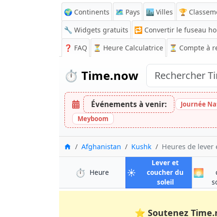
🌍 Continents
🗺️ Pays
🏙️ Villes
🏆 Classem
🔧 Widgets gratuits
🔁
Convertir le fuseau ho
❓
FAQ
⏳ Heure Calculatrice
⏳
Compte à r
⏱️
Time.now
Événements à venir:
Journée Na
Meyboom
Accueil
Afghanistan
Kushk
Heures de lever 
Lever et
⏱️
☀️
🌅
à Kushk
Heure
coucher du
à Kushk
soleil
s
⭐
Soutenez Time.