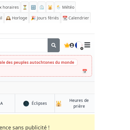
x horaires
⏳
🔡
⏲️
🕌
🌦️ Météo
il
🕰️
Horloge
🎉
Jours fériés
📆
Calendrier
🇫🇷
nale des peuples autochtones du monde
📅
Heures de
🌑
🕌
à Kushk
à Kushk
QA
Éclipses
à Kushk
prière
nce sans publicité !