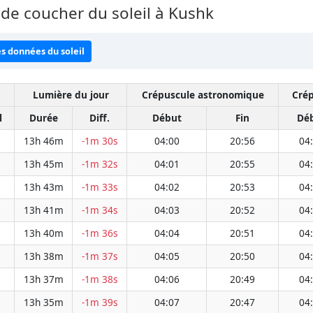
 de coucher du soleil à Kushk
es données du soleil
Lumière du jour
Crépuscule astronomique
Crép
l
Durée
Diff.
Début
Fin
Dé
13h 46m
-1m 30s
04:00
20:56
04
13h 45m
-1m 32s
04:01
20:55
04
13h 43m
-1m 33s
04:02
20:53
04
13h 41m
-1m 34s
04:03
20:52
04
13h 40m
-1m 36s
04:04
20:51
04
13h 38m
-1m 37s
04:05
20:50
04
13h 37m
-1m 38s
04:06
20:49
04
13h 35m
-1m 39s
04:07
20:47
04