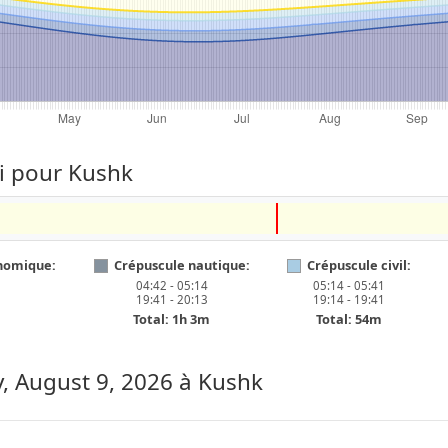
ui pour Kushk
nomique:
Crépuscule nautique:
Crépuscule civil:
04:42 - 05:14
05:14 - 05:41
19:41 - 20:13
19:14 - 19:41
m
Total: 1h 3m
Total: 54m
, August 9, 2026
à Kushk