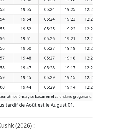
:53
19:55
05:24
19:25
12:24
1
:54
19:54
05:24
19:23
12:24
1
:55
19:52
05:25
19:22
12:24
1
:56
19:51
05:26
19:21
12:24
1
:56
19:50
05:27
19:19
12:23
1
:57
19:48
05:27
19:18
12:23
1
:58
19:47
05:28
19:17
12:23
1
:59
19:45
05:29
19:15
12:22
1
:00
19:44
05:29
19:14
12:22
1
acción atmosférica y se basan en el calendario gregoriano. La fecha de hoy está
d
lus tardif de Août est le August 01.
Kushk (2026) :