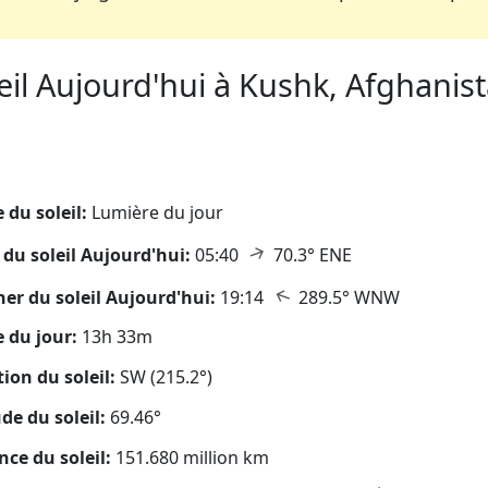
il Aujourd'hui à Kushk, Afghanista
eil
 du soleil:
Lumière du jour
↑
 du soleil Aujourd'hui:
05:40
70.3° ENE
↑
er du soleil Aujourd'hui:
19:14
289.5° WNW
 du jour:
13h 33m
tion du soleil:
SW (215.2°)
ude du soleil:
69.46°
nce du soleil:
151.680 million km