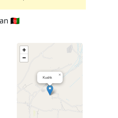
n 🇦🇫
+
−
×
Kushk