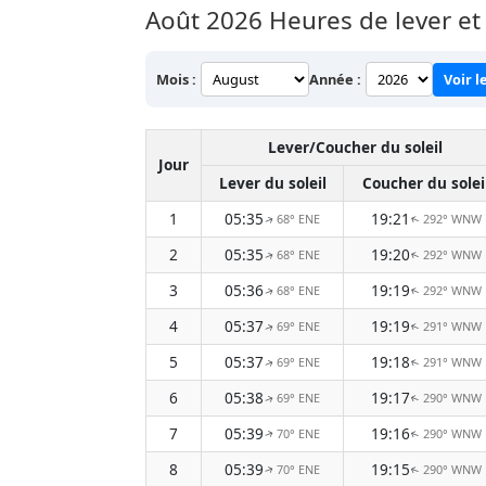
Août 2026
Heures de lever et
Mois :
Année :
Voir l
Lever/Coucher du soleil
Jour
Lever du soleil
Coucher du solei
1
05:35
19:21
68° ENE
292° WNW
↑
↑
2
05:35
19:20
68° ENE
292° WNW
↑
↑
3
05:36
19:19
68° ENE
292° WNW
↑
↑
4
05:37
19:19
69° ENE
291° WNW
↑
↑
5
05:37
19:18
69° ENE
291° WNW
↑
↑
6
05:38
19:17
69° ENE
290° WNW
↑
↑
7
05:39
19:16
70° ENE
290° WNW
↑
↑
8
05:39
19:15
70° ENE
290° WNW
↑
↑