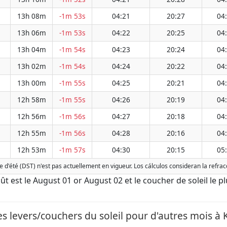
13h 08m
-1m 53s
04:21
20:27
04
13h 06m
-1m 53s
04:22
20:25
04
13h 04m
-1m 54s
04:23
20:24
04
13h 02m
-1m 54s
04:24
20:22
04
13h 00m
-1m 55s
04:25
20:21
04
12h 58m
-1m 55s
04:26
20:19
04
12h 56m
-1m 56s
04:27
20:18
04
12h 55m
-1m 56s
04:28
20:16
04
12h 53m
-1m 57s
04:30
20:15
05
e d'été (DST) n'est pas actuellement en vigueur. Los cálculos consideran la refr
Août est le August 01 or August 02 et le coucher de soleil le p
s levers/couchers du soleil pour d'autres mois à 