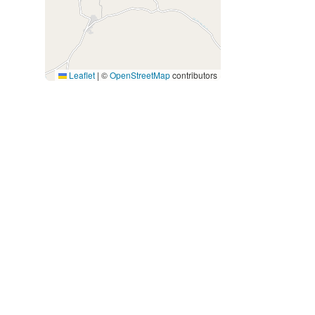
Leaflet
|
©
OpenStreetMap
contributors