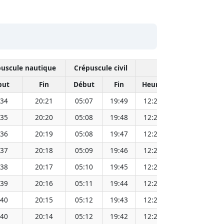
uscule nautique
Crépuscule civil
Midi sola
but
Fin
Début
Fin
Heure
Distance Sole
:34
20:21
05:07
19:49
12:28
1
:35
20:20
05:08
19:48
12:28
1
:36
20:19
05:08
19:47
12:28
1
:37
20:18
05:09
19:46
12:28
1
:38
20:17
05:10
19:45
12:28
1
:39
20:16
05:11
19:44
12:28
1
:40
20:15
05:12
19:43
12:28
1
:40
20:14
05:12
19:42
12:27
1