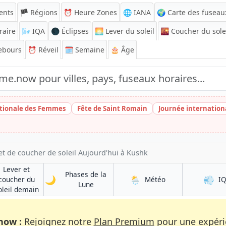
ents
🏴 Régions
⏰
Heure Zones
🌐 IANA
🌍 Carte des fuseau
raire
🌬️
IQA
🌑 Éclipses
🌅
Lever du soleil
🌇
Coucher du sole
ebours
⏰
Réveil
🗓️ Semaine
🎂 Âge
tionale des Femmes
Fête de Saint Romain
Journée internatio
et de coucher de soleil Aujourd'hui à Kushk
Lever et
Phases de la
🌙
🌦️
💨
à Kushk
coucher du
Météo
I
à Kushk
Lune
à Kushk
oleil demain
now :
Rejoignez notre
Plan Premium
pour une expérie