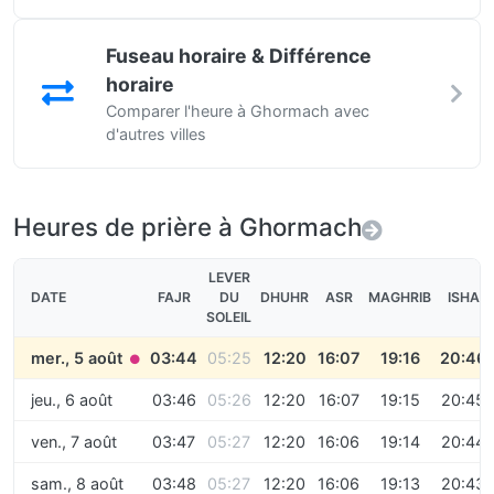
Fuseau horaire & Différence
horaire
Comparer l'heure à Ghormach avec
d'autres villes
Heures de prière à Ghormach
LEVER
DATE
FAJR
DU
DHUHR
ASR
MAGHRIB
ISHA
SOLEIL
mer., 5 août
03:44
05:25
12:20
16:07
19:16
20:46
●
jeu., 6 août
03:46
05:26
12:20
16:07
19:15
20:45
ven., 7 août
03:47
05:27
12:20
16:06
19:14
20:44
sam., 8 août
03:48
05:27
12:20
16:06
19:13
20:43