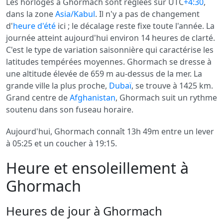
Les horloges à Ghormach sont réglées sur UTC
+4:30
,
dans la zone
Asia/Kabul
. Il n'y a pas de changement
d'
heure d'été
ici ; le décalage reste fixe toute l'année. La
journée atteint aujourd'hui environ 14 heures de clarté.
C'est le type de variation saisonnière qui caractérise les
latitudes tempérées moyennes. Ghormach se dresse à
une altitude élevée de 659 m au-dessus de la mer. La
grande ville la plus proche,
Dubaï
, se trouve à 1425 km.
Grand centre de
Afghanistan
, Ghormach suit un rythme
soutenu dans son fuseau horaire.
Aujourd'hui, Ghormach connaît 13h 49m entre un lever
à 05:25 et un coucher à 19:15.
Heure et ensoleillement à
Ghormach
Heures de jour à Ghormach