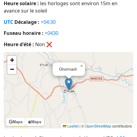
Heure solaire :
les horloges sont environ 15m en
avance sur le soleil
UTC
Décalage :
+04:30
Fuseau horaire :
+0430
Heure d'été :
Non
❌
+
×
−
Ghormach
Maps
Maps
Leaflet
|
©
OpenStreetMap
contributors