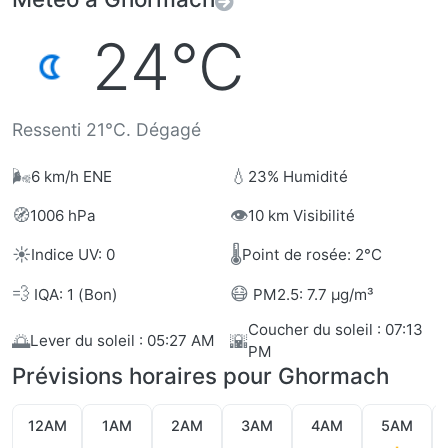
24°C
Ressenti 21°C. Dégagé
🌬️
💧
6 km/h ENE
23% Humidité
🧭
👁️
1006 hPa
10 km Visibilité
☀️
🌡️
Indice UV: 0
Point de rosée: 2°C
💨
😷
IQA: 1 (Bon)
PM2.5: 7.7 µg/m³
Coucher du soleil : 07:13
🌅
🌇
Lever du soleil : 05:27 AM
PM
Prévisions horaires pour Ghormach
12AM
1AM
2AM
3AM
4AM
5AM