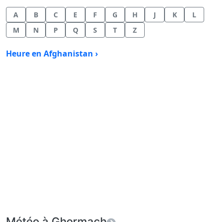
A
B
C
E
F
G
H
J
K
L
M
N
P
Q
S
T
Z
Heure en Afghanistan ›
Météo à Ghormach