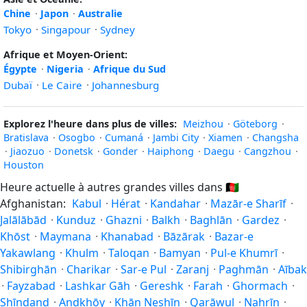
Chine
·
Japon
·
Australie
Tokyo
·
Singapour
·
Sydney
Afrique et Moyen-Orient:
Égypte
·
Nigeria
·
Afrique du Sud
Dubaï
·
Le Caire
·
Johannesburg
Explorez l'heure dans plus de villes:
Meizhou
·
Göteborg
·
Bratislava
·
Osogbo
·
Cumaná
·
Jambi City
·
Xiamen
·
Changsha
·
Jiaozuo
·
Donetsk
·
Gonder
·
Haiphong
·
Daegu
·
Cangzhou
·
Houston
Heure actuelle à autres grandes villes dans
🇦🇫
Afghanistan:
Kabul
·
Hérat
·
Kandahar
·
Mazār-e Sharīf
·
Jalālābād
·
Kunduz
·
Ghazni
·
Balkh
·
Baghlān
·
Gardez
·
Khōst
·
Maymana
·
Khanabad
·
Bāzārak
·
Bazar-e
Yakawlang
·
Khulm
·
Taloqan
·
Bamyan
·
Pul-e Khumrī
·
Shibirghān
·
Charikar
·
Sar-e Pul
·
Zaranj
·
Paghmān
·
Aībak
·
Fayzabad
·
Lashkar Gāh
·
Gereshk
·
Farah
·
Ghormach
·
Shīnḏanḏ
·
Andkhōy
·
Khān Neshīn
·
Qarāwul
·
Nahrīn
·