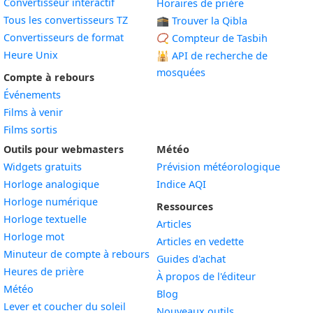
Convertisseur interactif
Horaires de prière
Tous les convertisseurs TZ
🕋 Trouver la Qibla
Convertisseurs de format
📿 Compteur de Tasbih
Heure Unix
🕌
API de recherche de
mosquées
Compte à rebours
Événements
Films à venir
Films sortis
Outils pour webmasters
Météo
Widgets gratuits
Prévision météorologique
Widget
Horloge analogique
Indice AQI
Widget
Horloge numérique
Ressources
Widget
Horloge textuelle
Articles
Widget
Horloge mot
Articles en vedette
Widget
Minuteur de compte à rebours
Guides d'achat
Widget
Heures de prière
À propos de l'éditeur
Widget
Météo
Blog
Widget
Lever et coucher du soleil
Nouveaux outils