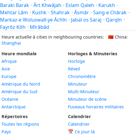
Baraki Barak
·
Ārt Khwājah
·
Eslam Qaleh
·
Karukh
·
Mehtar Lām
·
Kushk
·
Shahrak
·
Āsmār
·
Sang-e Chārak
·
Markaz-e Woluswalī-ye Āchīn
·
Jabal os Saraj
·
Qarqīn
·
Fayrōz Kōh
·
Mīrābād
Heure actuelle à cities in neighbouring countries:
🇨🇳
China:
Shanghai
Heure mondiale
Horloges & Minuteries
Afrique
Horloge
Asie
Réveil
Europe
Chronomètre
Amérique du Nord
Minuteur
Amérique du Sud
Multi-Minuteur
Océanie
Minuteur de scène
Antarctique
Fuseaux horaires militaires
Répertoires
Calendrier
Toutes les régions
Calendrier
Pays
📅
Ce jour-là