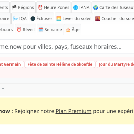
ents
🏴 Régions
⏰
Heure Zones
🌐 IANA
🌍 Carte des fuseau
raire
🌬️
IQA
🌑 Éclipses
🌅
Lever du soleil
🌇
Coucher du sole
ebours
⏰
Réveil
🗓️ Semaine
🎂 Âge
int Germain
Fête de Sainte Hélène de Skoefde
Jour du Martyre 
h T
now :
Rejoignez notre
Plan Premium
pour une expérie