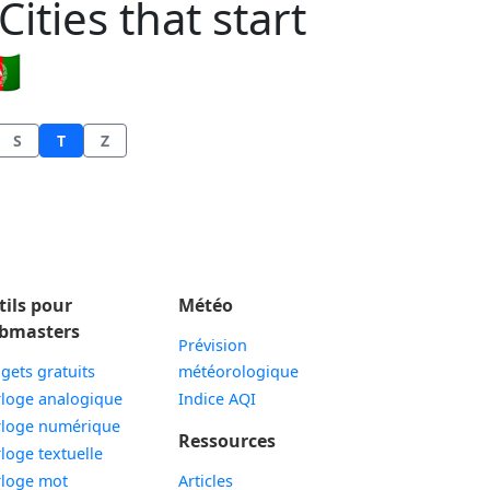
ities that start
🇫
S
T
Z
tils pour
Météo
bmasters
Prévision
gets gratuits
météorologique
Widget
loge analogique
Indice AQI
Widget
loge numérique
Ressources
Widget
loge textuelle
Widget
loge mot
Articles