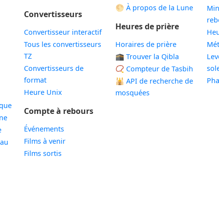
🌕 À propos de la Lune
Min
Convertisseurs
reb
Heures de prière
Convertisseur interactif
Heu
Tous les convertisseurs
Horaires de prière
Mé
TZ
🕋 Trouver la Qibla
Lev
Convertisseurs de
sole
📿 Compteur de Tasbih
format
Pha
🕌
API de recherche de
Heure Unix
mosquées
ique
Compte à rebours
ne
Événements
e
Films à venir
eau
Films sortis