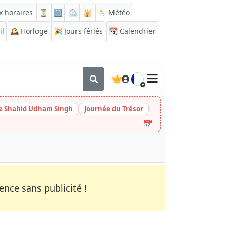
x horaires
⏳
🔡
⏲️
🕌
🌦️ Météo
il
🕰️
Horloge
🎉
Jours fériés
📆
Calendrier
🇫🇷
de Shahid Udham Singh
Journée du Trésor
📅
nce sans publicité !