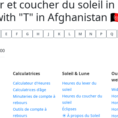
 et coucher du soleil in C
ith "T" in Afghanistan 🇦
E
F
G
H
J
K
L
M
N
P
Q
:00
Calculatrices
Soleil & Lune
Ou
we
Calculateur d'Heures
Heures du lever du
soleil
Wid
Calculatrices d'âge
Heures du coucher du
Hor
Minuteries de compte à
soleil
rebours
Hor
Éclipses
Outils de compte à
Hor
rebours
☀️ À propos du Soleil
Hor