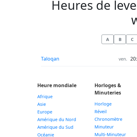
Heures de lever
w
A
B
C
Heures de lever et coucher du soleil in
Taloqan
20
ven.
Heure mondiale
Horloges &
Minuteries
Afrique
Horloge
Asie
Réveil
Europe
Chronomètre
Amérique du Nord
Minuteur
Amérique du Sud
Multi-Minuteur
Océanie