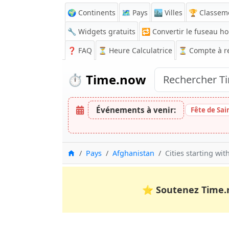
🌍 Continents
🗺️ Pays
🏙️ Villes
🏆 Classem
🔧 Widgets gratuits
🔁
Convertir le fuseau ho
❓
FAQ
⏳ Heure Calculatrice
⏳
Compte à r
⏱️
Time.now
Événements à venir:
Fête de Sa
Accueil
Pays
Afghanistan
Cities starting wit
⭐
Soutenez Time.