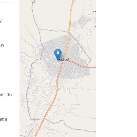
y
lus
her du
et à