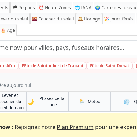
ents
🏴 Régions
⏰
Heure Zones
🌐 IANA
🌍 Carte des fuseau
ever du soleil
🌇
Coucher du soleil
🕰️
Horloge
🎉
Jours fériés
🎂 Âge
nte Afra
Fête de Saint Albert de Trapani
Fête de Saint Donat
ère aujourd'hui
Lever et
Phases de la
🌙
🌦️
💨
à Andkhōy
coucher du
Météo
I
à Andkhōy
Lune
à Andkhōy
oleil demain
now :
Rejoignez notre
Plan Premium
pour une expérie