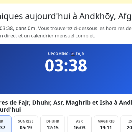
miques aujourd'hui à Andkhōy, Afgh
à 03:38, dans 0m.
Vous trouverez ci-dessous les horaires de 
n direct et un calendrier mensuel complet.
UPCOMING: 🌌 FAJR
03:38
es de Fajr, Dhuhr, Asr, Maghrib et Isha à An
urd'hui
JR
SUNRISE
DHUHR
ASR
MAGHRIB
I
:37
05:19
12:15
16:03
19:11
20