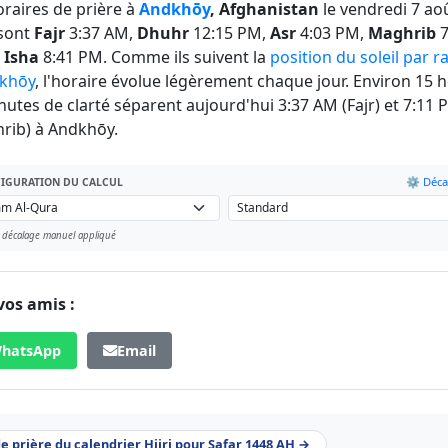
oraires de prière à
Andkhōy
, Afghanistan
le vendredi 7 ao
sont
Fajr
3:37 AM,
Dhuhr
12:15 PM,
Asr
4:03 PM,
Maghrib
7
t
Isha
8:41 PM. Comme ils suivent la
position du soleil par r
khōy
, l'horaire évolue légèrement chaque jour. Environ 15 
nutes de clarté séparent aujourd'hui 3:37 AM (Fajr) et 7:11 
rib) à Andkhōy.
⚙️ Déca
IGURATION DU CALCUL
 décalage manuel appliqué
vos amis :
hatsApp
Email
de prière du calendrier Hijri pour Safar 1448 AH →