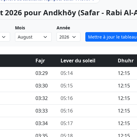
t 2026 pour Andkhōy (Safar - Rabi Al
Mois
Année
Mettre à jour le tableau
Fajr
Lever du soleil
Dhuhr
03:29
05:14
12:15
03:30
05:15
12:15
03:32
05:16
12:15
03:33
05:16
12:15
03:34
05:17
12:15
03:35
05:18
12:15