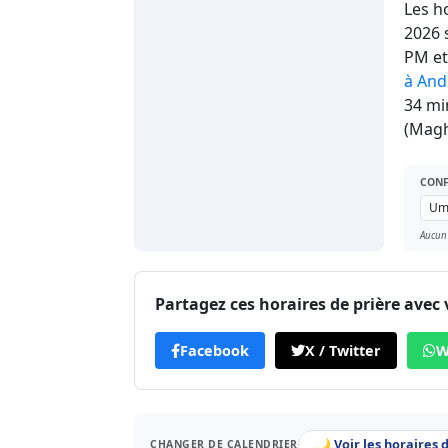
Les h
2026 
PM e
à And
34 mi
(Magh
CONF
Aucun
Partagez ces horaires de prière avec 
Facebook
X / Twitter
W
🌙 Voir les horaires 
CHANGER DE CALENDRIER