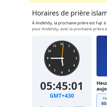
Horaires de prière isla
À Andkhōy, la prochaine prière est Fajr 
pour Andkhōy, avec la prochaine prière e
12
11
1
10
2
9
3
8
4
7
5
6
05:45:02
Heur
aujo
GMT+430
FA
03