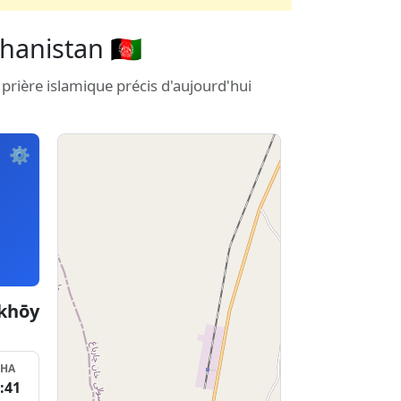
anistan 🇦🇫
prière islamique précis d'aujourd'hui
⚙️
dkhōy
SHA
:41