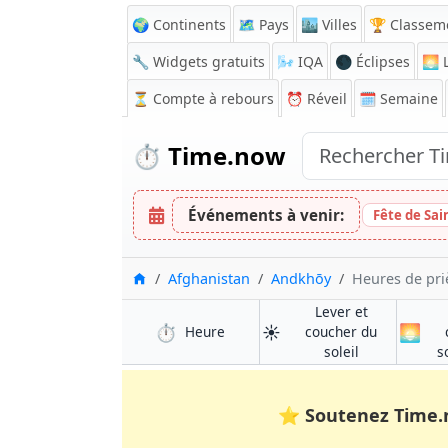
🌍 Continents
🗺️ Pays
🏙️ Villes
🏆 Classem
🔧 Widgets gratuits
🌬️
IQA
🌑 Éclipses
🌅
L
⏳
Compte à rebours
⏰
Réveil
🗓️ Semaine
⏱️
Time.now
Événements à venir:
Fête de Sai
Accueil
Afghanistan
Andkhōy
Heures de pri
Lever et
⏱️
☀️
🌅
à Andkhōy
Heure
coucher du
à Andkhōy
soleil
s
⭐
Soutenez Time.