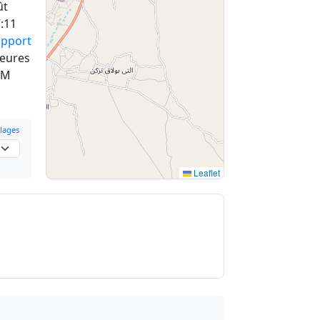
ût
:11
apport
heures
PM
lages
Leaflet