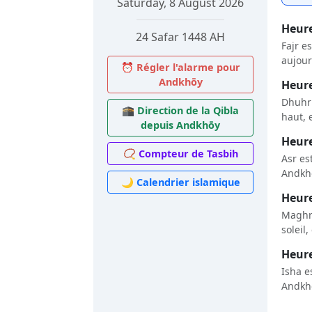
Saturday, 8 August 2026
Heure
24 Safar 1448 AH
Fajr e
aujour
⏰ Régler l'alarme pour
Andkhōy
Heure
Dhuhr 
🕋 Direction de la Qibla
haut, 
depuis Andkhōy
Heure
📿 Compteur de Tasbih
Asr es
Andkhō
🌙 Calendrier islamique
Heure
Maghri
soleil
Heure
Isha e
Andkhō