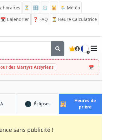
x horaires
⏳
🔡
⏲️
🕌
🌦️ Météo
📆
Calendrier
❓
FAQ
⏳ Heure Calculatrice
🇫🇷
📅
Jour des Martyrs Assyriens
Heures de
🌑
🕌
à Andkhōy
à Andkhōy
QA
Éclipses
à Andkhōy
prière
nce sans publicité !