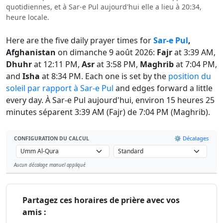
quotidiennes, et à Sar-e Pul aujourd'hui elle a lieu à 20:34,
heure locale.
Here are the five daily prayer times for
Sar-e Pul
,
Afghanistan
on dimanche 9 août 2026:
Fajr
at 3:39 AM,
Dhuhr
at 12:11 PM,
Asr
at 3:58 PM,
Maghrib
at 7:04 PM,
and
Isha
at 8:34 PM. Each one is set by the
position du
soleil par rapport à Sar-e Pul
and edges forward a little
every day. À Sar-e Pul aujourd'hui, environ 15 heures 25
minutes séparent 3:39 AM (Fajr) de 7:04 PM (Maghrib).
⚙️ Décalages
CONFIGURATION DU CALCUL
Aucun décalage manuel appliqué
Leaflet
Partagez ces horaires de prière avec vos
amis :