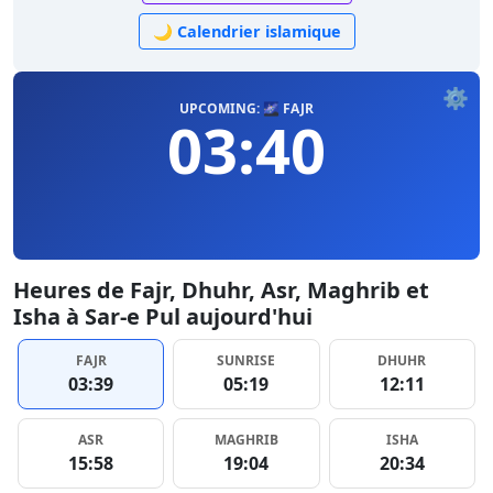
🌙 Calendrier islamique
⚙️
UPCOMING: 🌌 FAJR
03:40
Heures de Fajr, Dhuhr, Asr, Maghrib et
Isha à Sar-e Pul aujourd'hui
FAJR
SUNRISE
DHUHR
03:39
05:19
12:11
ASR
MAGHRIB
ISHA
15:58
19:04
20:34