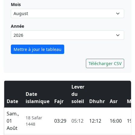
Mois
Année
Mettre à jour le tableau
Télécharger CSV
Lever
Date
du
Date
islamique
Fajr
soleil
Dhuhr
Asr
Ma
Sam.,
18 Safar
01
03:29
05:12
12:12
16:00
19:
1448
Août