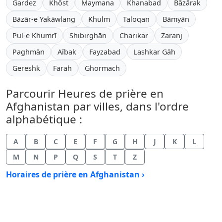
Gardez
Khōst
Maymana
Khanabad
Bāzārak
Bāzār-e Yakāwlang
Khulm
Taloqan
Bāmyān
Pul-e Khumrī
Shibirghān
Charikar
Zaranj
Paghmān
Aībak
Fayzabad
Lashkar Gāh
Gereshk
Farah
Ghormach
Parcourir Heures de prière en
Afghanistan par villes, dans l'ordre
alphabétique :
A
B
C
E
F
G
H
J
K
L
M
N
P
Q
S
T
Z
Horaires de prière en Afghanistan ›