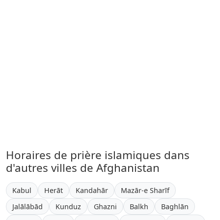
Horaires de prière islamiques dans
d'autres villes de Afghanistan
Kabul
Herāt
Kandahār
Mazār-e Sharīf
Jalālābād
Kunduz
Ghazni
Balkh
Baghlān