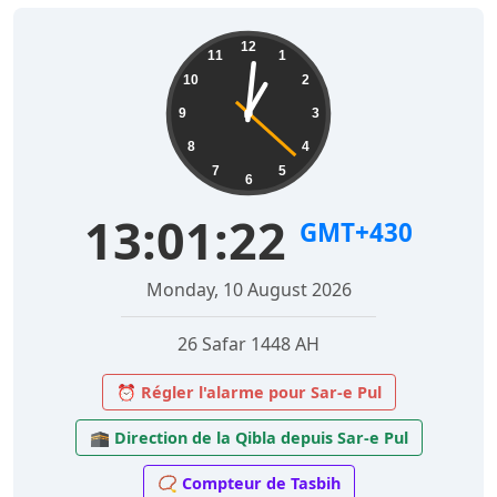
12
11
1
10
2
9
3
8
4
7
5
6
13:01:23
GMT+430
Monday, 10 August 2026
26 Safar 1448 AH
⏰ Régler l'alarme pour Sar-e Pul
🕋 Direction de la Qibla depuis Sar-e Pul
📿 Compteur de Tasbih