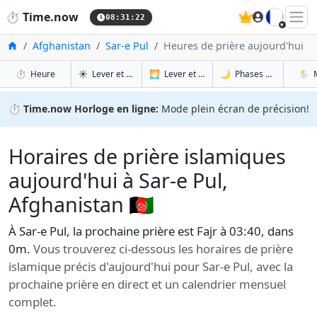
🇫🇷
⏱️
Time.now
08:31:23
Accueil
Afghanistan
Sar-e Pul
Heures de prière aujourd'hui
à Sar-e Pul
à Sar-e Pul
à Sar
à S
⏱️
Heure
☀️
Lever et coucher du soleil
🌅
Lever et coucher du soleil demain
🌙
Phases de la Lune
🌦️
⏱️
Time.now Horloge en ligne:
Mode plein écran de précision!
Horaires de prière islamiques
aujourd'hui à Sar-e Pul,
Afghanistan 🇦🇫
À Sar-e Pul, la prochaine prière est Fajr à 03:40, dans
0m.
Vous trouverez ci-dessous les horaires de prière
islamique précis d'aujourd'hui pour Sar-e Pul, avec la
prochaine prière en direct et un calendrier mensuel
complet.