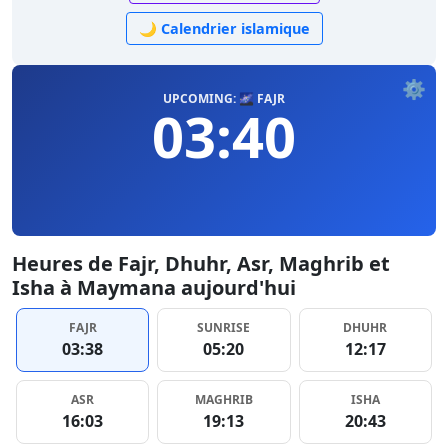
🌙 Calendrier islamique
⚙️
UPCOMING: 🌌 FAJR
03:40
Heures de Fajr, Dhuhr, Asr, Maghrib et
Isha à Maymana aujourd'hui
FAJR
SUNRISE
DHUHR
03:38
05:20
12:17
ASR
MAGHRIB
ISHA
16:03
19:13
20:43