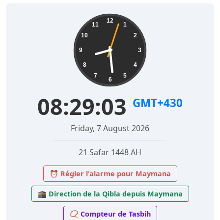
12
11
1
10
2
9
3
8
4
7
5
6
08:29:04
GMT+430
Friday, 7 August 2026
21 Safar 1448 AH
⏰ Régler l'alarme pour Maymana
🕋 Direction de la Qibla depuis Maymana
📿 Compteur de Tasbih