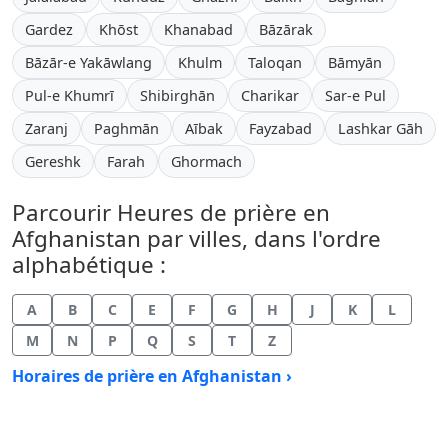
Gardez
Khōst
Khanabad
Bāzārak
Bāzār-e Yakāwlang
Khulm
Taloqan
Bāmyān
Pul-e Khumrī
Shibirghān
Charikar
Sar-e Pul
Zaranj
Paghmān
Aībak
Fayzabad
Lashkar Gāh
Gereshk
Farah
Ghormach
Parcourir Heures de prière en
Afghanistan par villes, dans l'ordre
alphabétique :
A
B
C
E
F
G
H
J
K
L
M
N
P
Q
S
T
Z
Horaires de prière en Afghanistan ›