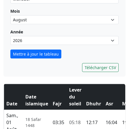
Mois
Année
Mettre à jour le tableau
Télécharger CSV
Lever
Date
du
Date
islamique
Fajr
soleil
Dhuhr
Asr
Ma
Sam.,
18 Safar
01
03:35
05:18
12:17
16:04
19:
1448