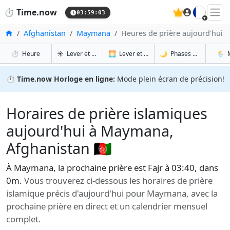
🇫🇷
⏱️
Time.now
03:59:04
Accueil
Afghanistan
Maymana
Heures de prière aujourd'hui
à Maymana
à Maymana
à Ma
à 
⏱️
Heure
☀️
Lever et coucher du soleil
🌅
Lever et coucher du soleil demain
🌙
Phases de la Lune
🌦️
⏱️
Time.now Horloge en ligne:
Mode plein écran de précision!
Horaires de prière islamiques
aujourd'hui à Maymana,
Afghanistan 🇦🇫
À Maymana, la prochaine prière est Fajr à 03:40, dans
0m.
Vous trouverez ci-dessous les horaires de prière
islamique précis d'aujourd'hui pour Maymana, avec la
prochaine prière en direct et un calendrier mensuel
complet.