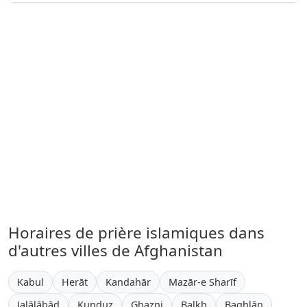
Horaires de prière islamiques dans
d'autres villes de Afghanistan
Kabul
Herāt
Kandahār
Mazār-e Sharīf
Jalālābād
Kunduz
Ghazni
Balkh
Baghlān