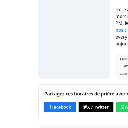
Here 
mercr
PM,
M
posit
every
aujou
CONF
Aucun
Partagez ces horaires de prière avec 
Facebook
X / Twitter
W