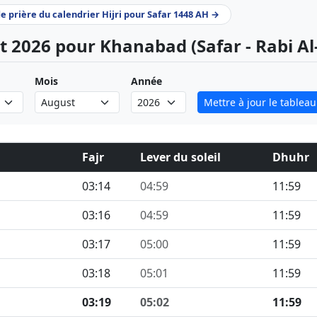
de prière du calendrier Hijri pour Safar 1448 AH →
t 2026 pour Khanabad (Safar - Rabi A
Mois
Année
Mettre à jour le tableau
Fajr
Lever du soleil
Dhuhr
03:14
04:59
11:59
03:16
04:59
11:59
03:17
05:00
11:59
03:18
05:01
11:59
03:19
05:02
11:59