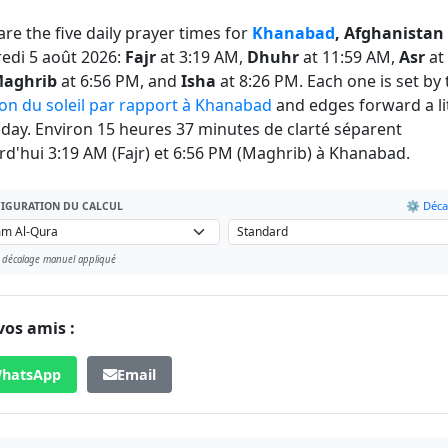
are the five daily prayer times for
Khanabad
, Afghanistan
edi 5 août 2026:
Fajr
at 3:19 AM,
Dhuhr
at 11:59 AM,
Asr
at
aghrib
at 6:56 PM, and
Isha
at 8:26 PM. Each one is set by 
ion du soleil par rapport à Khanabad
and edges forward a li
 day. Environ 15 heures 37 minutes de clarté séparent
rd'hui 3:19 AM (Fajr) et 6:56 PM (Maghrib) à Khanabad.
⚙️ Déca
IGURATION DU CALCUL
 décalage manuel appliqué
vos amis :
hatsApp
Email