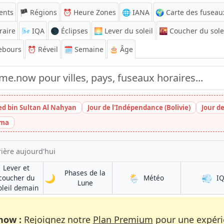
ents
🏴 Régions
⏰
Heure Zones
🌐 IANA
🌍 Carte des fuseau
raire
🌬️
IQA
🌑 Éclipses
🌅
Lever du soleil
🌇
Coucher du sole
ebours
⏰
Réveil
🗓️ Semaine
🎂 Âge
ed bin Sultan Al Nahyan
Jour de l'Indépendance (Bolivie)
Jour d
ima
ière aujourd'hui
Lever et
Phases de la
🌙
🌦️
💨
à Khanabad
coucher du
Météo
I
à Khanabad
Lune
à Khanabad
oleil demain
now :
Rejoignez notre
Plan Premium
pour une expérie