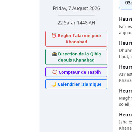
03
Friday, 7 August 2026
Heure
22 Safar 1448 AH
Fajr e
aujour
⏰ Régler l'alarme pour
Khanabad
Heure
Dhuhr 
🕋 Direction de la Qibla
haut, 
depuis Khanabad
Heure
📿 Compteur de Tasbih
Asr es
Khanab
🌙 Calendrier islamique
Heure
Maghri
soleil
Heure
Isha e
Khanab