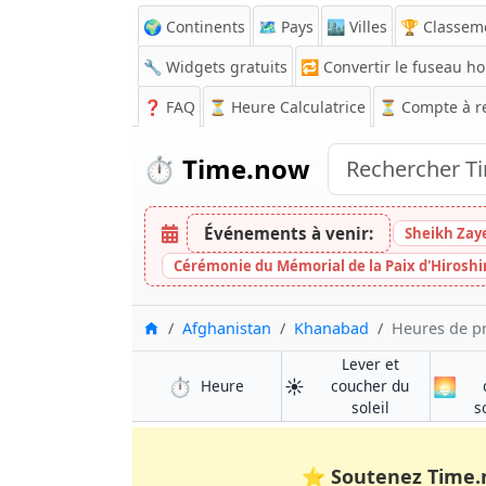
🌍 Continents
🗺️ Pays
🏙️ Villes
🏆 Classem
🔧 Widgets gratuits
🔁
Convertir le fuseau ho
❓
FAQ
⏳ Heure Calculatrice
⏳
Compte à r
⏱️
Time.now
Événements à venir:
Sheikh Zay
Cérémonie du Mémorial de la Paix d'Hirosh
Accueil
Afghanistan
Khanabad
Heures de pr
Lever et
⏱️
☀️
🌅
à Khanabad
Heure
coucher du
à Khanabad
soleil
s
⭐
Soutenez Time.