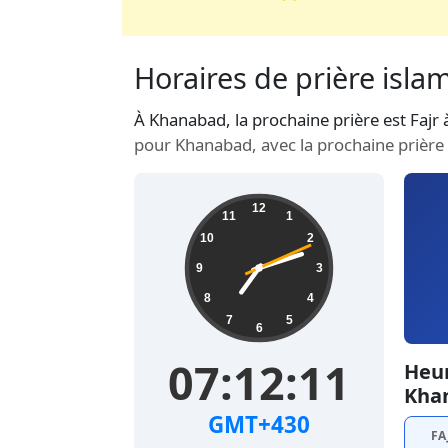
Horaires de prière isla
À Khanabad, la prochaine prière est Fajr
pour Khanabad, avec la prochaine prière 
12
11
1
10
2
9
3
8
4
7
5
6
07:12:12
Heur
Kha
GMT+430
FA