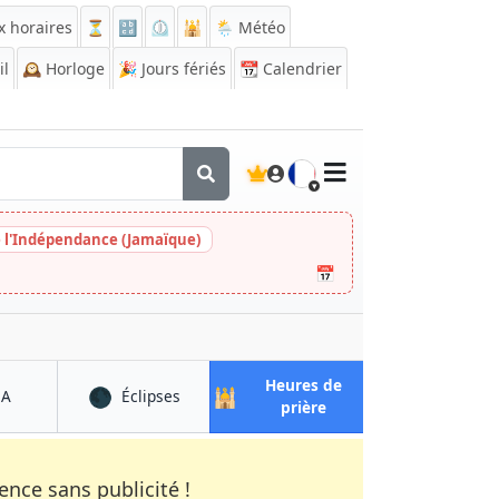
x horaires
⏳
🔡
⏲️
🕌
🌦️ Météo
il
🕰️
Horloge
🎉
Jours fériés
📆
Calendrier
🇫🇷
e l'Indépendance (Jamaïque)
📅
Heures de
🌑
🕌
à Khanabad
à Khanabad
QA
Éclipses
à Khanabad
prière
nce sans publicité !