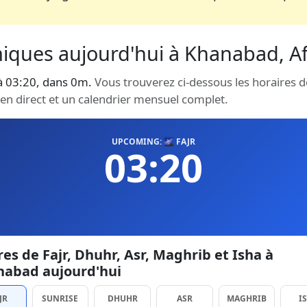
miques aujourd'hui à Khanabad, Af
 à 03:20, dans 0m.
Vous trouverez ci-dessous les horaires d
en direct et un calendrier mensuel complet.
UPCOMING: 🌌 FAJR
03:20
es de Fajr, Dhuhr, Asr, Maghrib et Isha à
nabad aujourd'hui
JR
SUNRISE
DHUHR
ASR
MAGHRIB
I