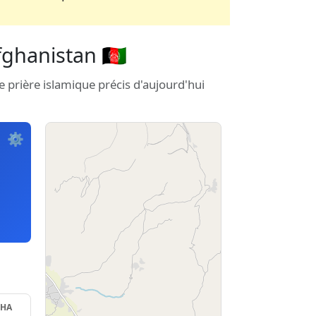
ghanistan 🇦🇫
e prière islamique précis d'aujourd'hui
⚙️
SHA