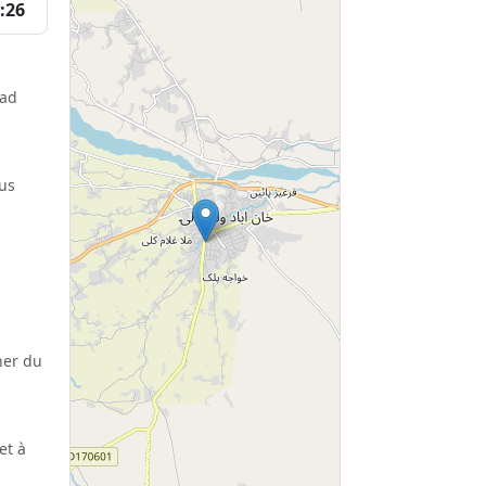
:26
bad
lus
her du
et à