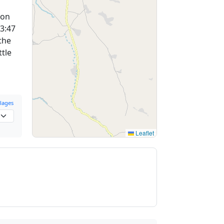
on
 3:47
the
ttle
lages
Leaflet