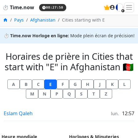
🇫🇷
⏱️
Time.now
08:27:51
Accueil
Pays
Afghanistan
Cities starting with E
⏱️
Time.now Horloge en ligne:
Mode plein écran de précision!
Horaires de prière in Cities that
start with "E" in Afghanistan 🇦🇫
A
B
C
E
F
G
H
J
K
L
M
N
P
Q
S
T
Z
Horaires de prière in
Eslam Qaleh
12:57
lun.
Heure mondiale
Horloges & Minuteries