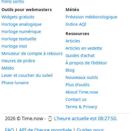
Films sortis
Outils pour webmasters
Météo
Widgets gratuits
Prévision météorologique
Widget
Horloge analogique
Indice AQI
Widget
Horloge numérique
Ressources
Widget
Horloge textuelle
Articles
Widget
Horloge mot
Articles en vedette
Widget
Minuteur de compte à rebours
Guides d'achat
Widget
Heures de prière
À propos de l'éditeur
Widget
Météo
Blog
Widget
Lever et coucher du soleil
Nouveaux outils
Widget
Phase lunaire
Plus d'outils
About Time.now
Contact us
Terms & Privacy
2026 © Time.now - ⌚
L'heure actuelle est 08:27:51
.
FAQ
|
API de l'heure mondiale
|
Guides pour