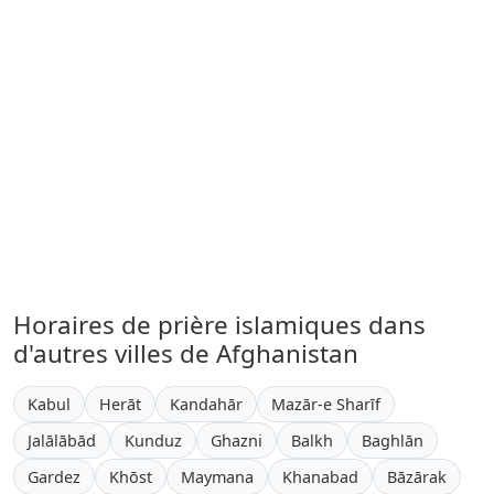
Horaires de prière islamiques dans
d'autres villes de Afghanistan
Kabul
Herāt
Kandahār
Mazār-e Sharīf
Jalālābād
Kunduz
Ghazni
Balkh
Baghlān
Gardez
Khōst
Maymana
Khanabad
Bāzārak