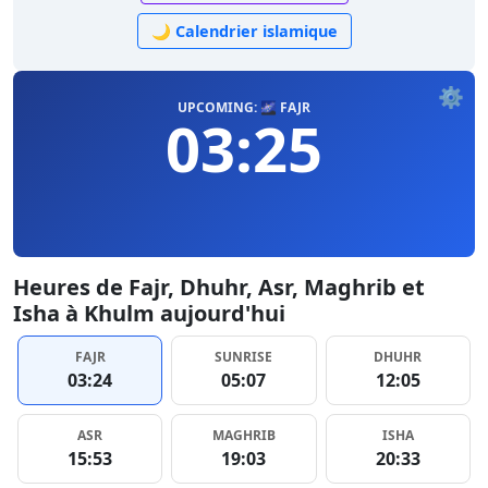
🌙 Calendrier islamique
⚙️
UPCOMING: 🌌 FAJR
03:25
Heures de Fajr, Dhuhr, Asr, Maghrib et
Isha à Khulm aujourd'hui
FAJR
SUNRISE
DHUHR
03:24
05:07
12:05
ASR
MAGHRIB
ISHA
15:53
19:03
20:33