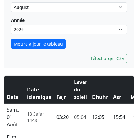
Année
Mettre à jour le tableau
Télécharger CSV
Lever
Date
du
Date
islamique
Fajr
soleil
Dhuhr
Asr
Ma
Sam.,
18 Safar
01
03:20
05:04
12:05
15:54
19:
1448
Août
Dim.,