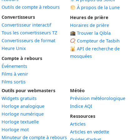
Outils de compte à rebours
🌕 À propos de la Lune
Convertisseurs
Heures de prière
Convertisseur interactif
Horaires de prière
Tous les convertisseurs TZ
🕋 Trouver la Qibla
Convertisseurs de format
📿 Compteur de Tasbih
Heure Unix
🕌
API de recherche de
mosquées
Compte à rebours
Événements
Films à venir
Films sortis
Outils pour webmasters
Météo
Widgets gratuits
Prévision météorologique
Widget
Horloge analogique
Indice AQI
Widget
Horloge numérique
Ressources
Widget
Horloge textuelle
Articles
Widget
Horloge mot
Articles en vedette
Widget
Minuteur de compte à rebours
Guides d'achat