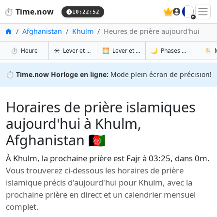
🇫🇷
⏱️
Time.now
10:22:53
Accueil
Afghanistan
Khulm
Heures de prière aujourd'hui
à Khulm
à Khulm
à Kh
à 
⏱️
Heure
☀️
Lever et coucher du soleil
🌅
Lever et coucher du soleil demain
🌙
Phases de la Lune
🌦️
⏱️
Time.now Horloge en ligne:
Mode plein écran de précision!
Horaires de prière islamiques
aujourd'hui à Khulm,
Afghanistan 🇦🇫
À Khulm, la prochaine prière est Fajr à 03:25, dans 0m.
Vous trouverez ci-dessous les horaires de prière
islamique précis d'aujourd'hui pour Khulm, avec la
prochaine prière en direct et un calendrier mensuel
complet.