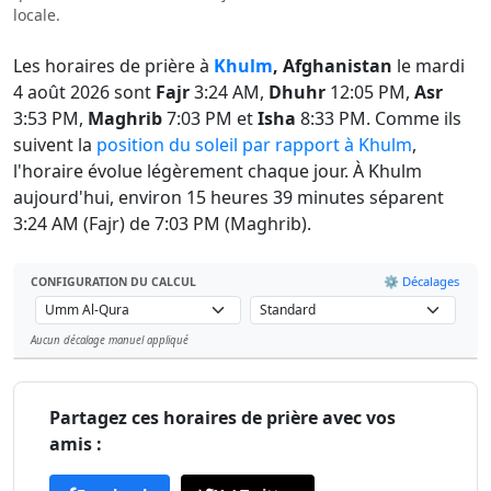
locale.
Les horaires de prière à
Khulm
, Afghanistan
le mardi
4 août 2026 sont
Fajr
3:24 AM,
Dhuhr
12:05 PM,
Asr
3:53 PM,
Maghrib
7:03 PM et
Isha
8:33 PM. Comme ils
suivent la
position du soleil par rapport à Khulm
,
l'horaire évolue légèrement chaque jour. À Khulm
aujourd'hui, environ 15 heures 39 minutes séparent
3:24 AM (Fajr) de 7:03 PM (Maghrib).
⚙️ Décalages
CONFIGURATION DU CALCUL
Aucun décalage manuel appliqué
Leaflet
Partagez ces horaires de prière avec vos
amis :