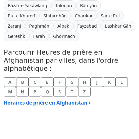
Bāzār-e Yakāwlang
Taloqan
Bāmyān
Pul-e Khumrī
Shibirghān
Charikar
Sar-e Pul
Zaranj
Paghmān
Aībak
Fayzabad
Lashkar Gāh
Gereshk
Farah
Ghormach
Parcourir Heures de prière en
Afghanistan par villes, dans l'ordre
alphabétique :
A
B
C
E
F
G
H
J
K
L
M
N
P
Q
S
T
Z
Horaires de prière en Afghanistan ›