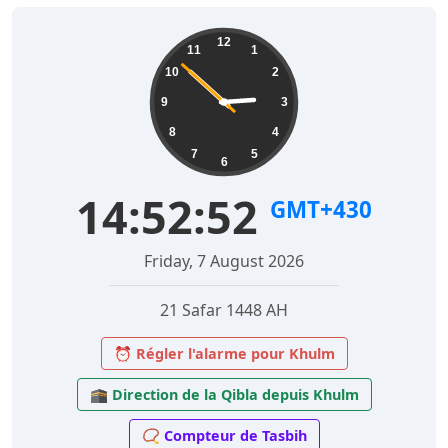
12
11
1
10
2
9
3
8
4
7
5
6
14:52:53
GMT+430
Friday, 7 August 2026
21 Safar 1448 AH
⏰ Régler l'alarme pour Khulm
🕋 Direction de la Qibla depuis Khulm
📿 Compteur de Tasbih