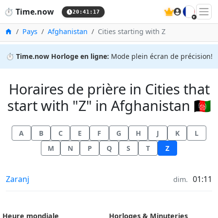
🇫🇷
⏱️
Time.now
20:41:18
Accueil
Pays
Afghanistan
Cities starting with Z
⏱️
Time.now Horloge en ligne:
Mode plein écran de précision!
Horaires de prière in Cities that
start with "Z" in Afghanistan 🇦🇫
A
B
C
E
F
G
H
J
K
L
M
N
P
Q
S
T
Z
Horaires de prière in
Zaranj
01:11
dim.
Heure mondiale
Horloges & Minuteries