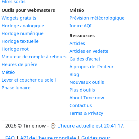
Films sortis
Outils pour webmasters
Météo
Widgets gratuits
Prévision météorologique
Widget
Horloge analogique
Indice AQI
Widget
Horloge numérique
Ressources
Widget
Horloge textuelle
Articles
Widget
Horloge mot
Articles en vedette
Widget
Minuteur de compte à rebours
Guides d'achat
Widget
Heures de prière
À propos de l'éditeur
Widget
Météo
Blog
Widget
Lever et coucher du soleil
Nouveaux outils
Widget
Phase lunaire
Plus d'outils
About Time.now
Contact us
Terms & Privacy
2026 © Time.now - ⌚
L'heure actuelle est 20:41:18
.
FAQ
|
API de l'heure mondiale
|
Guides pour