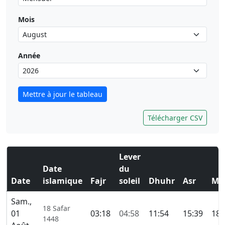
Mois
Année
Mettre à jour le tableau
Télécharger CSV
Lever
Date
du
Date
islamique
Fajr
soleil
Dhuhr
Asr
Ma
Sam.,
18 Safar
01
03:18
04:58
11:54
15:39
18:
1448