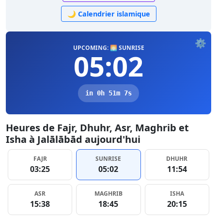
🌙 Calendrier islamique
⚙️
UPCOMING: 🌅 SUNRISE
05:02
in 0h 51m 6s
Heures de Fajr, Dhuhr, Asr, Maghrib et
Isha à Jalālābād aujourd'hui
FAJR
SUNRISE
DHUHR
03:25
05:02
11:54
ASR
MAGHRIB
ISHA
15:38
18:45
20:15