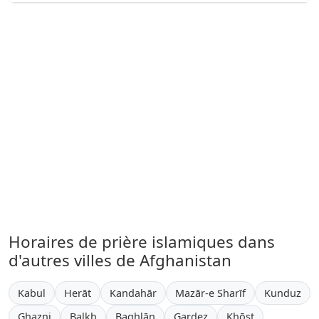
Horaires de prière islamiques dans
d'autres villes de Afghanistan
Kabul
Herāt
Kandahār
Mazār-e Sharīf
Kunduz
Ghazni
Balkh
Baghlān
Gardez
Khōst