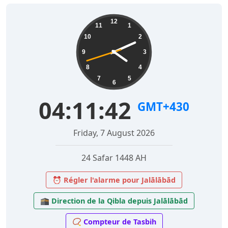
12
11
1
10
2
9
3
8
4
7
5
6
04:11:43
GMT+430
Friday, 7 August 2026
24 Safar 1448 AH
⏰ Régler l'alarme pour Jalālābād
🕋 Direction de la Qibla depuis Jalālābād
📿 Compteur de Tasbih