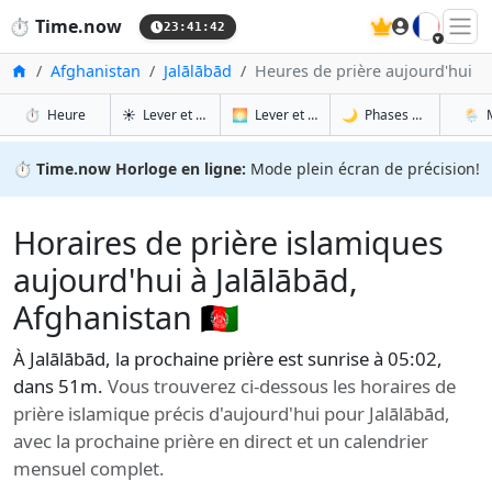
🇫🇷
⏱️
Time.now
23:41:43
Accueil
Afghanistan
Jalālābād
Heures de prière aujourd'hui
à Jalālābād
à Jalālābād
à Jal
à J
⏱️
Heure
☀️
Lever et coucher du soleil
🌅
Lever et coucher du soleil demain
🌙
Phases de la Lune
🌦️
⏱️
Time.now Horloge en ligne:
Mode plein écran de précision!
Horaires de prière islamiques
aujourd'hui à Jalālābād,
Afghanistan 🇦🇫
À Jalālābād, la prochaine prière est sunrise à 05:02,
dans 51m.
Vous trouverez ci-dessous les horaires de
prière islamique précis d'aujourd'hui pour Jalālābād,
avec la prochaine prière en direct et un calendrier
mensuel complet.