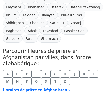
Maymana
Khanabad
Bāzārak
Bāzār-e Yakāwlang
Khulm
Taloqan
Bāmyān
Pul-e Khumrī
Shibirghān
Charikar
Sar-e Pul
Zaranj
Paghmān
Aībak
Fayzabad
Lashkar Gāh
Gereshk
Farah
Ghormach
Parcourir Heures de prière en
Afghanistan par villes, dans l'ordre
alphabétique :
A
B
C
E
F
G
H
J
K
L
M
N
P
Q
S
T
Z
Horaires de prière en Afghanistan ›