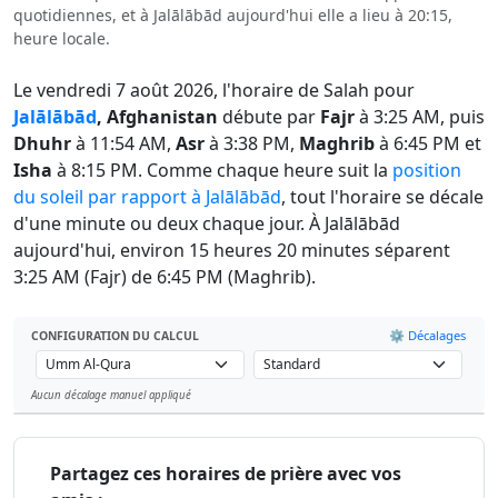
quotidiennes, et à Jalālābād aujourd'hui elle a lieu à 20:15,
heure locale.
Le vendredi 7 août 2026, l'horaire de Salah pour
Jalālābād
, Afghanistan
débute par
Fajr
à 3:25 AM, puis
Dhuhr
à 11:54 AM,
Asr
à 3:38 PM,
Maghrib
à 6:45 PM et
Isha
à 8:15 PM. Comme chaque heure suit la
position
du soleil par rapport à Jalālābād
, tout l'horaire se décale
d'une minute ou deux chaque jour. À Jalālābād
aujourd'hui, environ 15 heures 20 minutes séparent
3:25 AM (Fajr) de 6:45 PM (Maghrib).
⚙️ Décalages
CONFIGURATION DU CALCUL
Aucun décalage manuel appliqué
Leaflet
Partagez ces horaires de prière avec vos