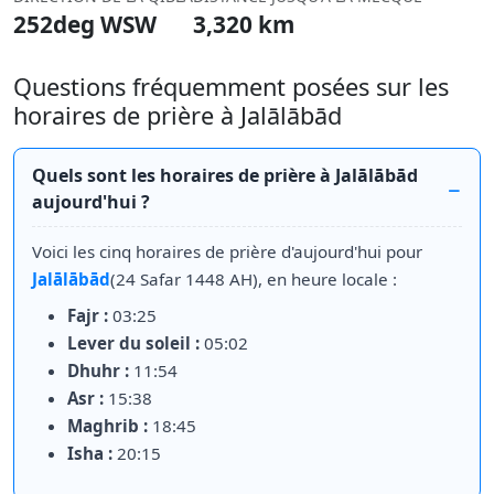
252deg WSW
3,320 km
Questions fréquemment posées sur les
horaires de prière à Jalālābād
Quels sont les horaires de prière à Jalālābād
aujourd'hui ?
Voici les cinq horaires de prière d'aujourd'hui pour
Jalālābād
(24 Safar 1448 AH), en heure locale :
Fajr :
03:25
Lever du soleil :
05:02
Dhuhr :
11:54
Asr :
15:38
Maghrib :
18:45
Isha :
20:15