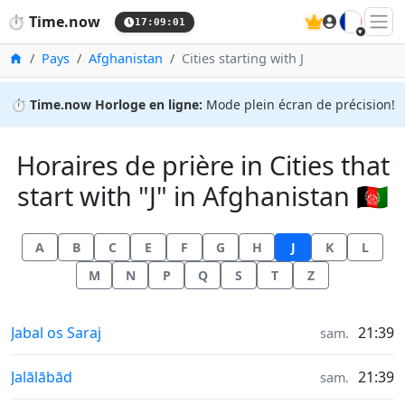
🇫🇷
⏱️
Time.now
17:09:01
Accueil
Pays
Afghanistan
Cities starting with J
⏱️
Time.now Horloge en ligne:
Mode plein écran de précision!
Horaires de prière in Cities that
start with "J" in Afghanistan 🇦🇫
A
B
C
E
F
G
H
J
K
L
M
N
P
Q
S
T
Z
Horaires de prière in
Jabal os Saraj
21:39
sam.
Horaires de prière in
Jalālābād
21:39
sam.