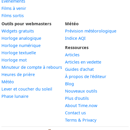
Événements
Films à venir
Films sortis
Outils pour webmasters
Météo
Widgets gratuits
Prévision météorologique
Widget
Horloge analogique
Indice AQI
Widget
Horloge numérique
Ressources
Widget
Horloge textuelle
Articles
Widget
Horloge mot
Articles en vedette
Widget
Minuteur de compte à rebours
Guides d'achat
Widget
Heures de prière
À propos de l'éditeur
Widget
Météo
Blog
Widget
Lever et coucher du soleil
Nouveaux outils
Widget
Phase lunaire
Plus d'outils
About Time.now
Contact us
Terms & Privacy