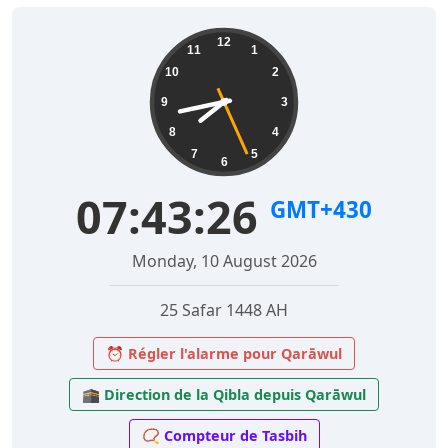
12
11
1
10
2
9
3
8
4
7
5
6
07:43:27
GMT+430
Monday, 10 August 2026
25 Safar 1448 AH
⏰ Régler l'alarme pour Qarāwul
🕋 Direction de la Qibla depuis Qarāwul
📿 Compteur de Tasbih