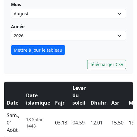
Mois
Année
Mettre à jour le tableau
Télécharger CSV
Lever
Date
du
Date
islamique
Fajr
soleil
Dhuhr
Asr
Ma
Sam.,
18 Safar
01
03:13
04:59
12:01
15:50
19:
1448
Août