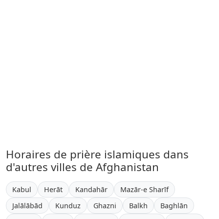
Horaires de prière islamiques dans
d'autres villes de Afghanistan
Kabul
Herāt
Kandahār
Mazār-e Sharīf
Jalālābād
Kunduz
Ghazni
Balkh
Baghlān