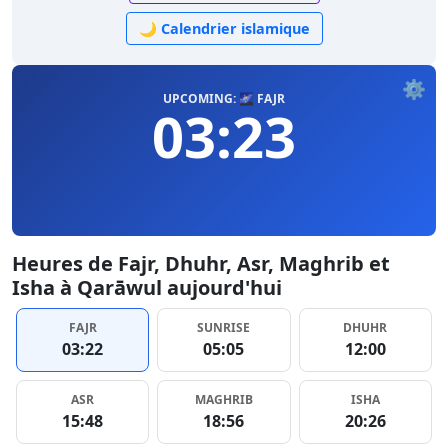
🌙 Calendrier islamique
⚙️
UPCOMING: 🌌 FAJR
03:23
Heures de Fajr, Dhuhr, Asr, Maghrib et
Isha à Qarāwul aujourd'hui
FAJR
SUNRISE
DHUHR
03:22
05:05
12:00
ASR
MAGHRIB
ISHA
15:48
18:56
20:26