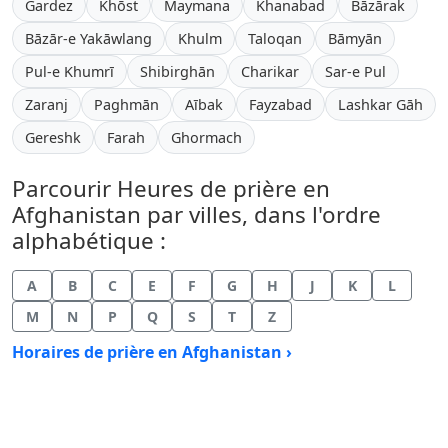
Gardez
Khōst
Maymana
Khanabad
Bāzārak
Bāzār-e Yakāwlang
Khulm
Taloqan
Bāmyān
Pul-e Khumrī
Shibirghān
Charikar
Sar-e Pul
Zaranj
Paghmān
Aībak
Fayzabad
Lashkar Gāh
Gereshk
Farah
Ghormach
Parcourir Heures de prière en
Afghanistan par villes, dans l'ordre
alphabétique :
A
B
C
E
F
G
H
J
K
L
M
N
P
Q
S
T
Z
Horaires de prière en Afghanistan ›