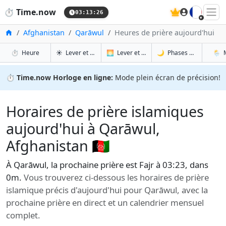
🇫🇷
⏱️
Time.now
03:13:27
Accueil
Afghanistan
Qarāwul
Heures de prière aujourd'hui
à Qarāwul
à Qarāwul
à Qa
à 
⏱️
Heure
☀️
Lever et coucher du soleil
🌅
Lever et coucher du soleil demain
🌙
Phases de la Lune
🌦️
⏱️
Time.now Horloge en ligne:
Mode plein écran de précision!
Horaires de prière islamiques
aujourd'hui à Qarāwul,
Afghanistan 🇦🇫
À Qarāwul, la prochaine prière est Fajr à 03:23, dans
0m.
Vous trouverez ci-dessous les horaires de prière
islamique précis d'aujourd'hui pour Qarāwul, avec la
prochaine prière en direct et un calendrier mensuel
complet.