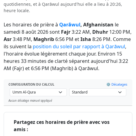
quotidiennes, et à Qarāwul aujourd'hui elle a lieu à 20:26,
heure locale.
Les horaires de prière à
Qarāwul
, Afghanistan
le
samedi 8 août 2026 sont
Fajr
3:22 AM,
Dhuhr
12:00 PM,
Asr
3:48 PM,
Maghrib
6:56 PM et
Isha
8:26 PM. Comme
ils suivent la
position du soleil par rapport à Qarāwul
,
l'horaire évolue légèrement chaque jour. Environ 15
heures 33 minutes de clarté séparent aujourd'hui 3:22
AM (Fajr) et 6:56 PM (Maghrib) à Qarāwul.
⚙️ Décalages
CONFIGURATION DU CALCUL
Aucun décalage manuel appliqué
Leaflet
Partagez ces horaires de prière avec vos
amis :