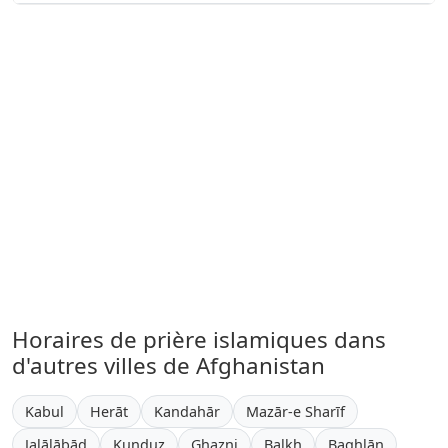
Horaires de prière islamiques dans
d'autres villes de Afghanistan
Kabul
Herāt
Kandahār
Mazār-e Sharīf
Jalālābād
Kunduz
Ghazni
Balkh
Baghlān