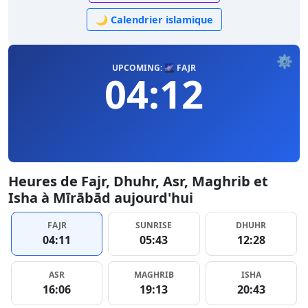
🌙 Calendrier islamique
⚙️
UPCOMING: 🌌 FAJR
04:12
Heures de Fajr, Dhuhr, Asr, Maghrib et
Isha à Mīrābād aujourd'hui
FAJR
SUNRISE
DHUHR
04:11
05:43
12:28
ASR
MAGHRIB
ISHA
16:06
19:13
20:43