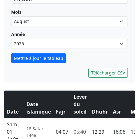
Mois
Année
Mettre à jour le tableau
Télécharger CSV
Lever
Date
du
Date
islamique
Fajr
soleil
Dhuhr
Asr
Ma
Sam.,
18 Safar
01
04:07
05:40
12:29
16:06
19:
1448