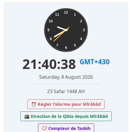
12
11
1
10
2
9
3
8
4
7
5
6
21:40:39
GMT+430
Saturday, 8 August 2026
23 Safar 1448 AH
⏰ Régler l'alarme pour Mīrābād
🕋 Direction de la Qibla depuis Mīrābād
📿 Compteur de Tasbih