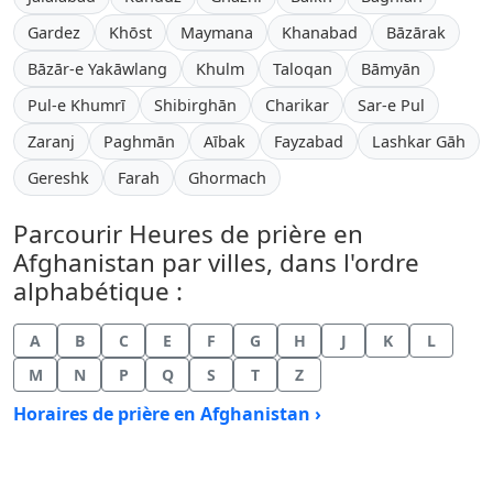
Gardez
Khōst
Maymana
Khanabad
Bāzārak
Bāzār-e Yakāwlang
Khulm
Taloqan
Bāmyān
Pul-e Khumrī
Shibirghān
Charikar
Sar-e Pul
Zaranj
Paghmān
Aībak
Fayzabad
Lashkar Gāh
Gereshk
Farah
Ghormach
Parcourir Heures de prière en
Afghanistan par villes, dans l'ordre
alphabétique :
A
B
C
E
F
G
H
J
K
L
M
N
P
Q
S
T
Z
Horaires de prière en Afghanistan ›