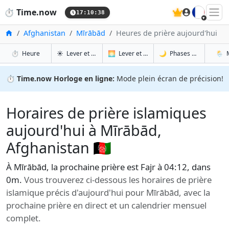
🇫🇷
⏱️
Time.now
17:10:39
Accueil
Afghanistan
Mīrābād
Heures de prière aujourd'hui
à Mīrābād
à Mīrābād
à Mī
à 
⏱️
Heure
☀️
Lever et coucher du soleil
🌅
Lever et coucher du soleil demain
🌙
Phases de la Lune
🌦️
⏱️
Time.now Horloge en ligne:
Mode plein écran de précision!
Horaires de prière islamiques
aujourd'hui à Mīrābād,
Afghanistan 🇦🇫
À Mīrābād, la prochaine prière est Fajr à 04:12, dans
0m.
Vous trouverez ci-dessous les horaires de prière
islamique précis d'aujourd'hui pour Mīrābād, avec la
prochaine prière en direct et un calendrier mensuel
complet.