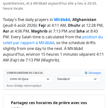
quotidiennes, et à Mīrābād aujourd'hui elle a lieu à 20:43,
heure locale.
Today's five daily prayers in
Mīrābād
, Afghanistan
(jeudi 6 août 2026):
Fajr
at 4:11 AM,
Dhuhr
at 12:28 PM,
Asr
at 4:06 PM,
Maghrib
at 7:13 PM and
Isha
at 8:43
PM. Every Salah time is calculated from the
position du
soleil par rapport à Mīrābād
, so the schedule drifts
slightly from one day to the next. À Mīrābād
aujourd'hui, environ 15 heures 1 minutes séparent 4:11
AM (Fajr) de 7:13 PM (Maghrib).
⚙️ Décalages
CONFIGURATION DU CALCUL
Aucun décalage manuel appliqué
Leaflet
Partagez ces horaires de prière avec vos