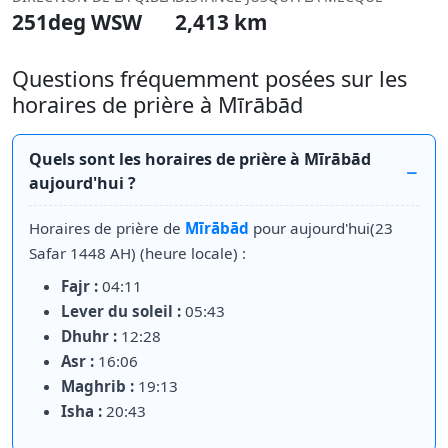
251deg WSW
2,413 km
Questions fréquemment posées sur les
horaires de prière à Mīrābād
Quels sont les horaires de prière à Mīrābād
aujourd'hui ?
Horaires de prière de
Mīrābād
pour aujourd'hui(23
Safar 1448 AH) (heure locale) :
Fajr :
04:11
Lever du soleil :
05:43
Dhuhr :
12:28
Asr :
16:06
Maghrib :
19:13
Isha :
20:43