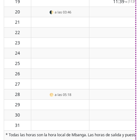
19
11:39
(113° E
↑
20
🌓
a las 03:46
21
22
23
24
25
26
27
28
🌕
a las 05:18
29
30
31
* Todas las horas son la hora local de Mbanga. Las horas de salida y puesta de