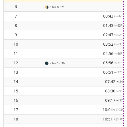
6
-
🌗
a las 03:21
7
00:43
(66° EN
↑
8
01:43
(63° EN
↑
9
02:47
(62° EN
↑
10
03:52
(63° EN
↑
11
04:56
(66° EN
↑
12
05:56
(71° EN
🌑
a las 18:36
↑
13
06:51
(77° EN
↑
14
07:42
(84° E
↑
15
08:30
(91° E
↑
16
09:17
(97° E
↑
17
10:04
(103° E
↑
18
10:51
(108° E
↑