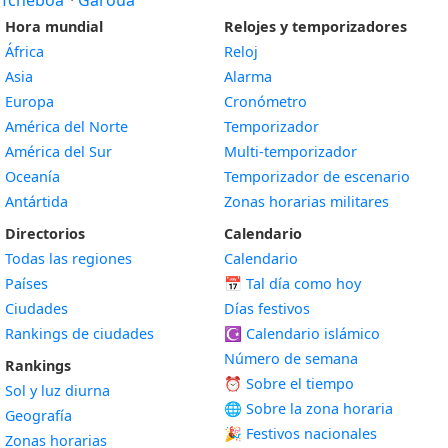
Tchéboa
·
Garoua
Hora mundial
Relojes y temporizadores
África
Reloj
Asia
Alarma
Europa
Cronómetro
América del Norte
Temporizador
América del Sur
Multi-temporizador
Oceanía
Temporizador de escenario
Antártida
Zonas horarias militares
Directorios
Calendario
Todas las regiones
Calendario
Países
📅
Tal día como hoy
Ciudades
Días festivos
Rankings de ciudades
☪️
Calendario islámico
Número de semana
Rankings
⏰ Sobre el tiempo
Sol y luz diurna
🌐 Sobre la zona horaria
Geografía
🎉 Festivos nacionales
Zonas horarias