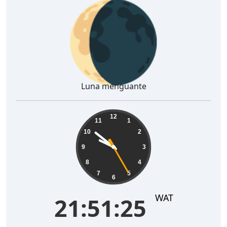
🌘
Luna menguante
21:51:26
12
11
1
10
2
9
3
8
4
7
5
6
WAT
21:51:26