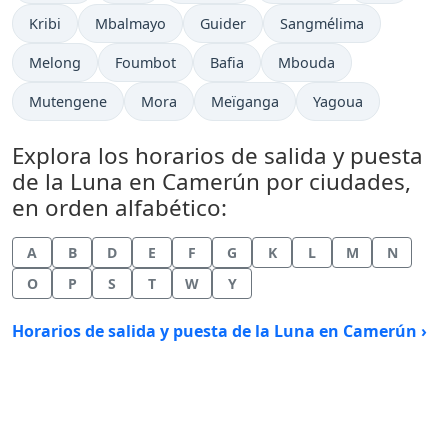
Kribi
Mbalmayo
Guider
Sangmélima
Melong
Foumbot
Bafia
Mbouda
Mutengene
Mora
Meïganga
Yagoua
Explora los horarios de salida y puesta
de la Luna en Camerún por ciudades,
en orden alfabético:
A
B
D
E
F
G
K
L
M
N
O
P
S
T
W
Y
Horarios de salida y puesta de la Luna en Camerún ›