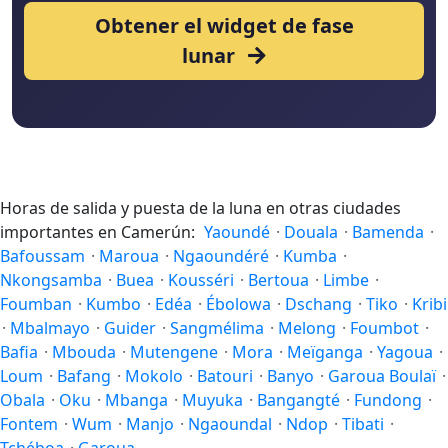
Obtener el widget de fase
lunar
Horas de salida y puesta de la luna en otras ciudades
importantes en Camerún:
Yaoundé
·
Douala
·
Bamenda
·
Bafoussam
·
Maroua
·
Ngaoundéré
·
Kumba
·
Nkongsamba
·
Buea
·
Kousséri
·
Bertoua
·
Limbe
·
Foumban
·
Kumbo
·
Edéa
·
Ébolowa
·
Dschang
·
Tiko
·
Kribi
·
Mbalmayo
·
Guider
·
Sangmélima
·
Melong
·
Foumbot
·
Bafia
·
Mbouda
·
Mutengene
·
Mora
·
Meïganga
·
Yagoua
·
Loum
·
Bafang
·
Mokolo
·
Batouri
·
Banyo
·
Garoua Boulaï
·
Obala
·
Oku
·
Mbanga
·
Muyuka
·
Bangangté
·
Fundong
·
Fontem
·
Wum
·
Manjo
·
Ngaoundal
·
Ndop
·
Tibati
·