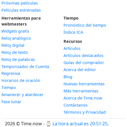
Próximas películas
Películas estrenadas
Herramientas para
Tiempo
webmasters
Pronóstico del tiempo
Widgets gratis
Índice ICA
Widget
Reloj analógico
Recursos
Widget
Reloj digital
Artículos
Widget
Reloj de texto
Artículos destacados
Widget
Reloj de palabras
Guías del comprador
Temporizador de Cuenta
Acerca del editor
Widget
Regresiva
Blog
Widget
Horarios de oración
Nuevas herramientas
Widget
Tiempo
Más herramientas
Widget
Amanecer y atardecer
Acerca de Time.now
Widget
Fase lunar
Contáctanos
Términos y Privacidad
2026 © Time.now - ⌚
La hora actual es 20:51:26
.