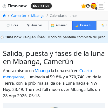
🇪🇸
⏱️
Time.now
20:51:26
Inicio
Camerún
Mbanga
Calendario lunar
en Mbanga
en Mbanga
en Mba
en M
⏱️
Hora
☀️
Amanecer y atardecer
🌅
Amanecer y atardecer mañana
🌙
Fases lunares
🌦️
T
⏱️
Time.now Reloj en línea:
¡Modo de pantalla completa de precisión!
Salida, puesta y fases de la luna
en Mbanga, Camerún
Ahora mismo en
Mbanga
la Luna está en
Cuarto
menguante
, iluminada al 59.8% y a 370,740 km de la
Tierra, con la próxima salida de la Luna hacia el NW:
Hoy, 23:49. The next full moon over Mbanga falls on
28 Ago 2026, 05:18.